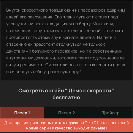
Внутри скоростного поезда один из пассажиров одержим
идеей его разрушения. Его планы пугают и ставят под
угрозу жизни всех находящихся на борту. Монахиня,
потерявшая веру, оказывается единственной, кто может
противостоять этому злу и изгнать демона. На пути к
спасению ей предстоит столкнуться не только с
действиями безумного пассажира, но и с собственными
внутренними демонами, которые ставят под сомнение её
силу и решимость. Сможет ли она не только спасти поезд,
но и вернуть себе утраченную веру?
Смотреть онлайн " Демон скорости "
бесплатно
Плеер 1
Плеер 2
Трейлер
Для зарегистрированных и закладчиков (Ctrl+D) пользователей
новые серии и качество выходит раньше!