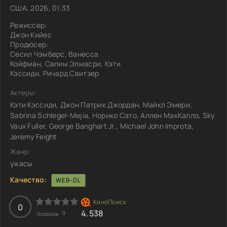
США, 2026, 01:33
Режиссер:
Джон Кийес
Продюсер:
Сесил Чэмберс, Ванесса
Койфман, Салим Элмасри, Кэти
Кэссиди, Ричард Свитзер
Актеры:
Кэти Кэссиди, Джон Патрик Джордан, Майкл Эмери,
Sabrina Schlegel-Mejia, Норико Сато, Аллен МакКалло, Sky
Vaux Fuller, George Banghart Jr., Michael John Improta,
Jeremy Feight
Жанр:
ужасы
Качество:
WEB-DL
0
4.538
0
Голосов: