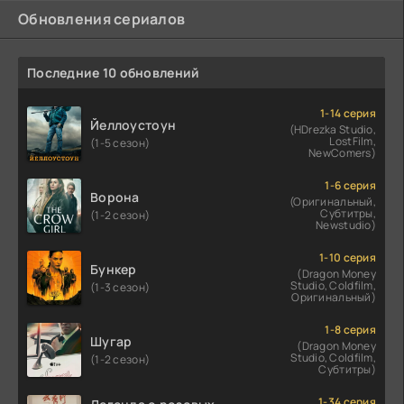
Обновления сериалов
Последние 10 обновлений
1-14 серия
Йеллоустоун
(HDrezka Studio,
LostFilm,
(1-5 сезон)
NewComers)
1-6 серия
Ворона
(Оригинальный,
Субтитры,
(1-2 сезон)
Newstudio)
1-10 серия
Бункер
(Dragon Money
Studio, Coldfilm,
(1-3 сезон)
Оригинальный)
1-8 серия
Шугар
(Dragon Money
Studio, Coldfilm,
(1-2 сезон)
Субтитры)
1-34 серия