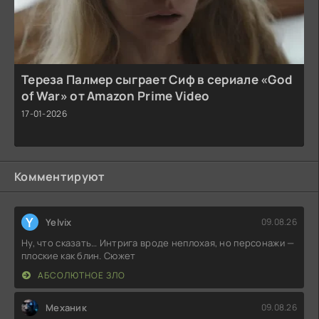
Тереза Палмер сыграет Сиф в сериале «God
of War» от Amazon Prime Video
17-01-2026
Комментируют
Y
Yelvix
09.08.26
Ну, что сказать… Интрига вроде неплохая, но персонажи —
плоские как блин. Сюжет
АБСОЛЮТНОЕ ЗЛО
Механик
09.08.26