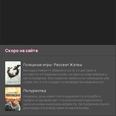
Скоро на сайте
Голодные игры: Рассвет Жатвы
Молодой Хеймитч Эбернети из 12-го дистрикта
готовится к Голодным играм, но шансы на выживание у
него мизерные. В его районе трибуты не побеждали уже
сорок лет, и это создает атмосферу безнадежности.
Полураспад
Надежда, дочь известного журналиста, в скорби о
смерти отца замечает, что многие местные жители
ушли из жизни в молодом возрасте. На похоронах звучат
разговоры о последствиях атомной бомбы.