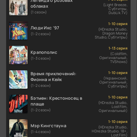
Легенда о розовых
(Light Breeze,
облаках
Субтитры,
(1 сезон)
DubLik.TV)
1-10 серия
Люди Икс ’97
(HDrezka Studio,
Dragon Money
(1-2 сезон)
Studio, Субтитры)
1-13 серия
Крапополис
(Coldfilm,
Оригинальный,
(1-3 сезон)
TVShows)
1-10 серия
Время приключений:
(Украинский,
Фионна и Кейк
Оригинальный,
(1-2 сезон)
Субтитры)
1-10 серия
Бэтмен: Крестоносец в
(HDrezka Studio,
плаще
LostFilm,
(1-2 сезон)
Оригинальный)
1-10 серия
Мэр Кингстауна
(HDrezka Studio,
HDrezka Studio. 18+,
(1-4 сезон)
LostFilm)