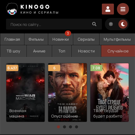
KINOGO
КИНО И СЕРИАЛЫ
3
Главная
Фильмы
Новинки
Сериалы
Мультфильмы
ТВ шоу
Аниме
Топ
Новости
Случайное
6.437
6
7.08
Военная
Твоё сердце
машина
Опустошение
будет разбито