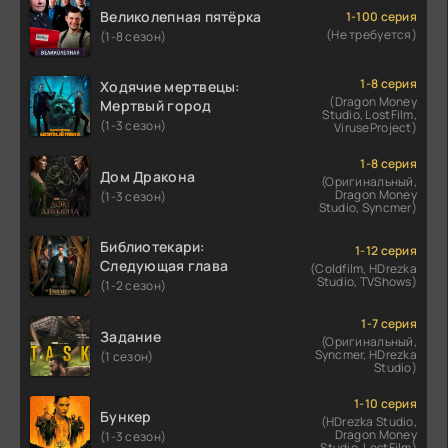
Великолепная пятёрка
1-100 серия
(Не требуется)
(1-8 сезон)
1-8 серия
Ходячие мертвецы:
(Dragon Money
Мертвый город
Studio, LostFilm,
(1-3 сезон)
ViruseProject)
1-8 серия
Дом Дракона
(Оригинальный,
Dragon Money
(1-3 сезон)
Studio, Syncmer)
Библиотекари:
1-12 серия
Следующая глава
(Coldfilm, HDrezka
Studio, TVShows)
(1-2 сезон)
1-7 серия
Задание
(Оригинальный,
Syncmer, HDrezka
(1 сезон)
Studio)
1-10 серия
Бункер
(HDrezka Studio,
Dragon Money
(1-3 сезон)
Studio, LostFilm)