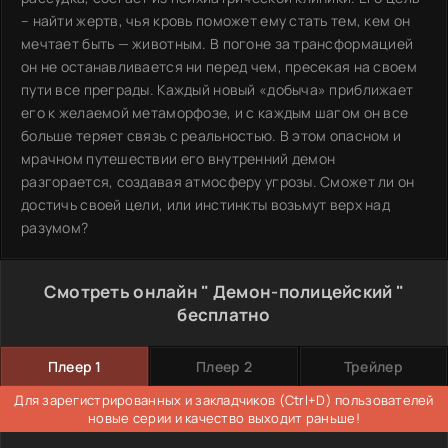
– найти жертв, чья кровь поможет ему стать тем, кем он
мечтает быть — животным. В погоне за трансформацией
он не останавливается ни перед чем, пресекая на своем
пути все преграды. Каждый новый «добыча» приближает
его к желаемой метаморфозе, и с каждым шагом он все
больше теряет связь с реальностью. В этом опасном и
мрачном путешествии его внутренний демон
разгорается, создавая атмосферу угрозы. Сможет ли он
достичь своей цели, или инстинкты возьмут верх над
разумом?
Смотреть онлайн " Демон-полицейский "
бесплатно
Плеер 1
Плеер 2
Трейлер
Для зарегистрированных и закладчиков (Ctrl+D) пользователей
новые серии и качество выходит раньше!