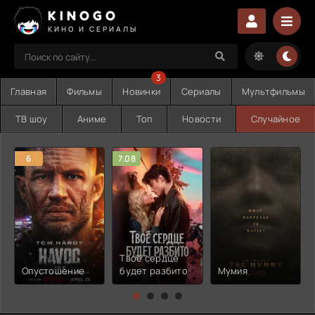
KINOGO
КИНО И СЕРИАЛЫ
3
Главная
Фильмы
Новинки
Сериалы
Мультфильмы
ТВ шоу
Аниме
Топ
Новости
Случайное
6
7.08
Твоё сердце
Опустошение
будет разбито
Мумия