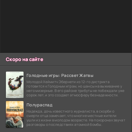
Скоро на сайте
Голодные игры: Рассвет Жатвы
Молодой Хеймитч Эбернети из 12-го дистрикта
готовится к Голодным играм, но шансы на выживание у
него мизерные. В его районе трибуты не побеждали уже
сорок лет, и это создает атмосферу безнадежности.
Полураспад
Надежда, дочь известного журналиста, в скорби о
смерти отца замечает, что многие местные жители
ушли из жизни в молодом возрасте. На похоронах звучат
разговоры о последствиях атомной бомбы.