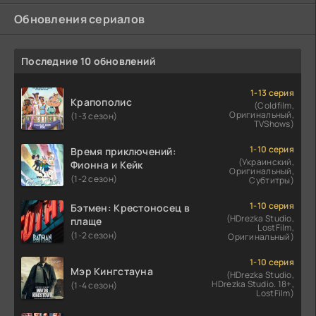
Обновления сериалов
Последние 10 обновлений
1-13 серия
Крапополис
(Coldfilm,
Оригинальный,
(1-3 сезон)
TVShows)
1-10 серия
Время приключений:
(Украинский,
Фионна и Кейк
Оригинальный,
(1-2 сезон)
Субтитры)
1-10 серия
Бэтмен: Крестоносец в
(HDrezka Studio,
плаще
LostFilm,
(1-2 сезон)
Оригинальный)
1-10 серия
Мэр Кингстауна
(HDrezka Studio,
HDrezka Studio. 18+,
(1-4 сезон)
LostFilm)