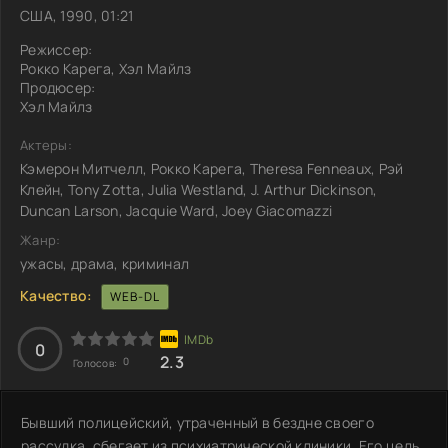
США, 1990, 01:21
Режиссер:
Рокко Карега, Хэл Майлз
Продюсер:
Хэл Майлз
Актеры:
Кэмерон Митчелл, Рокко Карега, Theresa Fenneaux, Рэй
Клейн, Tony Zotta, Julia Westland, J. Arthur Dickinson,
Duncan Larson, Jacquie Ward, Joey Giacomazzi
Жанр:
ужасы, драма, криминал
Качество:
WEB-DL
0
2.3
0
Голосов:
Бывший полицейский, утраченный в бездне своего
рассудка, сбегает из психиатрической клиники. Его цель