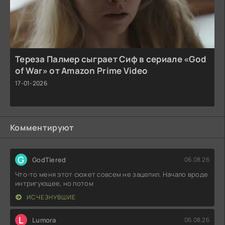
Тереза Палмер сыграет Сиф в сериале «God
of War» от Amazon Prime Video
17-01-2026
Комментируют
G
GodTiered
06.08.26
Что-то меня этот сюжет совсем не зацепил. Начало вроде
интригующее, но потом
ИСЧЕЗНУВШИЕ
L
Lumora
06.08.26