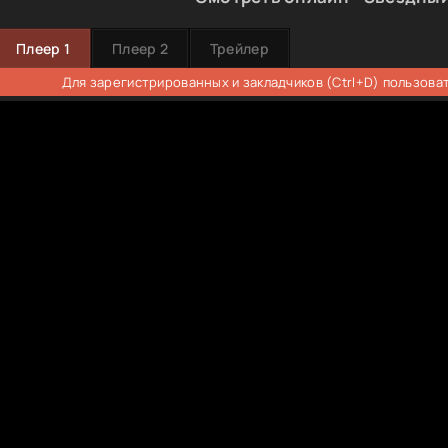
Плеер 1
Плеер 2
Трейлер
Для зарегистрированных и закладчиков (Ctrl+D) пользова