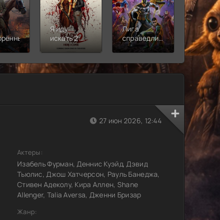
Я иду
Лига
Молодё
орённый
искать 2:
справедливости:
Новая
Вот и я
Кризис на
смена
бесконечных
землях.
Часть 2
27 июн 2026, 12:44
Актеры:
Изабель Фурман, Деннис Куэйд, Дэвид
Тьюлис, Джош Хатчерсон, Рауль Банеджа,
Стивен Адеколу, Кира Аллен, Shane
Allenger, Talia Aversa, Дженни Бризар
Жанр: