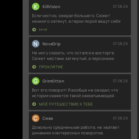
K
KillVision
07.08.26
Если честно, ожидал большего. Сюжет
немного затянут, а герои порой ведут себя
Н+Н
N
NovaDrip
07.08.26
Не могу сказать, что остался в восторге.
Сюжет местами затянутый, а персонажи
ПРОКЛЯТИЕ
G
GrimKitten
07.08.26
Вот это поворот! Я вообще не ожидал, что
история окажется такой захватывающей.
МОЁ ПУТЕШЕСТВИЕ К ТЕБЕ
С
Севa
07.08.26
Довольно средненькая работа, не хватает
динамики и интересных поворотов.