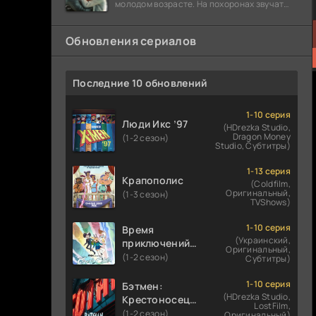
молодом возрасте. На похоронах звучат
разговоры о последствиях атомной бомбы.
Обновления сериалов
Последние 10 обновлений
1-10 серия
Люди Икс ’97
(HDrezka Studio,
Dragon Money
(1-2 сезон)
Studio, Субтитры)
1-13 серия
Крапополис
(Coldfilm,
Оригинальный,
(1-3 сезон)
TVShows)
1-10 серия
Время
(Украинский,
приключений:
Оригинальный,
Фионна и Кейк
(1-2 сезон)
Субтитры)
1-10 серия
Бэтмен:
(HDrezka Studio,
Крестоносец в
LostFilm,
плаще
(1-2 сезон)
Оригинальный)