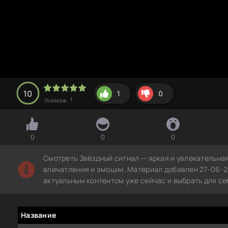
10
1
0
1
Голосов:
0
0
0
Смотреть Звёздный сигнал — яркая и увлекательна
впечатления и эмоции. Материал добавлен 27-06-2
актуальным контентом уже сейчас и выбрать для с
Название