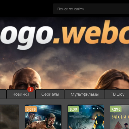
3
ы
Новинки
Сериалы
Мультфильмы
ТВ шоу
6.078
8.39
7.296