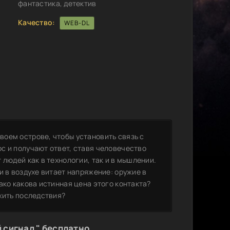
фантастика, детектив
Качество:
WEB-DL
оем острове, чтобы установить связь с
с и получают ответ, ставя человечество
 людей как в технологии, так и в мышлении.
и в воздухе витает напряжение: оружие в
ако какова истинная цена этого контакта?
жить последствия?
 сигнал " бесплатно