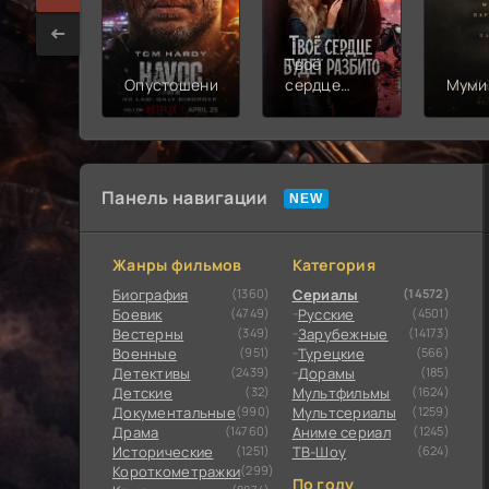
Твоё
Опустошение
сердце
Муми
будет
разбито
Панель навигации
Жанры фильмов
Категория
Биография
(1360)
Сериалы
(14572)
Боевик
(4749)
Русские
(4501)
Вестерны
(349)
Зарубежные
(14173)
Военные
(951)
Турецкие
(566)
Детективы
(2439)
Дорамы
(185)
Детские
(32)
Мультфильмы
(1624)
Документальные
(990)
Мультсериалы
(1259)
Драма
(14760)
Аниме сериал
(1245)
Исторические
(1251)
ТВ-Шоу
(624)
Короткометражки
(299)
По году