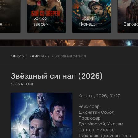
Бой со
Проект
я
зверем
«Конец
Загов
света»
Киного
»
Фильмы
» Звёздный сигнал
Звёздный сигнал (2026)
SIGNAL ONE
Канада, 2026, 01:27
Режиссер:
Джонатан Собол
Продюсер:
Даг Мюррэй, Уильям
Сантор, Николас
Табаррок, Джейсон Росс