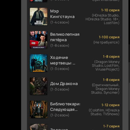
1-10 серия
Мэр
(HDrezka Studio,
Кингстауна
HDrezka Studio. 18+,
(1-4 сезон)
LostFilm)
Великолепная
1-100 серия
пятёрка
(Не требуется)
(1-8 сезон)
1-8 серия
Ходячие
(Dragon Money
мертвецы:
Studio, LostFilm,
Мертвый
(1-3 сезон)
ViruseProject)
город
1-8 серия
Дом Дракона
(Оригинальный,
Dragon Money
(1-3 сезон)
Studio, Syncmer)
Библиотекари:
1-12 серия
Следующая
(Coldfilm, HDrezka
Studio, TVShows)
глава
(1-2 сезон)
1-7 серия
Задание