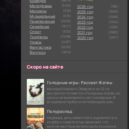
Комедии
(8874)
Мелодрамы
(5150)
2026 год
(186)
Мюзиклы
(323)
2025 год
(1665)
Музыкальные
(616)
2024 год
(2498)
Приключения
(2206)
2023 год
(3344)
Семейные
(1577)
2022 год
(3281)
Cпорт
(632)
2021 год
(2982)
Триллеры
(7098)
2020 год
(2917)
Ужасы
(4487)
Фантастика
(2220)
Фэнтези
(1874)
Скоро на сайте
Голодные игры: Рассвет Жатвы
Молодой Хеймитч Эбернети из 12-го
дистрикта готовится к Голодным играм, но
шансы на выживание у него мизерные. В
его районе трибуты не побеждали уже
сорок лет, и это создает атмосферу
безнадежности.
Полураспад
Надежда, дочь известного журналиста, в
скорби о смерти отца замечает, что
многие местные жители ушли из жизни в