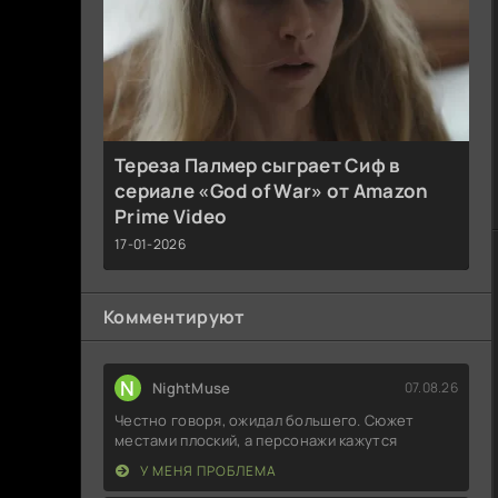
Тереза Палмер сыграет Сиф в
сериале «God of War» от Amazon
Prime Video
17-01-2026
Комментируют
N
NightMuse
07.08.26
Честно говоря, ожидал большего. Сюжет
местами плоский, а персонажи кажутся
У МЕНЯ ПРОБЛЕМА