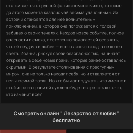
сталкивается с группой фальшивомонетчиков, которые
до этого момента казались ей весьма удачливыми. Их
встречи становятся для неё волнительным
приключением, в которое она погружается с головой,
забывая о своих печалях. Каждое новое событие, полное
опасности и смеха, постепенно помогает ей осознать,
что её неудача в любви — всего лишь эпизод, а не конец
света. Иоанна, рискуя своей безопасностью, начинает
открывать в себе новые грани, которые ранее оставались
скрытыми. В результате столкновения с преступным
миром, она не только находит себя, но и отдаляется от
невыносимой тоски. Но кто бы мог подумать, что именно в
этой игре на грани ей суждено будет встретить кого-то,
кто изменит всё?
Смотреть онлайн " Лекарство от любви "
бесплатно