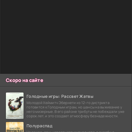
Скоро на сайте
Голодные игры: Рассвет Жатвы
Молодой Хеймитч Эбернети из 12-го дистрикта
готовится к Голодным играм, но шансы на выживание у
него мизерные. В его районе трибуты не побеждали уже
сорок лет, и это создает атмосферу безнадежности.
Полураспад