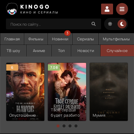
KINOGO
КИНО И СЕРИАЛЫ
3
Главная
Фильмы
Новинки
Сериалы
Мультфильмы
ТВ шоу
Аниме
Топ
Новости
Случайное
6
7.08
Твоё сердце
Опустошение
будет разбито
Мумия