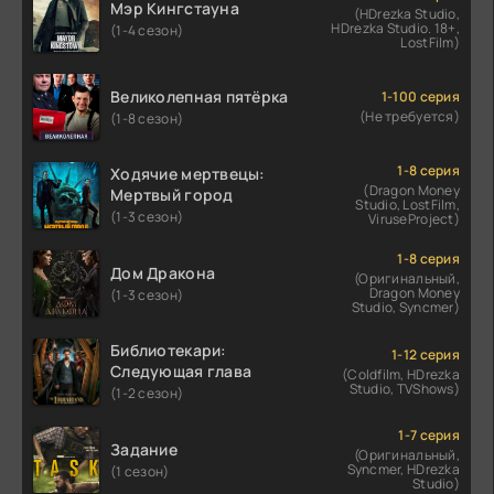
Мэр Кингстауна
(HDrezka Studio,
HDrezka Studio. 18+,
(1-4 сезон)
LostFilm)
Великолепная пятёрка
1-100 серия
(Не требуется)
(1-8 сезон)
1-8 серия
Ходячие мертвецы:
(Dragon Money
Мертвый город
Studio, LostFilm,
(1-3 сезон)
ViruseProject)
1-8 серия
Дом Дракона
(Оригинальный,
Dragon Money
(1-3 сезон)
Studio, Syncmer)
Библиотекари:
1-12 серия
Следующая глава
(Coldfilm, HDrezka
Studio, TVShows)
(1-2 сезон)
1-7 серия
Задание
(Оригинальный,
Syncmer, HDrezka
(1 сезон)
Studio)