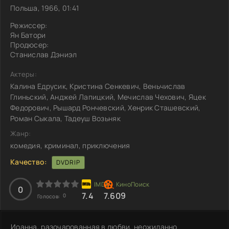
Польша, 1966, 01:41
Режиссер:
Ян Батори
Продюсер:
Станислав Дэниэл
Актеры:
Калина Едрусик, Кристина Сенкевич, Веньчислав
Глиньский, Анджей Лапицкий, Мечислав Чехович, Яцек
Федорович, Рышард Рончевский, Хенрик Сташевский,
Роман Сыкала, Тадеуш Возьняк
Жанр:
комедия, криминал, приключения
Качество:
DVDRIP
0
7.4
7.609
0
Голосов:
Иоанна, разочарованная в любви, неожиданно