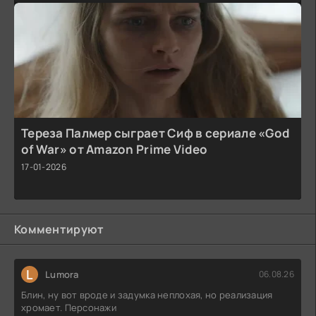
Тереза Палмер сыграет Сиф в сериале «God
of War» от Amazon Prime Video
17-01-2026
Комментируют
L
Lumora
06.08.26
Блин, ну вот вроде и задумка неплохая, но реализация
хромает. Персонажи