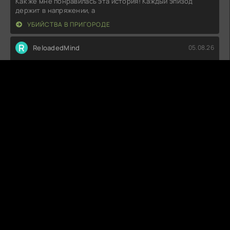
Как же мне понравилась эта история! Каждый эпизод
держит в напряжении, а
УБИЙСТВА В ПРИГОРОДЕ
R
ReloadedMind
05.08.26
Как-то странно все это, ожидал большего. Сюжет вроде
зацепил, но персонажи как
НЕМЕЦКИЙ ДОМ