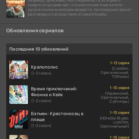
Надежда, дочь известного журналиста, в скорби о
смерти отца замечает, что многие местные жители
ушли из жизни в молодом возрасте. На похоронах звучат
разговоры о последствиях атомной бомбы.
Обновления сериалов
Последние 10 обновлений
1-13 серия
Крапополис
(Coldfilm,
Оригинальный,
(1-3 сезон)
TVShows)
1-10 серия
Время приключений:
(Украинский,
Фионна и Кейк
Оригинальный,
(1-2 сезон)
Субтитры)
1-10 серия
Бэтмен: Крестоносец в
(HDrezka Studio,
плаще
LostFilm,
(1-2 сезон)
Оригинальный)
1-10 серия