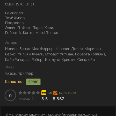
США, 1976, 01:31
Режиссер:
Тоуб Хупер
Продюсер:
Элвин Л. Фаст, Ларри Хали,
Роберт А. Канто, Mardi Rustam
Актеры:
Невилл Брэнд, Мел Феррер, Кэролин Джонс, Мэрилин
Бёрнс, Уильям Финли, Стюарт Уитман, Роберта Коллинз,
Кайл Ричардс, Роберт Инглунд, Кристин Синклейр
Жанр:
ужасы, триллер
Качество:
BDRIP
0
5.5
5.662
0
Голосов:
В маленьком мрачном городке Америки находился