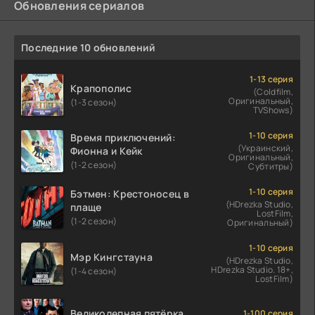
Обновления сериалов
Последние 10 обновлений
1-13 серия
Крапополис
(Coldfilm,
Оригинальный,
(1-3 сезон)
TVShows)
1-10 серия
Время приключений:
(Украинский,
Фионна и Кейк
Оригинальный,
(1-2 сезон)
Субтитры)
1-10 серия
Бэтмен: Крестоносец в
(HDrezka Studio,
плаще
LostFilm,
(1-2 сезон)
Оригинальный)
1-10 серия
Мэр Кингстауна
(HDrezka Studio,
HDrezka Studio. 18+,
(1-4 сезон)
LostFilm)
Великолепная пятёрка
1-100 серия