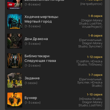
(Не требуется)
(1-8 сезон)
1-8 серия
Ходячие мертвецы:
(Dragon Money
Мертвый город
Studio, LostFilm,
(1-3 сезон)
ViruseProject)
1-8 серия
Дом Дракона
(Оригинальный,
Dragon Money
(1-3 сезон)
Studio, Syncmer)
Библиотекари:
1-12 серия
Следующая глава
(Coldfilm, HDrezka
Studio, TVShows)
(1-2 сезон)
1-7 серия
Задание
(Оригинальный,
Syncmer, HDrezka
(1 сезон)
Studio)
1-10 серия
Бункер
(HDrezka Studio,
Dragon Money
(1-3 сезон)
Studio, LostFilm)