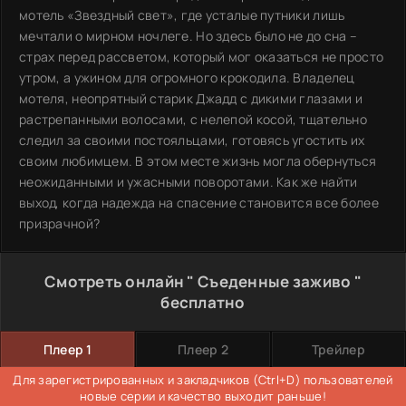
мотель «Звездный свет», где усталые путники лишь
мечтали о мирном ночлеге. Но здесь было не до сна –
страх перед рассветом, который мог оказаться не просто
утром, а ужином для огромного крокодила. Владелец
мотеля, неопрятный старик Джадд с дикими глазами и
растрепанными волосами, с нелепой косой, тщательно
следил за своими постояльцами, готовясь угостить их
своим любимцем. В этом месте жизнь могла обернуться
неожиданными и ужасными поворотами. Как же найти
выход, когда надежда на спасение становится все более
призрачной?
Смотреть онлайн " Съеденные заживо "
бесплатно
Плеер 1
Плеер 2
Трейлер
Для зарегистрированных и закладчиков (Ctrl+D) пользователей
новые серии и качество выходит раньше!