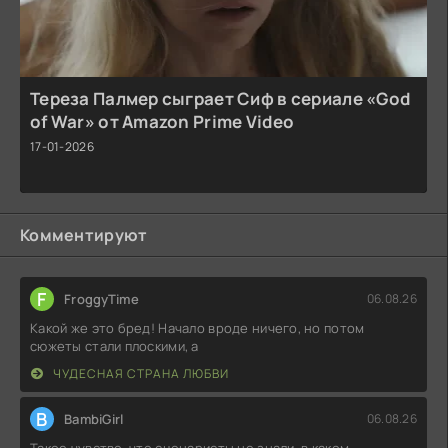
Тереза Палмер сыграет Сиф в сериале «God
of War» от Amazon Prime Video
17-01-2026
Комментируют
F
FroggyTime
06.08.26
Какой же это бред! Начало вроде ничего, но потом
сюжеты стали плоскими, а
ЧУДЕСНАЯ СТРАНА ЛЮБВИ
B
BambiGirl
06.08.26
Такое чувство, что сценаристы не знали, в каком