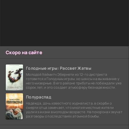
Скоро на сайте
Голодные игры: Рассвет Жатвы
Молодой Хеймитч Эбернети из 12-го дистрикта
готовится к Голодным играм, но шансы на выживание у
него мизерные. В его районе трибуты не побеждали уже
сорок лет, и это создает атмосферу безнадежности.
Полураспад
Надежда, дочь известного журналиста, в скорби о
смерти отца замечает, что многие местные жители
ушли из жизни в молодом возрасте. На похоронах звучат
разговоры о последствиях атомной бомбы.