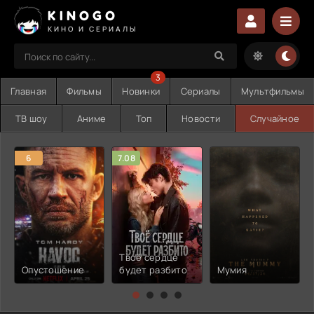
KINOGO
КИНО И СЕРИАЛЫ
3
Главная
Фильмы
Новинки
Сериалы
Мультфильмы
ТВ шоу
Аниме
Топ
Новости
Случайное
6
7.08
Твоё сердце
Опустошение
будет разбито
Мумия