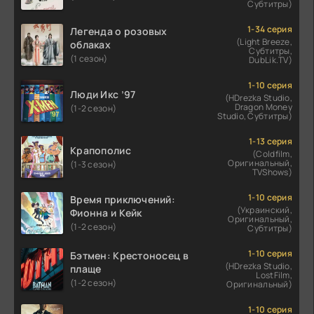
Субтитры)
1-34 серия
Легенда о розовых
(Light Breeze,
облаках
Субтитры,
(1 сезон)
DubLik.TV)
1-10 серия
Люди Икс ’97
(HDrezka Studio,
Dragon Money
(1-2 сезон)
Studio, Субтитры)
1-13 серия
Крапополис
(Coldfilm,
Оригинальный,
(1-3 сезон)
TVShows)
1-10 серия
Время приключений:
(Украинский,
Фионна и Кейк
Оригинальный,
(1-2 сезон)
Субтитры)
1-10 серия
Бэтмен: Крестоносец в
(HDrezka Studio,
плаще
LostFilm,
(1-2 сезон)
Оригинальный)
1-10 серия