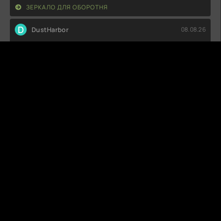
ЗЕРКАЛО ДЛЯ ОБОРОТНЯ
D
DustHarbor
08.08.26
Совсем не впечатлило. Сюжет плоский, персонажи
невыразительные, а диалоги
ТОРЕ