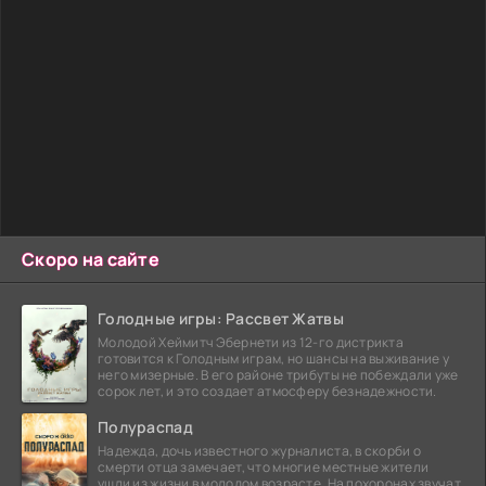
Скоро на сайте
Голодные игры: Рассвет Жатвы
Молодой Хеймитч Эбернети из 12-го дистрикта
готовится к Голодным играм, но шансы на выживание у
него мизерные. В его районе трибуты не побеждали уже
сорок лет, и это создает атмосферу безнадежности.
Полураспад
Надежда, дочь известного журналиста, в скорби о
смерти отца замечает, что многие местные жители
ушли из жизни в молодом возрасте. На похоронах звучат