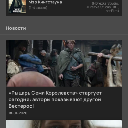
Мэр Кингстауна
(HDrezka Studio,
HDrezka Studio. 18+,
(1-4 сезон)
LostFilm)
Новости
«Рыцарь Семи Королевств» стартует
сегодня: авторы показывают другой
Вестерос!
18-01-2026