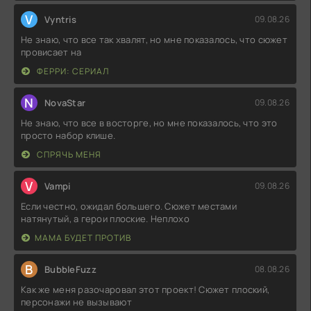
V
Vyntris
09.08.26
Не знаю, что все так хвалят, но мне показалось, что сюжет
провисает на
ФЕРРИ: СЕРИАЛ
N
NovaStar
09.08.26
Не знаю, что все в восторге, но мне показалось, что это
просто набор клише.
СПРЯЧЬ МЕНЯ
V
Vampi
09.08.26
Если честно, ожидал большего. Сюжет местами
натянутый, а герои плоские. Неплохо
МАМА БУДЕТ ПРОТИВ
B
BubbleFuzz
08.08.26
Как же меня разочаровал этот проект! Сюжет плоский,
персонажи не вызывают