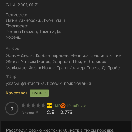
США, 2001, 01:21
Режиссер:
Джим Уайнорски, Джон Блаш
Продюсер:
Роджер Корман, Тимоти Дж.
Уоренц
Актеры:
Эрик Робертс, Корбин Бернсен, Мелисса Брасселль, Тим
Эбелл, Уильям Монро, Харрисон Пейдж, Лорисса
МакКомас, Фрэнк Новак, Грант Крамер, Тереза ДеПрайст
Жанр:
ужасы, фантастика, боевик, приключения
Качество:
DVDRIP
0
2.9
2.775
0
Голосов:
Расследуя серию жестоких убийств в тихом городке,