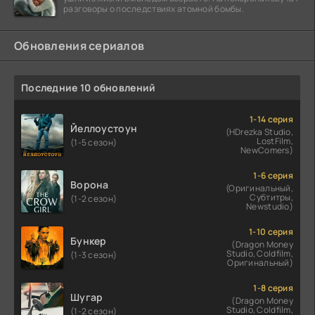
разговоры о последствиях атомной бомбы.
Обновления сериалов
Последние 10 обновлений
1-14 серия
Йеллоустоун
(HDrezka Studio,
LostFilm,
(1-5 сезон)
NewComers)
1-6 серия
Ворона
(Оригинальный,
Субтитры,
(1-2 сезон)
Newstudio)
1-10 серия
Бункер
(Dragon Money
Studio, Coldfilm,
(1-3 сезон)
Оригинальный)
1-8 серия
Шугар
(Dragon Money
Studio, Coldfilm,
(1-2 сезон)