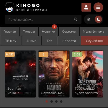
KINOGO
КИНО И СЕРИАЛЫ
3
Главная
Фильмы
Новинки
Сериалы
Мультфильмы
ТВ шоу
Аниме
Топ
Новости
Случайное
6.437
6
7.08
Военная
Твоё сердце
машина
Опустошение
будет разбито