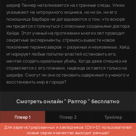
шериф Таннер наталкивается на странные следы. Улики
указывают на хитроумного хищника, но ни он, ни его
помощница Барбара не догадываются о том, что вскоре
им придется столкнуться с опасными созданьями доктора
Хайда. Этот ученый на протяжении многих лет проводит
секретные эксперименты, стремясь вывести новое
поколение тираннозавров — разумных и неуязвимых. Хайд
игнорирует любые попытки властей остановить его,
мечтая создать идеальных убийц. Когда даже спецназ не
справляется с его планами, надежда остается только на
шерифа. Смогут ли они остановить одержимого ученого и
восстановить мир в городе?
Смотреть онлайн " Раптор " бесплатно
Плеер 1
Плеер 2
Трейлер
Для зарегистрированных и закладчиков (Ctrl+D) пользователей
новые серии и качество выходит раньше!