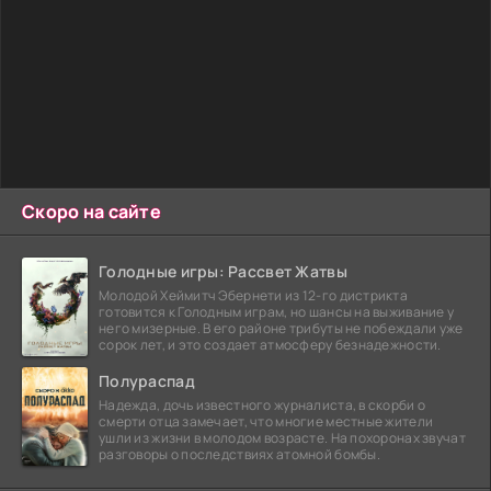
Скоро на сайте
Голодные игры: Рассвет Жатвы
Молодой Хеймитч Эбернети из 12-го дистрикта
готовится к Голодным играм, но шансы на выживание у
него мизерные. В его районе трибуты не побеждали уже
сорок лет, и это создает атмосферу безнадежности.
Полураспад
Надежда, дочь известного журналиста, в скорби о
смерти отца замечает, что многие местные жители
ушли из жизни в молодом возрасте. На похоронах звучат
разговоры о последствиях атомной бомбы.