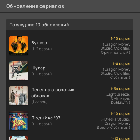
Обновления сериалов
Последние 10 обновлений
1-10 серия
Бункер
(Dragon Money
Studio, Coldfilm,
(1-3 сезон)
Оригинальный)
1-8 серия
Шугар
(Dragon Money
Studio, Coldfilm,
(1-2 сезон)
Субтитры)
1-34 серия
Легенда о розовых
(Light Breeze,
облаках
Субтитры,
(1 сезон)
DubLik.TV)
1-10 серия
Люди Икс ’97
(HDrezka Studio,
Dragon Money
(1-2 сезон)
Studio, Субтитры)
1-13 серия