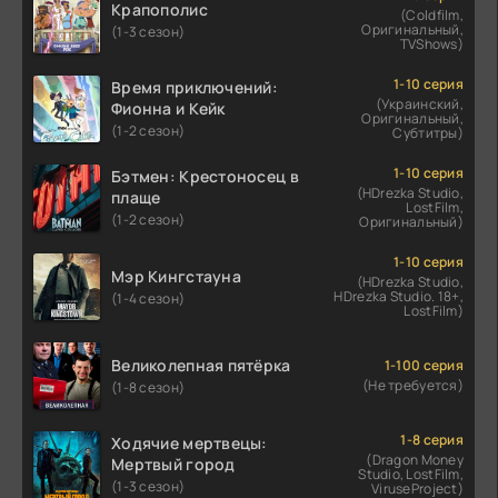
Крапополис
(Coldfilm,
Оригинальный,
(1-3 сезон)
TVShows)
1-10 серия
Время приключений:
(Украинский,
Фионна и Кейк
Оригинальный,
(1-2 сезон)
Субтитры)
1-10 серия
Бэтмен: Крестоносец в
(HDrezka Studio,
плаще
LostFilm,
(1-2 сезон)
Оригинальный)
1-10 серия
Мэр Кингстауна
(HDrezka Studio,
HDrezka Studio. 18+,
(1-4 сезон)
LostFilm)
Великолепная пятёрка
1-100 серия
(Не требуется)
(1-8 сезон)
1-8 серия
Ходячие мертвецы:
(Dragon Money
Мертвый город
Studio, LostFilm,
(1-3 сезон)
ViruseProject)