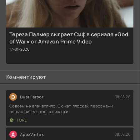
Тереза Палмер сыграет Сиф в сериале «God
of War» от Amazon Prime Video
17-01-2026
Комментируют
D
DustHarbor
08.08.26
Совсем не впечатлило. Сюжет плоский, персонажи
невыразительные, а диалоги
ТОРЕ
A
ApexVortex
08.08.26