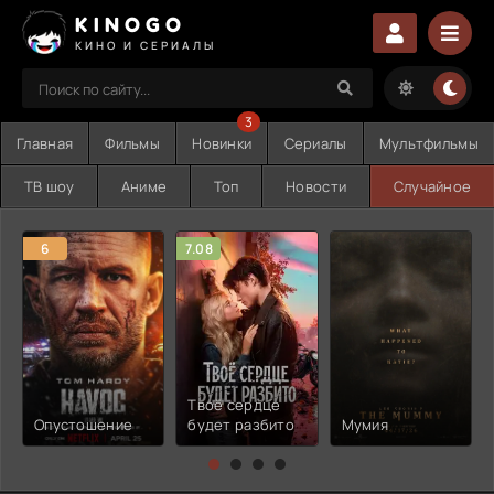
KINOGO
КИНО И СЕРИАЛЫ
3
Главная
Фильмы
Новинки
Сериалы
Мультфильмы
ТВ шоу
Аниме
Топ
Новости
Случайное
6
7.08
Твоё сердце
Опустошение
будет разбито
Мумия