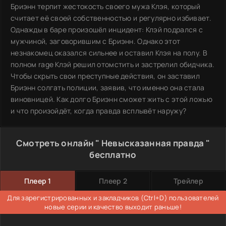
Бриэнн терпит жестокость своего мужа Клэя, который
считает её своей собственностью и регулярно избивает.
Однажды в баре произошёл инцидент: Клэй подрался с
мужчиной, заговорившим с Бриэнн. Однако этот
незнакомец оказался сильнее и оставил Клэя на полу. В
полном rage Клэй решил отомстить и застрелил обидчика.
Чтобы скрыть свои преступные действия, он заставил
Бриэнн солгать полиции, заявив, что именно она стала
виновницей. Как долго Бриэнн сможет жить с этой ложью
и что произойдёт, когда правда всплывёт наружу?
Смотреть онлайн " Невысказанная правда "
бесплатно
Плеер 1
Плеер 2
Трейлер
Для зарегистрированных и закладчиков (Ctrl+D) пользователей
новые серии и качество выходит раньше!