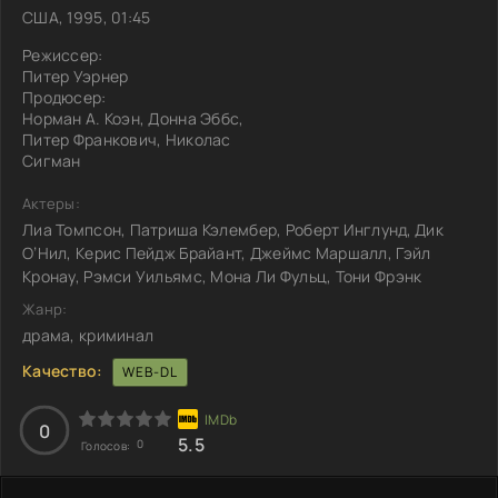
США, 1995, 01:45
Режиссер:
Питер Уэрнер
Продюсер:
Норман А. Коэн, Донна Эббс,
Питер Франкович, Николас
Сигман
Актеры:
Лиа Томпсон, Патриша Кэлембер, Роберт Инглунд, Дик
О’Нил, Керис Пейдж Брайант, Джеймс Маршалл, Гэйл
Кронау, Рэмси Уильямс, Мона Ли Фульц, Тони Фрэнк
Жанр:
драма, криминал
Качество:
WEB-DL
0
5.5
0
Голосов: