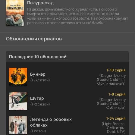
Полураспад
Надежда, дочь известного журналиста, в скорби о
смерти отца замечает, что многие местные жители
ушли из жизни в молодом возрасте. На похоронах звучат
разговоры о последствиях атомной бомбы.
Обновления сериалов
Последние 10 обновлений
1-10 серия
Бункер
(Dragon Money
Studio, Coldfilm,
(1-3 сезон)
Оригинальный)
1-8 серия
Шугар
(Dragon Money
Studio, Coldfilm,
(1-2 сезон)
Субтитры)
1-34 серия
Легенда о розовых
(Light Breeze,
облаках
Субтитры,
(1 сезон)
DubLik.TV)