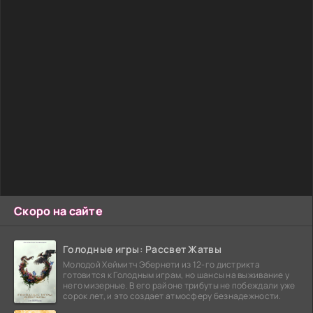
Скоро на сайте
Голодные игры: Рассвет Жатвы
Молодой Хеймитч Эбернети из 12-го дистрикта
готовится к Голодным играм, но шансы на выживание у
него мизерные. В его районе трибуты не побеждали уже
сорок лет, и это создает атмосферу безнадежности.