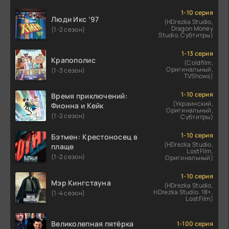
1-10 серия
Люди Икс ’97
(HDrezka Studio,
Dragon Money
(1-2 сезон)
Studio, Субтитры)
1-13 серия
Крапополис
(Coldfilm,
Оригинальный,
(1-3 сезон)
TVShows)
1-10 серия
Время приключений:
(Украинский,
Фионна и Кейк
Оригинальный,
(1-2 сезон)
Субтитры)
1-10 серия
Бэтмен: Крестоносец в
(HDrezka Studio,
плаще
LostFilm,
(1-2 сезон)
Оригинальный)
1-10 серия
Мэр Кингстауна
(HDrezka Studio,
HDrezka Studio. 18+,
(1-4 сезон)
LostFilm)
Великолепная пятёрка
1-100 серия