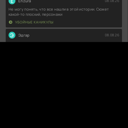
E
Enzura
08.08.26
Не могу понять, что все нашли в этой истории. Сюжет
какой-то плоский, персонажи
УБОЙНЫЕ КАНИКУЛЫ
Э
Эдгар
08.08.26
Что-то у меня не сложилось с этой историей. Поначалу
казалось, что будет
ВОЛШЕБНЫЙ УЧАСТОК