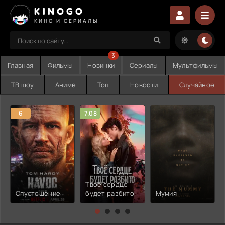
KINOGO
КИНО И СЕРИАЛЫ
3
Главная
Фильмы
Новинки
Сериалы
Мультфильмы
ТВ шоу
Аниме
Топ
Новости
Случайное
6
7.08
Твоё сердце
Опустошение
будет разбито
Мумия