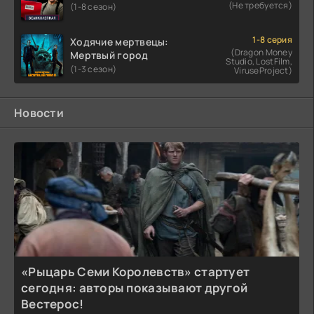
(Не требуется)
(1-8 сезон)
1-8 серия
Ходячие мертвецы:
(Dragon Money
Мертвый город
Studio, LostFilm,
(1-3 сезон)
ViruseProject)
Новости
«Рыцарь Семи Королевств» стартует
сегодня: авторы показывают другой
Вестерос!