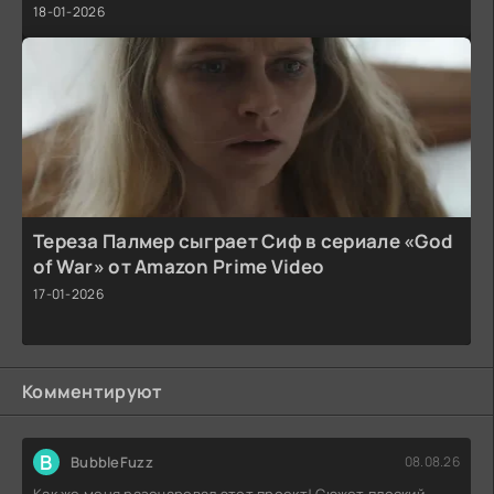
18-01-2026
Тереза Палмер сыграет Сиф в сериале «God
of War» от Amazon Prime Video
17-01-2026
Комментируют
B
BubbleFuzz
08.08.26
Как же меня разочаровал этот проект! Сюжет плоский,