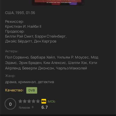
США, 1993, 01:36
Режиссер:
Кристиан И. Найби II
Продюсер:
Билли Рэй Смит, Бэрри Стейнберг,
Джойс Бёрдитт, Дин Харгров
Актеры:
Пол Сорвино, Барбара Хейл, Уильям Р. Моусес, Мод
Эдамс, Эрик Браден, Ким Алексис, Шелли Хэк, Кэти
Айрленд, Беверли Джонсон, Чарльз Макколей
Жанр:
драма, криминал, детектив
Качество:
DVB
0
6.7
0
Голосов: