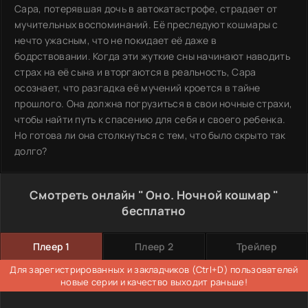
Сара, потерявшая дочь в автокатастрофе, страдает от
мучительных воспоминаний. Её преследуют кошмары с
нечто ужасным, что не покидает её даже в
бодрствовании. Когда эти жуткие сны начинают наводить
страх на её сына и вторгаются в реальность, Сара
осознает, что разгадка её мучений кроется в тайне
прошлого. Она должна погрузиться в свои ночные страхи,
чтобы найти путь к спасению для себя и своего ребенка.
Но готова ли она столкнуться с тем, что было скрыто так
долго?
Смотреть онлайн " Оно. Ночной кошмар "
бесплатно
Плеер 1
Плеер 2
Трейлер
Для зарегистрированных и закладчиков (Ctrl+D) пользователей
новые серии и качество выходит раньше!