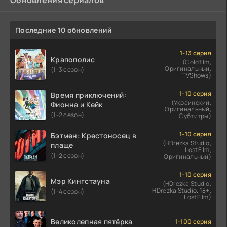
Последние 10 обновлений
1-13 серия
Крапополис
(Coldfilm,
Оригинальный,
(1-3 сезон)
TVShows)
1-10 серия
Время приключений:
(Украинский,
Фионна и Кейк
Оригинальный,
(1-2 сезон)
Субтитры)
1-10 серия
Бэтмен: Крестоносец в
(HDrezka Studio,
плаще
LostFilm,
(1-2 сезон)
Оригинальный)
1-10 серия
Мэр Кингстауна
(HDrezka Studio,
HDrezka Studio. 18+,
(1-4 сезон)
LostFilm)
Великолепная пятёрка
1-100 серия