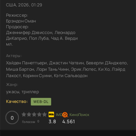
США, 2026, 01:29
Режиссер:
Брэндон Оман
Продюсер:
Дженнифер Дэвиссон, Леонардо
ДиКаприо, Пол Луба, Чад А. Верди
мл.
Актеры:
Хайден Панеттьери, Джастин Чатвин, Беверли Д’Анджело,
Миша Бартон, Лори Тань Чинн, Эрик Лютес, Ки Хо, Лэйрд
Лакост, Коринн Суини, Кэти Сальводон
Жанр:
ужасы, триллер
Качество:
WEB-DL
0
3.8
4.561
0
Голосов: