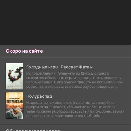
Скоро на сайте
Голодные игры: Рассвет Жатвы
Молодой Хеймитч Эбернети из 12-го дистрикта
готовится к Голодным играм, но шансы на выживание у
него мизерные. В его районе трибуты не побеждали уже
сорок лет, и это создает атмосферу безнадежности.
Полураспад
Надежда, дочь известного журналиста, в скорби о
смерти отца замечает, что многие местные жители
ушли из жизни в молодом возрасте. На похоронах звучат
разговоры о последствиях атомной бомбы.
Обновления сериалов