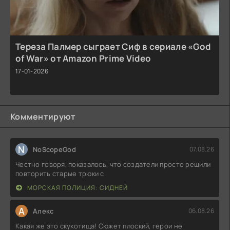
Тереза Палмер сыграет Сиф в сериале «God
of War» от Amazon Prime Video
17-01-2026
Комментируют
N
NoScopeGod
07.08.26
Честно говоря, показалось, что создатели просто решили
повторить старые трюки с
МОРСКАЯ ПОЛИЦИЯ: СИДНЕЙ
А
Алекс
06.08.26
Какая же это скукотища! Сюжет плоский, герои не