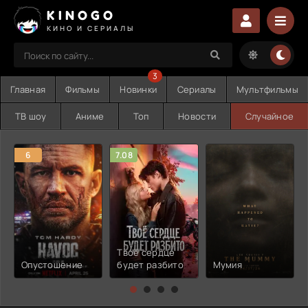
KINOGO
КИНО И СЕРИАЛЫ
3
Главная
Фильмы
Новинки
Сериалы
Мультфильмы
ТВ шоу
Аниме
Топ
Новости
Случайное
6
7.08
Твоё сердце
Опустошение
будет разбито
Мумия