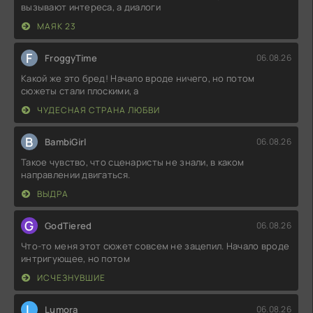
вызывают интереса, а диалоги
МАЯК 23
F
FroggyTime
06.08.26
Какой же это бред! Начало вроде ничего, но потом
сюжеты стали плоскими, а
ЧУДЕСНАЯ СТРАНА ЛЮБВИ
B
BambiGirl
06.08.26
Такое чувство, что сценаристы не знали, в каком
направлении двигаться.
ВЫДРА
G
GodTiered
06.08.26
Что-то меня этот сюжет совсем не зацепил. Начало вроде
интригующее, но потом
ИСЧЕЗНУВШИЕ
L
Lumora
06.08.26