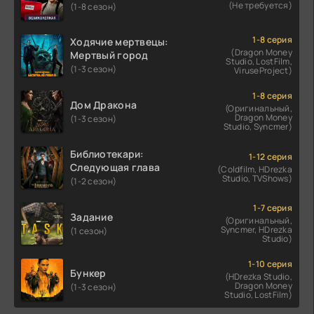
(Не требуется)
(1-8 сезон)
1-8 серия
Ходячие мертвецы:
(Dragon Money
Мертвый город
Studio, LostFilm,
(1-3 сезон)
ViruseProject)
1-8 серия
Дом Дракона
(Оригинальный,
Dragon Money
(1-3 сезон)
Studio, Syncmer)
Библиотекари:
1-12 серия
Следующая глава
(Coldfilm, HDrezka
Studio, TVShows)
(1-2 сезон)
1-7 серия
Задание
(Оригинальный,
Syncmer, HDrezka
(1 сезон)
Studio)
1-10 серия
Бункер
(HDrezka Studio,
Dragon Money
(1-3 сезон)
Studio, LostFilm)