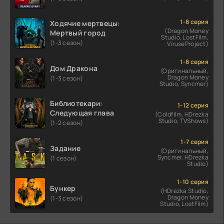
1-8 серия
Ходячие мертвецы:
(Dragon Money
Мертвый город
Studio, LostFilm,
(1-3 сезон)
ViruseProject)
1-8 серия
Дом Дракона
(Оригинальный,
Dragon Money
(1-3 сезон)
Studio, Syncmer)
Библиотекари:
1-12 серия
Следующая глава
(Coldfilm, HDrezka
Studio, TVShows)
(1-2 сезон)
1-7 серия
Задание
(Оригинальный,
Syncmer, HDrezka
(1 сезон)
Studio)
1-10 серия
Бункер
(HDrezka Studio,
Dragon Money
(1-3 сезон)
Studio, LostFilm)