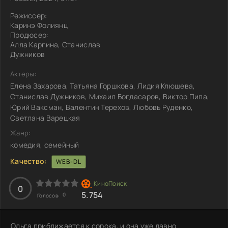
Режиссер:
Каринэ Фолиянц
Продюсер:
Алла Каргина, Станислав
Дужников
Актеры:
Елена Захарова, Татьяна Горшкова, Лидия Клюшева,
Станислав Дужников, Михаил Богдасаров, Виктор Пипа,
Юрий Ваксман, Валентин Терехов, Любовь Руденко,
Светлана Варецкая
Жанр:
комедия, семейный
Качество:
WEB-DL
0
5.754
0
Голосов:
Ольга приближается к сорока, и она уже давно