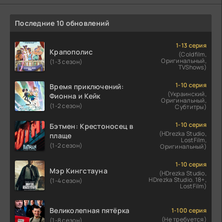
Последние 10 обновлений
1-13 серия
Крапополис
(Coldfilm,
Оригинальный,
(1-3 сезон)
TVShows)
1-10 серия
Время приключений:
(Украинский,
Фионна и Кейк
Оригинальный,
(1-2 сезон)
Субтитры)
1-10 серия
Бэтмен: Крестоносец в
(HDrezka Studio,
плаще
LostFilm,
(1-2 сезон)
Оригинальный)
1-10 серия
Мэр Кингстауна
(HDrezka Studio,
HDrezka Studio. 18+,
(1-4 сезон)
LostFilm)
Великолепная пятёрка
1-100 серия
(Не требуется)
(1-8 сезон)