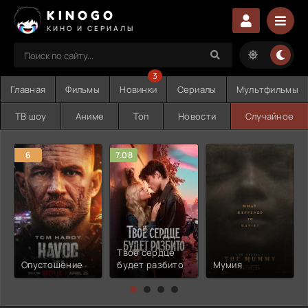
KINOGO
КИНО И СЕРИАЛЫ
3
Главная
Фильмы
Новинки
Сериалы
Мультфильмы
ТВ шоу
Аниме
Топ
Новости
Случайное
6
7.08
Твоё сердце
Опустошение
будет разбито
Мумия