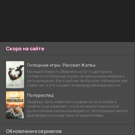
Скоро на сайте
Голодные игры: Рассвет Жатвы
Молодой Хеймитч Эбернети из 12-го дистрикта
готовится к Голодным играм, но шансы на выживание у
него мизерные. В его районе трибуты не побеждали уже
сорок лет, и это создает атмосферу безнадежности.
Полураспад
Надежда, дочь известного журналиста, в скорби о
смерти отца замечает, что многие местные жители
ушли из жизни в молодом возрасте. На похоронах звучат
разговоры о последствиях атомной бомбы.
Обновления сериалов