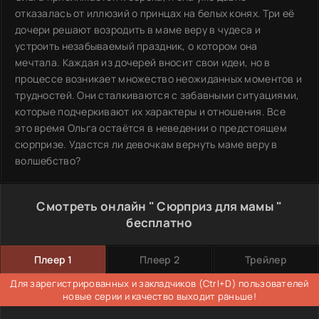
отказалась от иллюзий о принцах на белых конях. Три её
дочери решают возродить в маме веру в чудеса и
устроить незабываемый праздник, о котором она
мечтала. Каждая из дочерей вносит свои идеи, но в
процессе возникает множество неожиданных моментов и
трудностей. Они сталкиваются с забавными ситуациями,
которые подчеркивают их характеры и отношения. Все
это время Ольга остаётся в неведении о предстоящем
сюрпризе. Удастся ли девочкам вернуть маме веру в
волшебство?
Смотреть онлайн " Сюрприз для мамы "
бесплатно
Плеер 1
Плеер 2
Трейлер
Для зарегистрированных и закладчиков (Ctrl+D) пользователей
новые серии и качество выходит раньше!