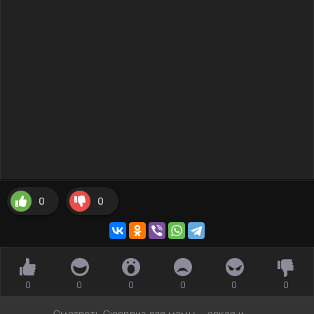
0
0
0
0
0
0
0
0
Смотреть Сюрприз для мамы — яркая и