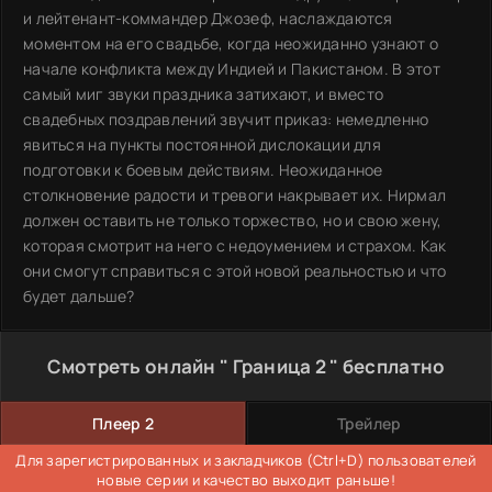
и лейтенант-коммандер Джозеф, наслаждаются
моментом на его свадьбе, когда неожиданно узнают о
начале конфликта между Индией и Пакистаном. В этот
самый миг звуки праздника затихают, и вместо
свадебных поздравлений звучит приказ: немедленно
явиться на пункты постоянной дислокации для
подготовки к боевым действиям. Неожиданное
столкновение радости и тревоги накрывает их. Нирмал
должен оставить не только торжество, но и свою жену,
которая смотрит на него с недоумением и страхом. Как
они смогут справиться с этой новой реальностью и что
будет дальше?
Смотреть онлайн " Граница 2 " бесплатно
Плеер 2
Трейлер
Для зарегистрированных и закладчиков (Ctrl+D) пользователей
новые серии и качество выходит раньше!