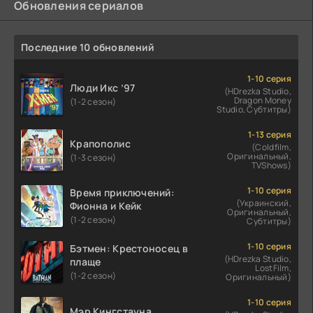
Обновления сериалов
Последние 10 обновлений
1-10 серия
Люди Икс ’97
(HDrezka Studio,
Dragon Money
(1-2 сезон)
Studio, Субтитры)
1-13 серия
Крапополис
(Coldfilm,
Оригинальный,
(1-3 сезон)
TVShows)
1-10 серия
Время приключений:
(Украинский,
Фионна и Кейк
Оригинальный,
(1-2 сезон)
Субтитры)
1-10 серия
Бэтмен: Крестоносец в
(HDrezka Studio,
плаще
LostFilm,
(1-2 сезон)
Оригинальный)
1-10 серия
Мэр Кингстауна