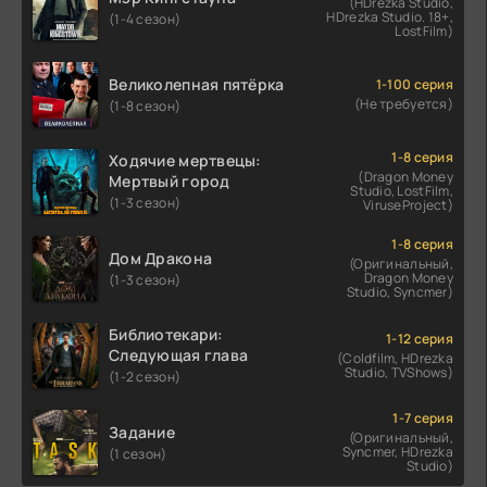
(HDrezka Studio,
HDrezka Studio. 18+,
(1-4 сезон)
LostFilm)
Великолепная пятёрка
1-100 серия
(Не требуется)
(1-8 сезон)
1-8 серия
Ходячие мертвецы:
(Dragon Money
Мертвый город
Studio, LostFilm,
(1-3 сезон)
ViruseProject)
1-8 серия
Дом Дракона
(Оригинальный,
Dragon Money
(1-3 сезон)
Studio, Syncmer)
Библиотекари:
1-12 серия
Следующая глава
(Coldfilm, HDrezka
Studio, TVShows)
(1-2 сезон)
1-7 серия
Задание
(Оригинальный,
Syncmer, HDrezka
(1 сезон)
Studio)