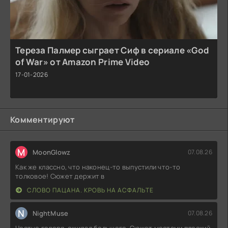
Тереза Палмер сыграет Сиф в сериале «God
of War» от Amazon Prime Video
17-01-2026
Комментируют
M
MoonGlowz
07.08.26
Как же классно, что наконец-то выпустили что-то
толковое! Сюжет держит в
СЛОВО ПАЦАНА. КРОВЬ НА АСФАЛЬТЕ
N
NightMuse
07.08.26
Честно говоря, ожидал большего. Сюжет местами плоский,