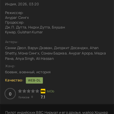
Индия, 2026, 03:20
Режиссер:
Анураг Сингх
Продюсер:
Дж.П. Дутта, Нидхи Дутта, Бхушан
Кумар, Gulshan Kumar
Актеры:
Санни Деол, Варун Дхаван, Дилджит Досанджх, Ahan
Shetty, Мона Сингх, Сонам Баджва, Анураг Арора, Медха
Рана, Anya Singh, Ali Hassan
Жанр:
боевик, военный, история
Качество:
WEB-DL
0
7.1
0
Голосов:
Пилот индийских ВВС Нирмал и его друзья, майор Хошиар