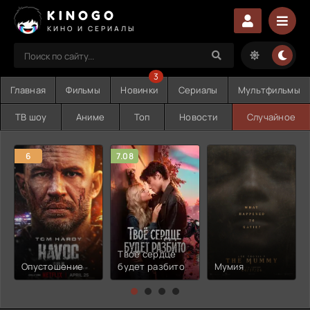
KINOGO
КИНО И СЕРИАЛЫ
3
Главная
Фильмы
Новинки
Сериалы
Мультфильмы
ТВ шоу
Аниме
Топ
Новости
Случайное
6
7.08
Твоё сердце
Опустошение
будет разбито
Мумия