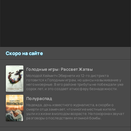
Скоро на сайте
Голодные игры: Рассвет Жатвы
Молодой Хеймитч Эбернети из 12-го дистрикта
готовится к Голодным играм, но шансы на выживание у
него мизерные. В его районе трибуты не побеждали уже
сорок лет, и это создает атмосферу безнадежности.
Полураспад
Надежда, дочь известного журналиста, в скорби о
смерти отца замечает, что многие местные жители
ушли из жизни в молодом возрасте. На похоронах звучат
разговоры о последствиях атомной бомбы.