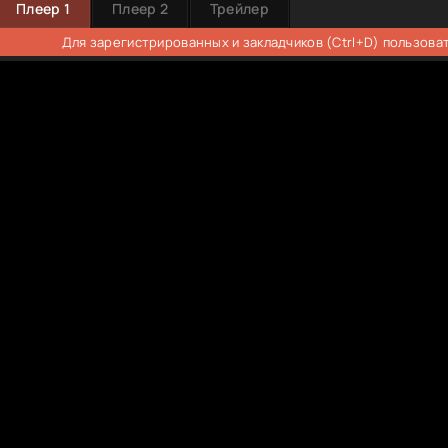
Плеер 1
Плеер 2
Трейлер
Для зарегистрированных и закладчиков (Ctrl+D) пользова