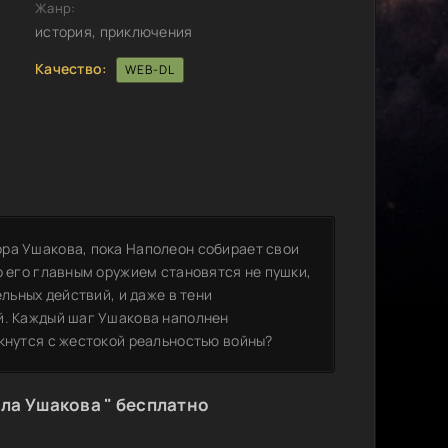
Жанр:
история, приключения
Качество:
WEB-DL
ра Ушакова, пока Наполеон собирает свои
о его главным оружием становятся не пушки,
ельных действий, и даже в тени
й. Каждый шаг Ушакова наполнен
лкнутся с жестокой реальностью войны?
ла Ушакова " бесплатно