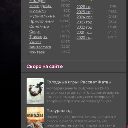
Комедии
(8874)
Мелодрамы
(5150)
2026 год
(186)
Мюзиклы
(323)
2025 год
(1665)
Музыкальные
(616)
2024 год
(2498)
Приключения
(2206)
2023 год
(3344)
Семейные
(1577)
2022 год
(3281)
Cпорт
(632)
2021 год
(2982)
Триллеры
(7098)
2020 год
(2917)
Ужасы
(4487)
Фантастика
(2220)
Фэнтези
(1874)
Скоро на сайте
Голодные игры: Рассвет Жатвы
Молодой Хеймитч Эбернети из 12-го
дистрикта готовится к Голодным играм, но
шансы на выживание у него мизерные. В
его районе трибуты не побеждали уже
сорок лет, и это создает атмосферу
безнадежности.
Полураспад
Надежда, дочь известного журналиста, в
скорби о смерти отца замечает, что
многие местные жители ушли из жизни в