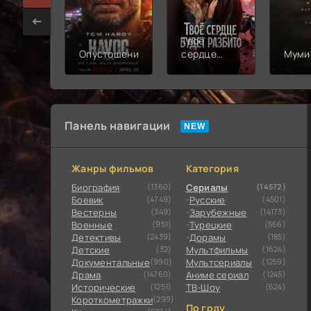
Твоё
Опустошение
сердце
Муми
будет
разбито
Панель навигации
Жанры фильмов
Категория
Биография
(1360)
Сериалы
(14572)
Боевик
(4749)
Русские
(4501)
Вестерны
(349)
Зарубежные
(14173)
Военные
(951)
Турецкие
(566)
Детективы
(2439)
Дорамы
(185)
Детские
(32)
Мультфильмы
(1624)
Документальные
(990)
Мультсериалы
(1259)
Драма
(14760)
Аниме сериал
(1245)
Исторические
(1251)
ТВ-Шоу
(624)
Короткометражки
(299)
По году