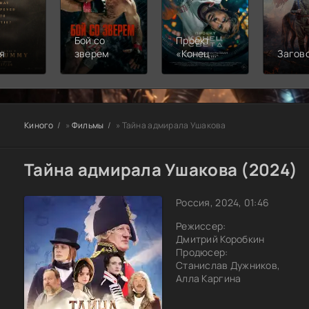
Бой со
Проект
я
зверем
«Конец
Загов
света»
Киного
»
Фильмы
» Тайна адмирала Ушакова
Тайна адмирала Ушакова (2024)
Россия, 2024, 01:46
Режиссер:
Дмитрий Коробкин
Продюсер:
Станислав Дужников,
Алла Каргина