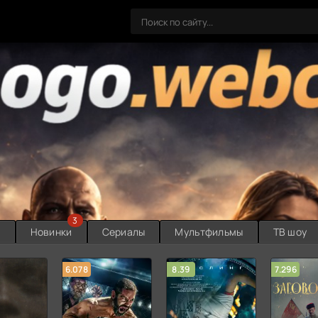
3
ы
Новинки
Сериалы
Мультфильмы
ТВ шоу
6.078
8.39
7.296