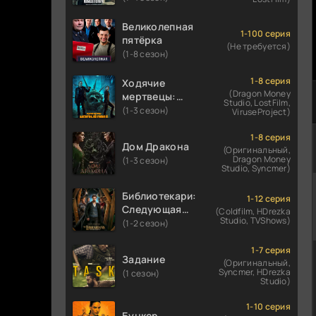
Великолепная
1-100 серия
пятёрка
(Не требуется)
(1-8 сезон)
1-8 серия
Ходячие
(Dragon Money
мертвецы:
Studio, LostFilm,
Мертвый
(1-3 сезон)
ViruseProject)
город
1-8 серия
Дом Дракона
(Оригинальный,
Dragon Money
(1-3 сезон)
Studio, Syncmer)
Библиотекари:
1-12 серия
Следующая
(Coldfilm, HDrezka
Studio, TVShows)
глава
(1-2 сезон)
1-7 серия
Задание
(Оригинальный,
Syncmer, HDrezka
(1 сезон)
Studio)
1-10 серия
Бункер