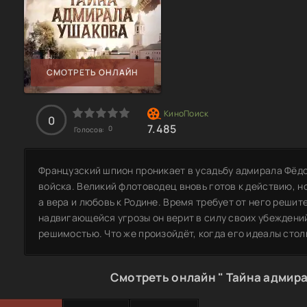
СМОТРЕТЬ ОНЛАЙН
0
7.485
0
Голосов:
Французский шпион проникает в усадьбу адмирала Фёдо
войска. Великий флотоводец вновь готов к действию, н
а вера и любовь к Родине. Время требует от него решит
надвигающейся угрозы он верит в силу своих убеждени
решимостью. Что же произойдёт, когда его идеалы сто
Смотреть онлайн " Тайна адмира