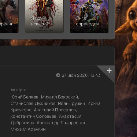
Я иду
Лига
Молодё
орённый
искать 2:
справедливости:
Новая
Вот и я
Кризис на
смена
бесконечных
землях.
Часть 2
27 июн 2026, 13:43
Актеры:
Юрий Беляев, Михаил Боярский,
Станислав Дужников, Иван Трушин, Ирина
Крючкова, Анатолий Просалов,
Константин Соловьев, Анастасия
Добрынина, Александр Лазарев мл.,
Михаил Асанкин