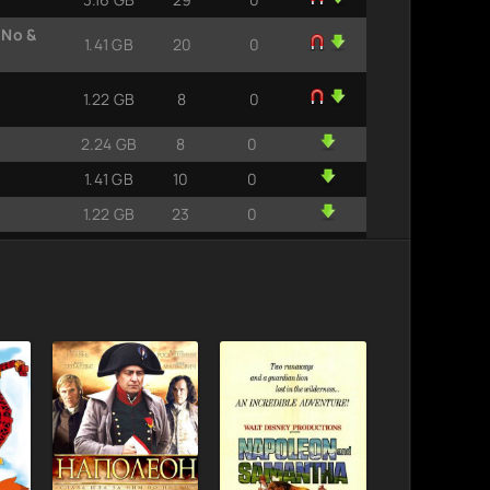
iNo &
1.41 GB
20
0
1.22 GB
8
0
2.24 GB
8
0
1.41 GB
10
0
1.22 GB
23
0
3.16 GB
34
0