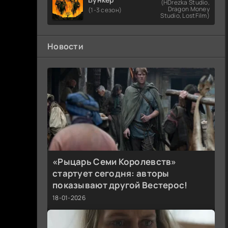
(HDrezka Studio,
Dragon Money
(1-3 сезон)
Studio, LostFilm)
Новости
«Рыцарь Семи Королевств»
стартует сегодня: авторы
показывают другой Вестерос!
18-01-2026