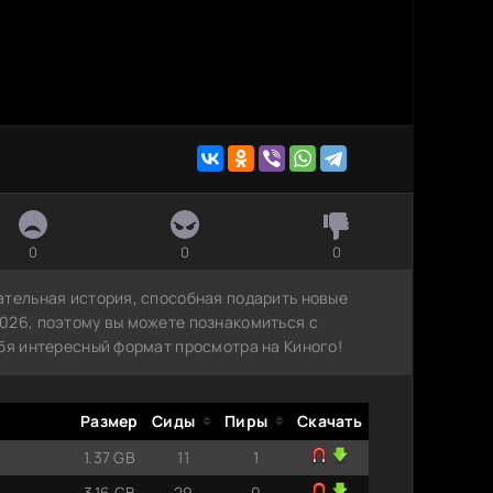
0
0
0
ательная история, способная подарить новые
026, поэтому вы можете познакомиться с
ебя интересный формат просмотра на Киного!
Размер
Сиды
Пиры
Скачать
1.37 GB
11
1
3.16 GB
29
0