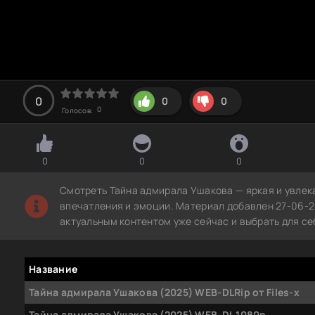
0
0
0
0
Голосов:
0
0
0
Смотреть Тайна адмирала Ушакова — яркая и увлек
впечатления и эмоции. Материал добавлен 27-06-2
актуальным контентом уже сейчас и выбрать для с
Название
Тайна адмирала Ушакова (2025) WEB-DLRip от Files-x
Тайна адмирала Ушакова (2025) WEB-DL 1080p