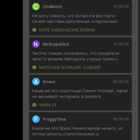
C
ChillMoth
07.08.26
Не могу сказать, что остался в восторге.
Сюжет местами запутанный, а персонажи
КОРЁ-КИДАНЬСКИЕ ВОЙНЫ
N
NoScopeGod
07.08.26
Честно говоря, показалось, что создатели
просто решили повторить старые трюки с
МОРСКАЯ ПОЛИЦИЯ: СИДНЕЙ
А
Алекс
06.08.26
Какая же это скукотища! Сюжет плоский, герои
не вызывают интереса, а диалоги
МАЯК 23
F
FroggyTime
06.08.26
Какой же это бред! Начало вроде ничего, но
потом сюжеты стали плоскими, а