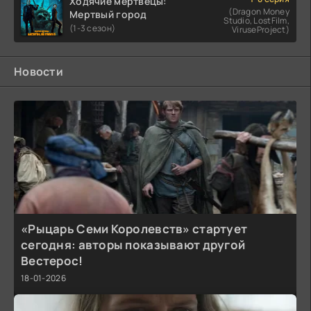
Ходячие мертвецы:
(Dragon Money
Мертвый город
Studio, LostFilm,
(1-3 сезон)
ViruseProject)
Новости
«Рыцарь Семи Королевств» стартует
сегодня: авторы показывают другой
Вестерос!
18-01-2026