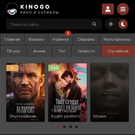
KINOGO
КИНО И СЕРИАЛЫ
3
Главная
Фильмы
Новинки
Сериалы
Мультфильмы
ТВ шоу
Аниме
Топ
Новости
Случайное
6
7.08
Твоё сердце
Опустошение
будет разбито
Мумия