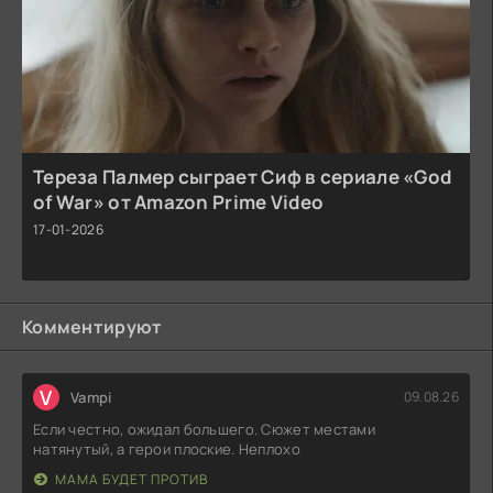
Тереза Палмер сыграет Сиф в сериале «God
of War» от Amazon Prime Video
17-01-2026
Комментируют
V
Vampi
09.08.26
Если честно, ожидал большего. Сюжет местами
натянутый, а герои плоские. Неплохо
МАМА БУДЕТ ПРОТИВ