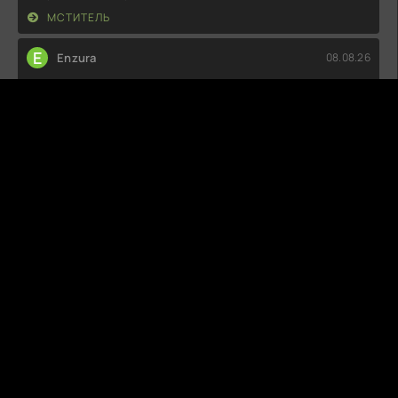
МСТИТЕЛЬ
E
Enzura
08.08.26
Не могу понять, что все нашли в этой истории. Сюжет
какой-то плоский, персонажи
УБОЙНЫЕ КАНИКУЛЫ