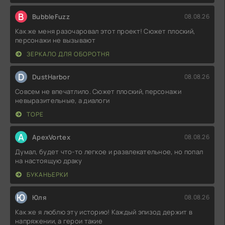
B
BubbleFuzz
08.08.26
Как же меня разочаровал этот проект! Сюжет плоский,
персонажи не вызывают
ЗЕРКАЛО ДЛЯ ОБОРОТНЯ
D
DustHarbor
08.08.26
Совсем не впечатлило. Сюжет плоский, персонажи
невыразительные, а диалоги
ТОРЕ
A
ApexVortex
08.08.26
Думал, будет что-то легкое и развлекательное, но попал
на настоящую драку
БУКАНЬЕРКИ
Ю
Юля
08.08.26
Как же я люблю эту историю! Каждый эпизод держит в
напряжении, а герои такие