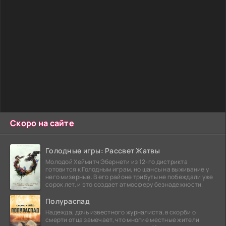
Скоро на сайте
Голодные игры: Рассвет Жатвы
Молодой Хеймитч Эбернети из 12-го дистрикта
готовится к Голодным играм, но шансы на выживание у
него мизерные. В его районе трибуты не побеждали уже
сорок лет, и это создает атмосферу безнадежности.
Полураспад
Надежда, дочь известного журналиста, в скорби о
смерти отца замечает, что многие местные жители