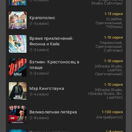
Studio, Субтитры)
1-13 серия
Крапополис
(Coldfilm,
Оригинальный,
(1-3 сезон)
TVShows)
1-10 серия
Время приключений:
(Украинский,
Фионна и Кейк
Оригинальный,
(1-2 сезон)
Субтитры)
1-10 серия
Бэтмен: Крестоносец в
(HDrezka Studio,
плаще
LostFilm,
(1-2 сезон)
Оригинальный)
1-10 серия
Мэр Кингстауна
(HDrezka Studio,
HDrezka Studio. 18+,
(1-4 сезон)
LostFilm)
Великолепная пятёрка
1-100 серия
(Не требуется)
(1-8 сезон)
1-8 серия