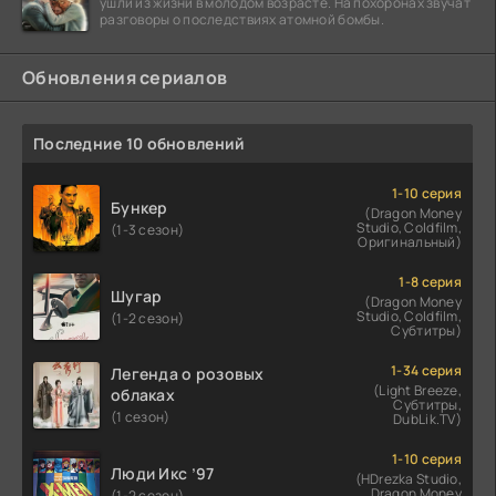
ушли из жизни в молодом возрасте. На похоронах звучат
разговоры о последствиях атомной бомбы.
Обновления сериалов
Последние 10 обновлений
1-10 серия
Бункер
(Dragon Money
Studio, Coldfilm,
(1-3 сезон)
Оригинальный)
1-8 серия
Шугар
(Dragon Money
Studio, Coldfilm,
(1-2 сезон)
Субтитры)
1-34 серия
Легенда о розовых
(Light Breeze,
облаках
Субтитры,
(1 сезон)
DubLik.TV)
1-10 серия
Люди Икс ’97
(HDrezka Studio,
Dragon Money
(1-2 сезон)