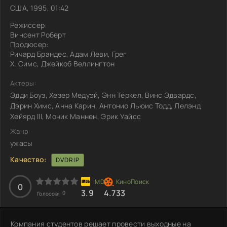
США, 1995, 01:42
Режиссер:
Винсент Роберт
Продюсер:
Ричард Брандес, Адам Леви, Грег
Х. Симс, Джейкоб Веллингтон
Актеры:
Эдди Боуз, Хезер Медуэй, Энн Тёркел, Винс Эдвардс,
Дэрин Химс, Анна Карин, Антонио Льюис Тодд, Лелэнд
Хейярд III, Моник Маннен, Эрик Уайсс
Жанр:
ужасы
Качество:
DVDRIP
0
3.9
4.733
0
Голосов:
Компания студентов решает провести выходные на