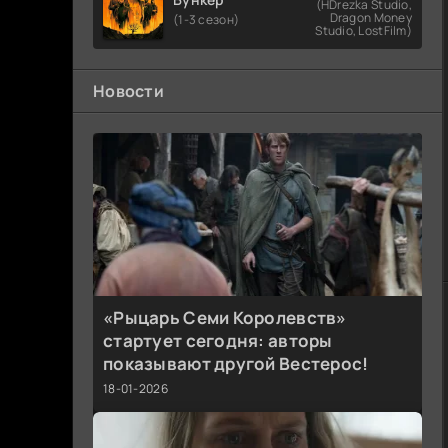
(HDrezka Studio,
Dragon Money
(1-3 сезон)
Studio, LostFilm)
Новости
«Рыцарь Семи Королевств»
стартует сегодня: авторы
показывают другой Вестерос!
18-01-2026