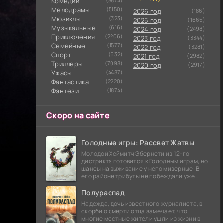
Комедии
(8874)
Мелодрамы
(5150)
2026 год
(186)
Мюзиклы
(323)
2025 год
(1665)
Музыкальные
(616)
2024 год
(2498)
Приключения
(2206)
2023 год
(3344)
Семейные
(1577)
2022 год
(3281)
Cпорт
(632)
2021 год
(2982)
Триллеры
(7098)
2020 год
(2917)
Ужасы
(4487)
Фантастика
(2220)
Фэнтези
(1874)
Скоро на сайте
Голодные игры: Рассвет Жатвы
Молодой Хеймитч Эбернети из 12-го
дистрикта готовится к Голодным играм, но
шансы на выживание у него мизерные. В
его районе трибуты не побеждали уже
сорок лет, и это создает атмосферу
безнадежности.
Полураспад
Надежда, дочь известного журналиста, в
скорби о смерти отца замечает, что
многие местные жители ушли из жизни в