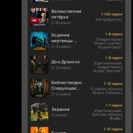
Великолепная
1-100 серия
пятёрка
(Не требуется)
(1-8 сезон)
1-8 серия
Ходячие
(Dragon Money
мертвецы:
Studio, LostFilm,
Мертвый
(1-3 сезон)
ViruseProject)
город
1-8 серия
Дом Дракона
(Оригинальный,
Dragon Money
(1-3 сезон)
Studio, Syncmer)
Библиотекари:
1-12 серия
Следующая
(Coldfilm, HDrezka
Studio, TVShows)
глава
(1-2 сезон)
1-7 серия
Задание
(Оригинальный,
Syncmer, HDrezka
(1 сезон)
Studio)
1-10 серия
Бункер