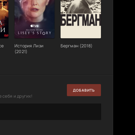
се
История Лизи
Бергман (2018)
(2021)
ДОБАВИТЬ
 себя и других!