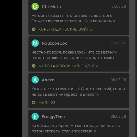
C
ChillMoth
07.08.26
Не могу сказать, что остался в восторге.
Сюжет местами запутанный, а персонажи
КОРЁ-КИДАНЬСКИЕ ВОЙНЫ
N
NoScopeGod
07.08.26
Честно говоря, показалось, что создатели
просто решили повторить старые трюки с
МОРСКАЯ ПОЛИЦИЯ: СИДНЕЙ
А
Алекс
06.08.26
Какая же это скукотища! Сюжет плоский, герои
не вызывают интереса, а диалоги
МАЯК 23
F
FroggyTime
06.08.26
Какой же это бред! Начало вроде ничего, но
потом сюжеты стали плоскими, а