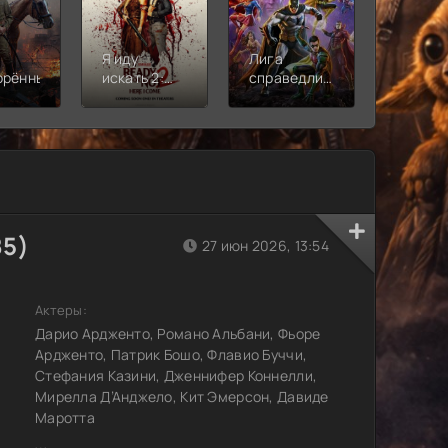
Я иду
Лига
Молодё
орённый
искать 2:
справедливости:
Новая
Вот и я
Кризис на
смена
бесконечных
землях.
Часть 2
85)
27 июн 2026, 13:54
Актеры:
Дарио Ардженто, Романо Альбани, Фьоре
Ардженто, Патрик Бошо, Флавио Буччи,
Стефания Казини, Дженнифер Коннелли,
Мирелла Д’Анджело, Кит Эмерсон, Давиде
Маротта