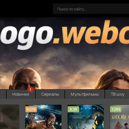
3
ы
Новинки
Сериалы
Мультфильмы
ТВ шоу
6.078
8.39
7.296