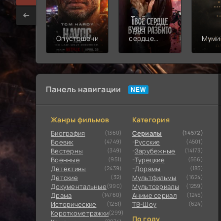
Твоё
Опустошение
сердце
Муми
будет
разбито
Панель навигации
Жанры фильмов
Категория
Биография
(1360)
Сериалы
(14572)
Боевик
(4749)
Русские
(4501)
Вестерны
(349)
Зарубежные
(14173)
Военные
(951)
Турецкие
(566)
Детективы
(2439)
Дорамы
(185)
Детские
(32)
Мультфильмы
(1624)
Документальные
(990)
Мультсериалы
(1259)
Драма
(14760)
Аниме сериал
(1245)
Исторические
(1251)
ТВ-Шоу
(624)
Короткометражки
(299)
По году