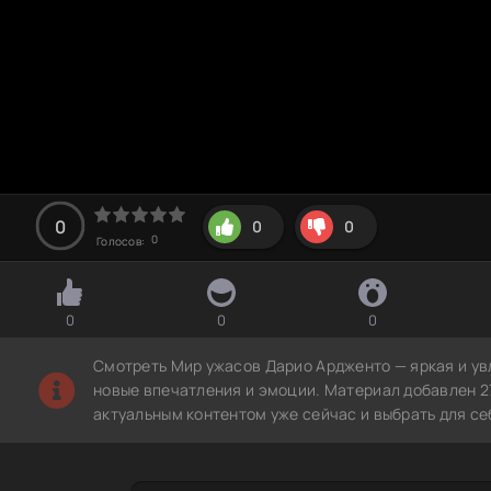
0
0
0
0
Голосов:
0
0
0
Смотреть Мир ужасов Дарио Ардженто — яркая и ув
новые впечатления и эмоции. Материал добавлен 2
актуальным контентом уже сейчас и выбрать для с