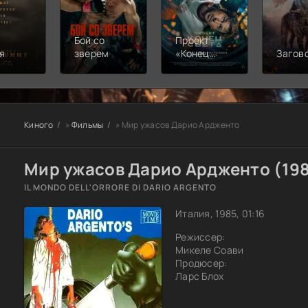
Бой со
Проект
я
зверем
«Конец
Загов
света»
Киного
»
Фильмы
» Мир ужасов Дарио Ардженто
Мир ужасов Дарио Ардженто (19
IL MONDO DELL'ORRORE DI DARIO ARGENTO
Италия, 1985, 01:16
Режиссер:
Микеле Соави
Продюсер:
Ларс Блох