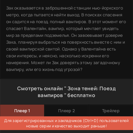
Зак оказывается в заброшенной станции нью-йоркского
метро, когда пытается найти выход. В поисках спасения
он садится на поезд, полный вампиров. В этот момент его
спасает Валентайн, вампир, который мечтает увидеть
мир за пределами подземелья. Он завоевывает доверие
Зака, планируя выбраться на поверхность вместе с ним и
своей вампирской свитой. Однако у Валентайна есть
свои интересы, и неясно, насколько искренни его
намерения. Может ли Зак доверять этому загадочному
вампиру, или его жизнь под угрозой?
Смотреть онлайн " Зона теней: Поезд
вампиров " бесплатно
Плеер 1
Плеер 2
Трейлер
Для зарегистрированных и закладчиков (Ctrl+D) пользователей
новые серии и качество выходит раньше!