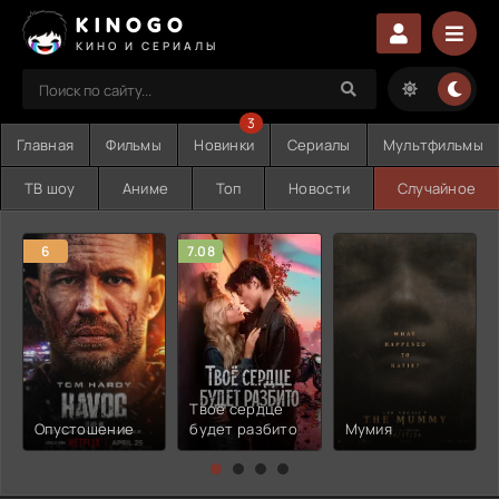
KINOGO
КИНО И СЕРИАЛЫ
3
Главная
Фильмы
Новинки
Сериалы
Мультфильмы
ТВ шоу
Аниме
Топ
Новости
Случайное
6
7.08
Твоё сердце
Опустошение
будет разбито
Мумия