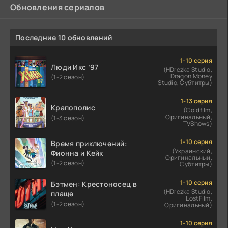
Обновления сериалов
Последние 10 обновлений
1-10 серия
Люди Икс ’97
(HDrezka Studio,
Dragon Money
(1-2 сезон)
Studio, Субтитры)
1-13 серия
Крапополис
(Coldfilm,
Оригинальный,
(1-3 сезон)
TVShows)
1-10 серия
Время приключений:
(Украинский,
Фионна и Кейк
Оригинальный,
(1-2 сезон)
Субтитры)
1-10 серия
Бэтмен: Крестоносец в
(HDrezka Studio,
плаще
LostFilm,
(1-2 сезон)
Оригинальный)
1-10 серия