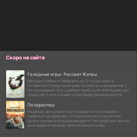
Скоро на сайте
Голодные игры: Рассвет Жатвы
Молодой Хеймитч Эбернети из 12-го дистрикта
готовится к Голодным играм, но шансы на выживание у
него мизерные. В его районе трибуты не побеждали уже
сорок лет, и это создает атмосферу безнадежности.
Полураспад
Надежда, дочь известного журналиста, в скорби о
смерти отца замечает, что многие местные жители
ушли из жизни в молодом возрасте. На похоронах звучат
разговоры о последствиях атомной бомбы.