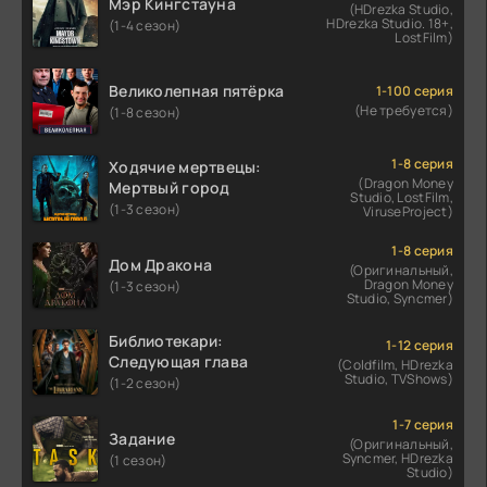
Мэр Кингстауна
(HDrezka Studio,
HDrezka Studio. 18+,
(1-4 сезон)
LostFilm)
Великолепная пятёрка
1-100 серия
(Не требуется)
(1-8 сезон)
1-8 серия
Ходячие мертвецы:
(Dragon Money
Мертвый город
Studio, LostFilm,
(1-3 сезон)
ViruseProject)
1-8 серия
Дом Дракона
(Оригинальный,
Dragon Money
(1-3 сезон)
Studio, Syncmer)
Библиотекари:
1-12 серия
Следующая глава
(Coldfilm, HDrezka
Studio, TVShows)
(1-2 сезон)
1-7 серия
Задание
(Оригинальный,
Syncmer, HDrezka
(1 сезон)
Studio)