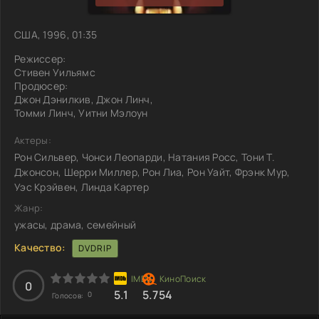
США, 1996, 01:35
Режиссер:
Стивен Уильямс
Продюсер:
Джон Дэнилкив, Джон Линч,
Томми Линч, Уитни Мэлоун
Актеры:
Рон Сильвер, Чонси Леопарди, Натания Росс, Тони Т.
Джонсон, Шерри Миллер, Рон Лиа, Рон Уайт, Фрэнк Мур,
Уэс Крэйвен, Линда Картер
Жанр:
ужасы, драма, семейный
Качество:
DVDRIP
0
5.1
5.754
0
Голосов: