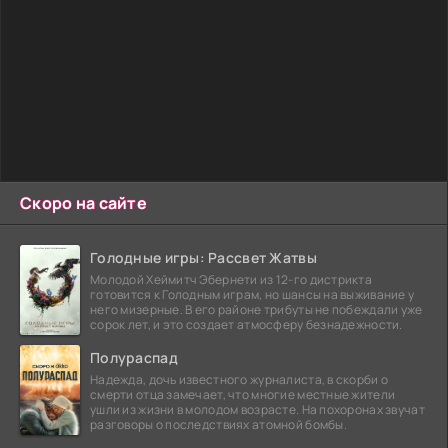
Скоро на сайте
Голодные игры: Рассвет Жатвы
Молодой Хеймитч Эбернети из 12-го дистрикта
готовится к Голодным играм, но шансы на выживание у
него мизерные. В его районе трибуты не побеждали уже
сорок лет, и это создает атмосферу безнадежности.
Полураспад
Надежда, дочь известного журналиста, в скорби о
смерти отца замечает, что многие местные жители
ушли из жизни в молодом возрасте. На похоронах звучат
разговоры о последствиях атомной бомбы.