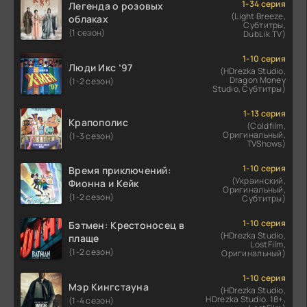
1-34 серия
Легенда о розовых
(Light Breeze,
облаках
Субтитры,
(1 сезон)
DubLik.TV)
1-10 серия
Люди Икс ’97
(HDrezka Studio,
Dragon Money
(1-2 сезон)
Studio, Субтитры)
1-13 серия
Крапополис
(Coldfilm,
Оригинальный,
(1-3 сезон)
TVShows)
1-10 серия
Время приключений:
(Украинский,
Фионна и Кейк
Оригинальный,
(1-2 сезон)
Субтитры)
1-10 серия
Бэтмен: Крестоносец в
(HDrezka Studio,
плаще
LostFilm,
(1-2 сезон)
Оригинальный)
1-10 серия
Мэр Кингстауна
(HDrezka Studio,
HDrezka Studio. 18+,
(1-4 сезон)