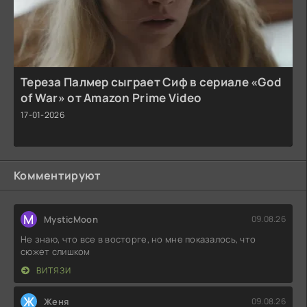
Тереза Палмер сыграет Сиф в сериале «God
of War» от Amazon Prime Video
17-01-2026
Комментируют
M
MysticMoon
09.08.26
Не знаю, что все в восторге, но мне показалось, что
сюжет слишком
ВИТЯЗИ
Ж
Женя
09.08.26