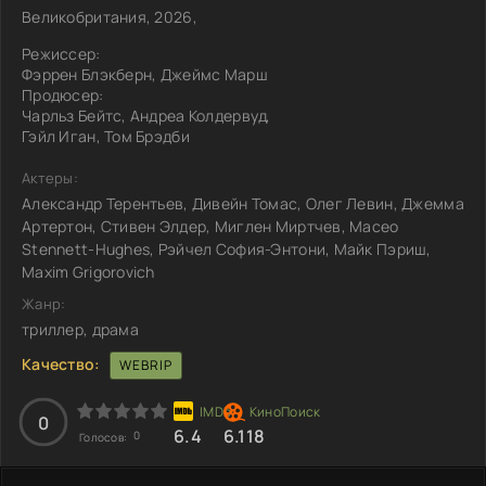
Великобритания, 2026,
Режиссер:
Фэррен Блэкберн, Джеймс Марш
Продюсер:
Чарльз Бейтс, Андреа Колдервуд,
Гэйл Иган, Том Брэдби
Актеры:
Александр Терентьев, Дивейн Томас, Олег Левин, Джемма
Артертон, Стивен Элдер, Миглен Миртчев, Maceo
Stennett-Hughes, Рэйчел София-Энтони, Майк Пэриш,
Maxim Grigorovich
Жанр:
триллер, драма
Качество:
WEBRIP
0
6.4
6.118
0
Голосов: