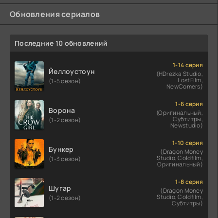
Обновления сериалов
Последние 10 обновлений
1-14 серия
Йеллоустоун
(HDrezka Studio,
LostFilm,
(1-5 сезон)
NewComers)
1-6 серия
Ворона
(Оригинальный,
Субтитры,
(1-2 сезон)
Newstudio)
1-10 серия
Бункер
(Dragon Money
Studio, Coldfilm,
(1-3 сезон)
Оригинальный)
1-8 серия
Шугар
(Dragon Money
Studio, Coldfilm,
(1-2 сезон)
Субтитры)