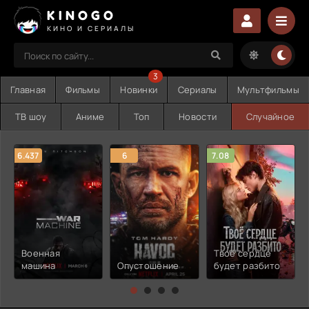
KINOGO
КИНО И СЕРИАЛЫ
3
Главная
Фильмы
Новинки
Сериалы
Мультфильмы
ТВ шоу
Аниме
Топ
Новости
Случайное
6.437
6
7.08
Военная
Твоё сердце
машина
Опустошение
будет разбито