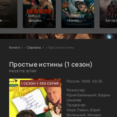
Бой со
Проект
я
зверем
«Конец
Загов
света»
Киного
»
Сериалы
» Простые истины
Простые истины (1 сезон)
PROSTYE ISTINY
Россия, 1999, 00:25
1 СЕЗОН 1-350 СЕРИЯ
Режиссер:
Юрий Беленький, Вадим
Шмелев
Продюсер:
Марк Левин, Юрий
Беленький, Михаил