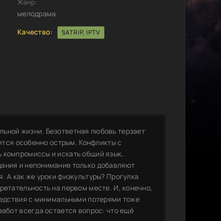
Жанр:
мелодрама
Качество:
SATRIP, IPTV
льной жизни. Безответная любовь терзает
вится особенно острым. Конфликты с
 компромиссы и искать общий язык,
дания и непонимание только добавляют
. А как же уроки физкультуры? Прогулка
ретательность на первом месте. И, конечно,
следствия с минимальными потерями тоже
забот всегда остается вопрос: что ещё