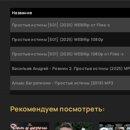
Название
Простые истины [S01] (2025) WEBRip от Files-x
Простые истины [S01] (2025) WEBRip 1080p
Простые истины [S01] (2025) WEBRip 1080p от Files-x
Васильев Андрей - Ровнин 2. Простые истины (2025) M
Алмас Багратиони - Простые истины (2018) MP3
Простые истины [S01-03] (1999-2003) SATRip
Рекомендуем посмотреть:
Простые истины / Straight A's (2013) BDRip от HQCLUB |
Лицензия
Простые истины / Straight A's (2013) BDRip 720p от leona
Лицензия