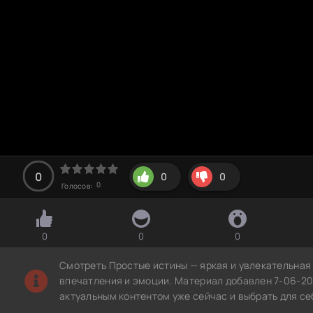
0
0
0
0
Голосов:
0
0
0
Смотреть Простые истины — яркая и увлекательная
впечатления и эмоции. Материал добавлен 7-06-20
актуальным контентом уже сейчас и выбрать для с