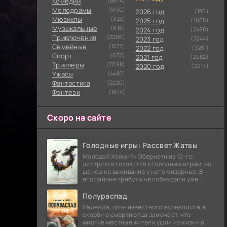
Комедии
(8874)
Мелодрамы
(5150)
2026 год
(186)
Мюзиклы
(323)
2025 год
(1665)
Музыкальные
(616)
2024 год
(2498)
Приключения
(2206)
2023 год
(3344)
Семейные
(1577)
2022 год
(3281)
Cпорт
(632)
2021 год
(2982)
Триллеры
(7098)
2020 год
(2917)
Ужасы
(4487)
Фантастика
(2220)
Фэнтези
(1874)
Скоро на сайте
Голодные игры: Рассвет Жатвы
Молодой Хеймитч Эбернети из 12-го
дистрикта готовится к Голодным играм, но
шансы на выживание у него мизерные. В
его районе трибуты не побеждали уже
сорок лет, и это создает атмосферу
безнадежности.
Полураспад
Надежда, дочь известного журналиста, в
скорби о смерти отца замечает, что
многие местные жители ушли из жизни в