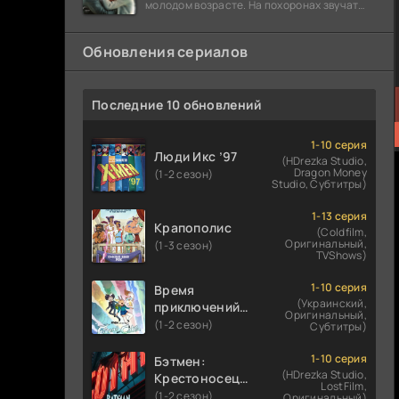
молодом возрасте. На похоронах звучат
разговоры о последствиях атомной бомбы.
Обновления сериалов
Последние 10 обновлений
1-10 серия
Люди Икс ’97
(HDrezka Studio,
Dragon Money
(1-2 сезон)
Studio, Субтитры)
1-13 серия
Крапополис
(Coldfilm,
Оригинальный,
(1-3 сезон)
TVShows)
1-10 серия
Время
(Украинский,
приключений:
Оригинальный,
Фионна и Кейк
(1-2 сезон)
Субтитры)
1-10 серия
Бэтмен:
(HDrezka Studio,
Крестоносец в
LostFilm,
плаще
(1-2 сезон)
Оригинальный)