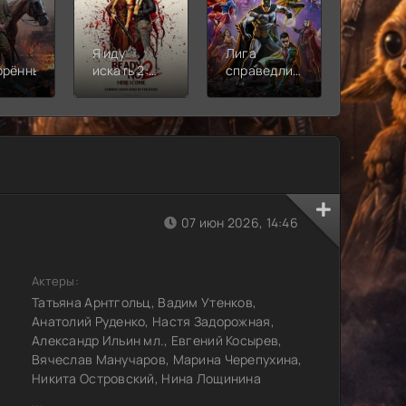
Я иду
Лига
Молодё
орённый
искать 2:
справедливости:
Новая
Вот и я
Кризис на
смена
бесконечных
землях.
Часть 2
07 июн 2026, 14:46
Актеры:
Татьяна Арнтгольц, Вадим Утенков,
Анатолий Руденко, Настя Задорожная,
Александр Ильин мл., Евгений Косырев,
Вячеслав Манучаров, Марина Черепухина,
Никита Островский, Нина Лощинина