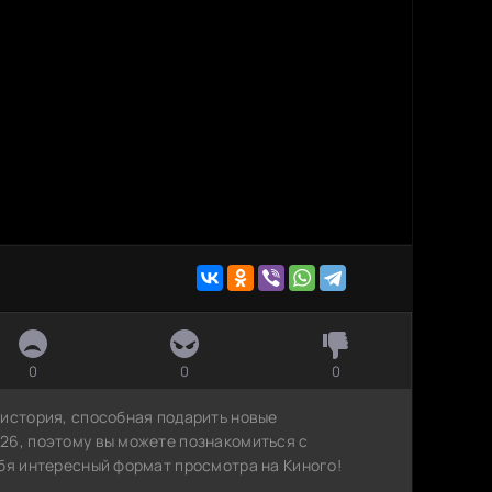
0
0
0
 история, способная подарить новые
26, поэтому вы можете познакомиться с
ебя интересный формат просмотра на Киного!