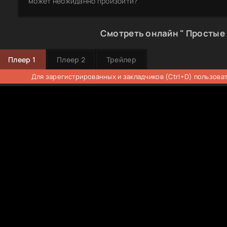
может неожиданно произойти?
Смотреть онлайн " Простые 
Плеер 1
Плеер 2
Трейлер
Для зарегистрированных и закладчиков (Ctrl+D) пользова