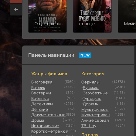
Твоё
Опустошение
сердце
Муми
будет
разбито
Панель навигации
Жанры фильмов
Категория
Биография
(1360)
Сериалы
(14572)
Боевик
(4749)
Русские
(4501)
Вестерны
(349)
Зарубежные
(14173)
Военные
(951)
Турецкие
(566)
Детективы
(2439)
Дорамы
(185)
Детские
(32)
Мультфильмы
(1624)
Документальные
(990)
Мультсериалы
(1259)
Драма
(14760)
Аниме сериал
(1245)
Исторические
(1251)
ТВ-Шоу
(624)
Короткометражки
(299)
По году