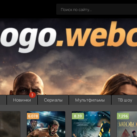
3
ы
Новинки
Сериалы
Мультфильмы
ТВ шоу
6.078
8.39
7.296