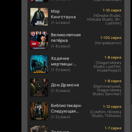
1-10 серия
Мэр
(HDrezka Studio,
Кингстауна
HDrezka Studio. 18+,
(1-4 сезон)
LostFilm)
Великолепная
1-100 серия
пятёрка
(Не требуется)
(1-8 сезон)
1-8 серия
Ходячие
(Dragon Money
мертвецы:
Studio, LostFilm,
Мертвый
(1-3 сезон)
ViruseProject)
город
1-8 серия
Дом Дракона
(Оригинальный,
Dragon Money
(1-3 сезон)
Studio, Syncmer)
Библиотекари:
1-12 серия
Следующая
(Coldfilm, HDrezka
Studio, TVShows)
глава
(1-2 сезон)
1-7 серия
Задание