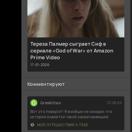
Тереза Палмер сыграет Сиф в
сериале «God of War» от Amazon
Prime Video
17-01-2026
Комментируют
G
GrimKitten
07.08.26
Вот это поворот! Я вообще не ожидал, что
история окажется такой захватывающей.
МОЁ ПУТЕШЕСТВИЕ К ТЕБЕ