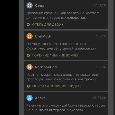
С
Севa
07.08.26
Довольно средненькая работа, не хватает
динамики и интересных поворотов.
ОТЕЛЬ ДЛЯ ДВОИХ
C
ChillMoth
07.08.26
Не могу сказать, что остался в восторге.
Сюжет местами запутанный, а персонажи
КОРЁ-КИДАНЬСКИЕ ВОЙНЫ
N
NoScopeGod
07.08.26
Честно говоря, показалось, что создатели
просто решили повторить старые трюки с
МОРСКАЯ ПОЛИЦИЯ: СИДНЕЙ
А
Алекс
06.08.26
Какая же это скукотища! Сюжет плоский, герои
не вызывают интереса, а диалоги