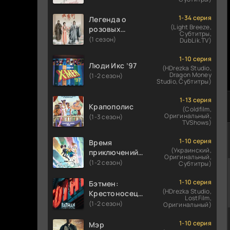
1-34 серия
Легенда о
(Light Breeze,
розовых
Субтитры,
облаках
(1 сезон)
DubLik.TV)
1-10 серия
Люди Икс ’97
(HDrezka Studio,
Dragon Money
(1-2 сезон)
Studio, Субтитры)
1-13 серия
Крапополис
(Coldfilm,
Оригинальный,
(1-3 сезон)
TVShows)
1-10 серия
Время
(Украинский,
приключений:
Оригинальный,
Фионна и Кейк
(1-2 сезон)
Субтитры)
1-10 серия
Бэтмен:
(HDrezka Studio,
Крестоносец в
LostFilm,
плаще
(1-2 сезон)
Оригинальный)
1-10 серия
Мэр