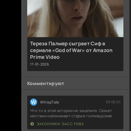
Тереза Палмер сыграет Сиф в
сериале «God of War» от Amazon
Prime Video
17-01-2026
Комментируют
W
WhispTale
09.08.26
Что-то в этой истории не зацепило. Сюжет
местами напоминает старые голливудские
ЗАКОННИКИ: БАСС РИВЗ