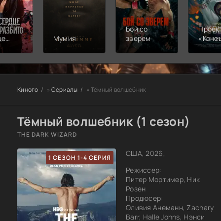
Бой со
Проек
це
Мумия
зверем
«Коне
света
ито
Киного
»
Сериалы
» Тёмный волшебник
Тёмный волшебник (1 сезон)
THE DARK WIZARD
США, 2026,
1 СЕЗОН 1-4 СЕРИЯ
Режиссер:
Питер Мортимер, Ник
Розен
Продюсер:
Оливия Анеманн, Zachary
Barr, Halle Johns, Нэнси