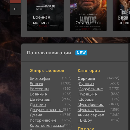
Военная
Твоё
машина
Опустошение
серд
будет
разб
Панель навигации
Жанры фильмов
Категория
Биография
(1363)
Сериалы
(14572)
Боевик
(4760)
Русские
(4501)
Вестерны
(350)
Зарубежные
(14173)
Военные
(953)
Турецкие
(566)
Детективы
(2444)
Дорамы
(185)
Детские
(32)
Мультфильмы
(1630)
Документальные
(994)
Мультсериалы
(1259)
Драма
(14786)
Аниме сериал
(1246)
Исторические
(1254)
ТВ-Шоу
(624)
Короткометражки
(299)
По году