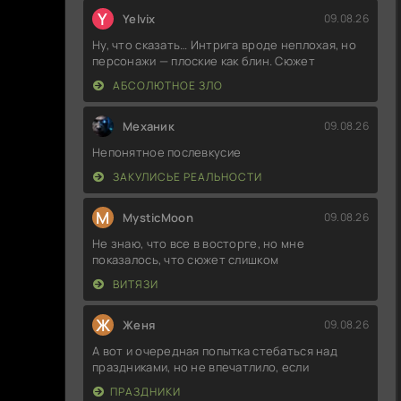
Y
Yelvix
09.08.26
Ну, что сказать… Интрига вроде неплохая, но
персонажи — плоские как блин. Сюжет
АБСОЛЮТНОЕ ЗЛО
Механик
09.08.26
Непонятное послевкусие
ЗАКУЛИСЬЕ РЕАЛЬНОСТИ
M
MysticMoon
09.08.26
Не знаю, что все в восторге, но мне
показалось, что сюжет слишком
ВИТЯЗИ
Ж
Женя
09.08.26
А вот и очередная попытка стебаться над
праздниками, но не впечатлило, если
ПРАЗДНИКИ