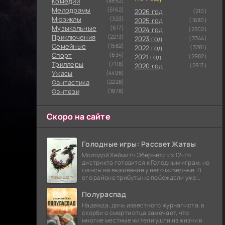
Комедии
(8892)
Мелодрамы
(5162)
2026 год
(210)
Мюзиклы
(323)
2025 год
(1680)
Музыкальные
(617)
2024 год
(2502)
Приключения
(2213)
2023 год
(3344)
Семейные
(1582)
2022 год
(3281)
Cпорт
(634)
2021 год
(2982)
Триллеры
(7118)
2020 год
(2917)
Ужасы
(4498)
Фантастика
(2228)
Фэнтези
(1878)
Скоро на сайте
Голодные игры: Рассвет Жатвы
Молодой Хеймитч Эбернети из 12-го
дистрикта готовится к Голодным играм, но
шансы на выживание у него мизерные. В
его районе трибуты не побеждали уже
сорок лет, и это создает атмосферу
безнадежности.
Полураспад
Надежда, дочь известного журналиста, в
скорби о смерти отца замечает, что
многие местные жители ушли из жизни в