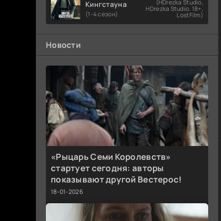
(HDrezka Studio,
Кингстауна
HDrezka Studio. 18+,
(1-4 сезон)
LostFilm)
Новости
«Рыцарь Семи Королевств»
стартует сегодня: авторы
показывают другой Вестерос!
18-01-2026