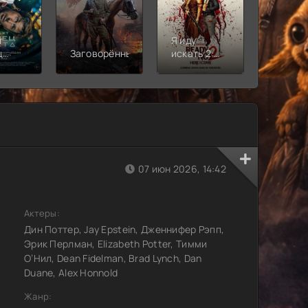
т
Я иду
Лига
ц
Заговорённый
искать 2:
справе
»
Вот и я
Кризис
бескон
землях
Часть 2
07 июн 2026, 14:42
Актеры:
Дин Поттер, Jay Epstein, Дженнифер Рэпп,
Эрик Перлман, Elizabeth Potter, Тимми
О’Нил, Dean Fidelman, Brad Lynch, Dan
Duane, Alex Honnold
Жанр: