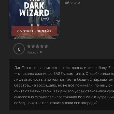
Абрахам
СМОТРЕТЬ ОНЛАЙН
0
0
Голосов:
Дин Поттер с ранних лет искал адреналин и свободу. Ег
— от скалолазания до BASE-джампинга. Он взбирался н
лишь опасность, а затем прыгает в бездну с парашютом,
бесстрашие восхищало, но не все понимали, почему он 
считают безумством. Каждый его успех становился урок
смелостью скрывалась постоянная борьба с внутренни
побед, но какие испытания ждали его впереди?