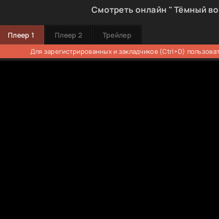
Смотреть онлайн " Тёмный во
Плеер 1
Плеер 2
Трейлер
Для зарегистрированных и закладчиков (Ctrl+D) пользова