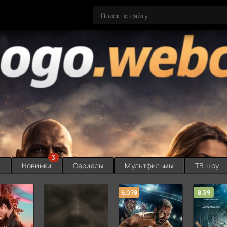
3
ы
Новинки
Сериалы
Мультфильмы
ТВ шоу
6.078
8.39