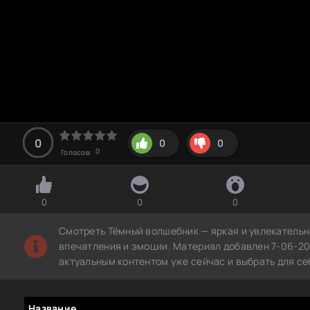
0
0
0
0
Голосов:
0
0
0
Смотреть Тёмный волшебник — яркая и увлекательн
впечатления и эмоции. Материал добавлен 7-06-20
актуальным контентом уже сейчас и выбрать для с
Название