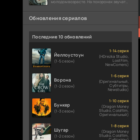
молодом возрасте. На похоронах звучат
разговоры о последствиях атомной бомбы.
Обновления сериалов
Последние 10 обновлений
1-14 серия
Йеллоустоун
(HDrezka Studio,
LostFilm,
(1-5 сезон)
NewComers)
1-6 серия
Ворона
(Оригинальный,
Субтитры,
(1-2 сезон)
Newstudio)
1-10 серия
Бункер
(Dragon Money
Studio, Coldfilm,
(1-3 сезон)
Оригинальный)
1-8 серия
Шугар
(Dragon Money
Studio, Coldfilm,
(1-2 сезон)
Субтитры)