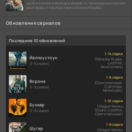
ушли из жизни в молодом возрасте. На похоронах звучат
разговоры о последствиях атомной бомбы.
Обновления сериалов
Последние 10 обновлений
1-14 серия
Йеллоустоун
(HDrezka Studio,
LostFilm,
(1-5 сезон)
NewComers)
1-6 серия
Ворона
(Оригинальный,
Субтитры,
(1-2 сезон)
Newstudio)
1-10 серия
Бункер
(Dragon Money
Studio, Coldfilm,
(1-3 сезон)
Оригинальный)
1-8 серия
Шугар
(Dragon Money