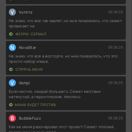
V
Vyntris
09.08.26
Не знаю, что все так хвалят, но мне показалось, что сюжет
провисает на
ФЕРРИ: СЕРИАЛ
N
NovaStar
09.08.26
Не знаю, что все в восторге, но мне показалось, что это
просто набор клише.
СПРЯЧЬ МЕНЯ
V
Vampi
09.08.26
Если честно, ожидал большего. Сюжет местами
натянутый, а герои плоские. Неплохо
МАМА БУДЕТ ПРОТИВ
B
BubbleFuzz
08.08.26
Как же меня разочаровал этот проект! Сюжет плоский,
персонажи не вызывают