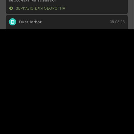
ЗЕРКАЛО ДЛЯ ОБОРОТНЯ
D
DustHarbor
08.08.26
Совсем не впечатлило. Сюжет плоский, персонажи
невыразительные, а диалоги
ТОРЕ