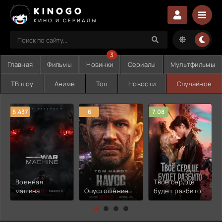
KINOGO
КИНО И СЕРИАЛЫ
3
Главная
Фильмы
Новинки
Сериалы
Мультфильмы
ТВ шоу
Аниме
Топ
Новости
Случайное
6.437
6
7.08
Военная
Твоё сердце
машина
Опустошение
будет разбито