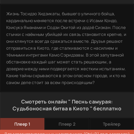
Жизнь Тосидзо Хидзикаты, бывшего уличного бойца,
кардинально меняется после встречи с Исами Кондо,
Кэисукэ Яманами и Содзи Окитой из додзё Сиэкан. После
стычки с наёмным убийцей их связь становится крепче, и
они клянутся всегда сражаться вместе. Друзья решают
отправиться в Киото, где сталкиваются с насилием и
тёмными интригами Камо Сэридзавы. В этой запутанной
обстановке каждый шаг может стать решающим, а
доверие между ними подвергается жестким испытаниям.
Какие тайны скрываются в этом опасном городе, и кто на
самом деле стоит за всем происходящим?
Смотреть онлайн " Песнь самурая:
Судьбоносная битва в Киото " бесплатно
Плеер 1
Плеер 2
Трейлер
Для зарегистрированных и закладчиков (Ctrl+D) пользователей