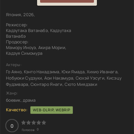
Япония, 2026,
Режиссер:
Кадзутака Ватанабэ, Кадзутака
Ватанабэ
Продюсер:
Мамору Иноуэ, Акира Мории,
Кадзуя Симомура
Актеры:
Го Аяно, Кэнто Накадзима, Юки Ямада, Хихио Иванага,
Нобуюки Судзуки, Аои Накамура, Сюхэй Уэсуги, Кисэцу
Фудзивара, Сюнтаро Янаги, Сюто Миядзаки
Жанр:
боевик, драма
Качество:
WEB-DLRIP, WEBRIP
0
0
Голосов: