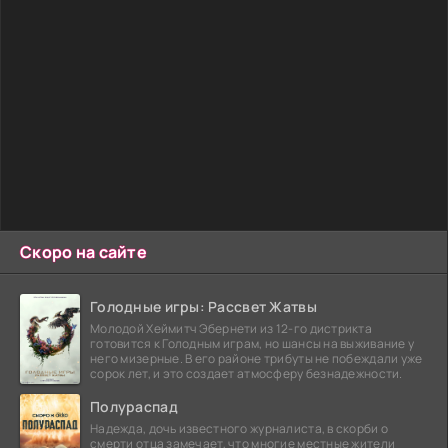
Скоро на сайте
Голодные игры: Рассвет Жатвы
Молодой Хеймитч Эбернети из 12-го дистрикта
готовится к Голодным играм, но шансы на выживание у
него мизерные. В его районе трибуты не побеждали уже
сорок лет, и это создает атмосферу безнадежности.
Полураспад
Надежда, дочь известного журналиста, в скорби о
смерти отца замечает, что многие местные жители