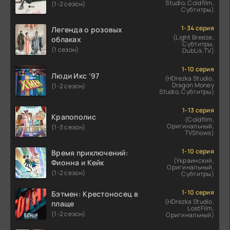
Studio, Coldfilm,
(1-2 сезон)
Субтитры)
1-34 серия
Легенда о розовых
(Light Breeze,
облаках
Субтитры,
(1 сезон)
DubLik.TV)
1-10 серия
Люди Икс ’97
(HDrezka Studio,
Dragon Money
(1-2 сезон)
Studio, Субтитры)
1-13 серия
Крапополис
(Coldfilm,
Оригинальный,
(1-3 сезон)
TVShows)
1-10 серия
Время приключений:
(Украинский,
Фионна и Кейк
Оригинальный,
(1-2 сезон)
Субтитры)
1-10 серия
Бэтмен: Крестоносец в
(HDrezka Studio,
плаще
LostFilm,
(1-2 сезон)
Оригинальный)