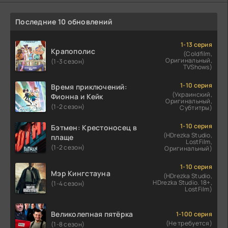
Последние 10 обновлений
1-13 серия
Крапополис
(Coldfilm,
Оригинальный,
(1-3 сезон)
TVShows)
1-10 серия
Время приключений:
(Украинский,
Фионна и Кейк
Оригинальный,
(1-2 сезон)
Субтитры)
1-10 серия
Бэтмен: Крестоносец в
(HDrezka Studio,
плаще
LostFilm,
(1-2 сезон)
Оригинальный)
1-10 серия
Мэр Кингстауна
(HDrezka Studio,
HDrezka Studio. 18+,
(1-4 сезон)
LostFilm)
Великолепная пятёрка
1-100 серия
(Не требуется)
(1-8 сезон)