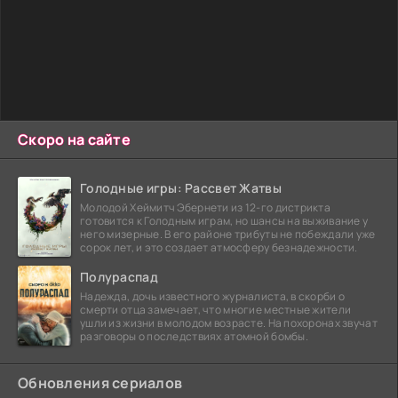
Скоро на сайте
Голодные игры: Рассвет Жатвы
Молодой Хеймитч Эбернети из 12-го дистрикта
готовится к Голодным играм, но шансы на выживание у
него мизерные. В его районе трибуты не побеждали уже
сорок лет, и это создает атмосферу безнадежности.
Полураспад
Надежда, дочь известного журналиста, в скорби о
смерти отца замечает, что многие местные жители
ушли из жизни в молодом возрасте. На похоронах звучат
разговоры о последствиях атомной бомбы.
Обновления сериалов