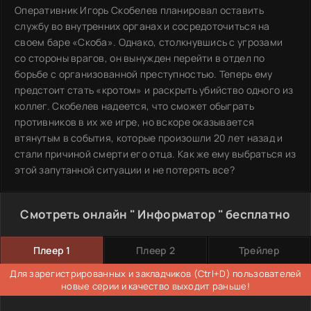
Оперативник Игорь Скобелев планировал оставить
службу во внутренних органах и сосредоточиться на
своем баре «Скоба». Однако, столкнувшись с угрозами
со стороны врагов, он вынужден перейти в отдел по
борьбе с организованной преступностью. Теперь ему
предстоит стать «кротом» и раскрыть убийство одного из
коллег. Скобелев надеется, что сможет обыграть
противников в их же игре, но вскоре оказывается
втянутым в события, которые произошли 20 лет назад и
стали причиной смерти его отца. Как же ему выбраться из
этой запутанной ситуации и не потерять все?
Смотреть онлайн " Информатор " бесплатно
Плеер 1
Плеер 2
Трейлер
Для зарегистрированных и закладчиков (Ctrl+D) пользователей
новые серии и качество выходит раньше!