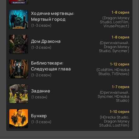
1-8 серия
Ходячие мертвецы:
(Dragon Money
Мертвый город
Studio, LostFilm,
(1-3 сезон)
ViruseProject)
1-8 серия
Дом Дракона
(Оригинальный,
Dragon Money
(1-3 сезон)
Studio, Syncmer)
Библиотекари:
1-12 серия
Следующая глава
(Coldfilm, HDrezka
Studio, TVShows)
(1-2 сезон)
1-7 серия
Задание
(Оригинальный,
Syncmer, HDrezka
(1 сезон)
Studio)
1-10 серия
Бункер
(HDrezka Studio,
Dragon Money
(1-3 сезон)
Studio, LostFilm)