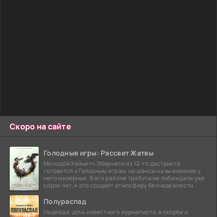
Скоро на сайте
Голодные игры: Рассвет Жатвы
Молодой Хеймитч Эбернети из 12-го дистрикта
готовится к Голодным играм, но шансы на выживание у
него мизерные. В его районе трибуты не побеждали уже
сорок лет, и это создает атмосферу безнадежности.
Полураспад
Надежда, дочь известного журналиста, в скорби о