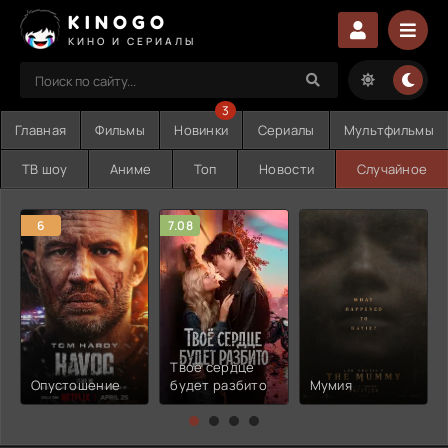
KINOGO
КИНО И СЕРИАЛЫ
3
Главная
Фильмы
Новинки
Сериалы
Мультфильмы
ТВ шоу
Аниме
Топ
Новости
Случайное
6
7.08
Твоё сердце
Опустошение
будет разбито
Мумия