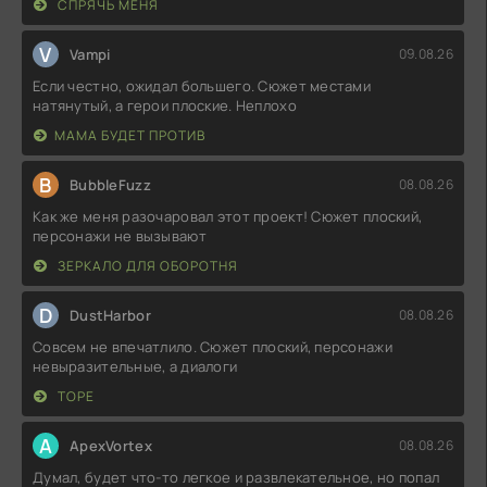
СПРЯЧЬ МЕНЯ
V
Vampi
09.08.26
Если честно, ожидал большего. Сюжет местами
натянутый, а герои плоские. Неплохо
МАМА БУДЕТ ПРОТИВ
B
BubbleFuzz
08.08.26
Как же меня разочаровал этот проект! Сюжет плоский,
персонажи не вызывают
ЗЕРКАЛО ДЛЯ ОБОРОТНЯ
D
DustHarbor
08.08.26
Совсем не впечатлило. Сюжет плоский, персонажи
невыразительные, а диалоги
ТОРЕ
A
ApexVortex
08.08.26
Думал, будет что-то легкое и развлекательное, но попал