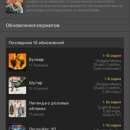
смерти отца замечает, что многие местные жители
ушли из жизни в молодом возрасте. На похоронах звучат
разговоры о последствиях атомной бомбы.
Обновления сериалов
Последние 10 обновлений
1-10 серия
Бункер
(Dragon Money
Studio, Coldfilm,
(1-3 сезон)
Оригинальный)
1-8 серия
Шугар
(Dragon Money
Studio, Coldfilm,
(1-2 сезон)
Субтитры)
1-34 серия
Легенда о розовых
(Light Breeze,
облаках
Субтитры,
(1 сезон)
DubLik.TV)
1-10 серия
Люди Икс ’97