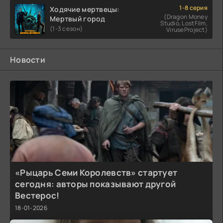
1-8 серия
Ходячие мертвецы:
(Dragon Money
Мертвый город
Studio, LostFilm,
(1-3 сезон)
ViruseProject)
Новости
«Рыцарь Семи Королевств» стартует
сегодня: авторы показывают другой
Вестерос!
18-01-2026