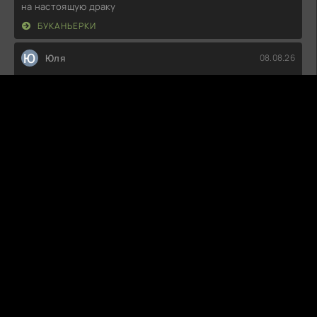
на настоящую драку
БУКАНЬЕРКИ
Ю
Юля
08.08.26
Как же я люблю эту историю! Каждый эпизод держит в
напряжении, а герои такие
МСТИТЕЛЬ