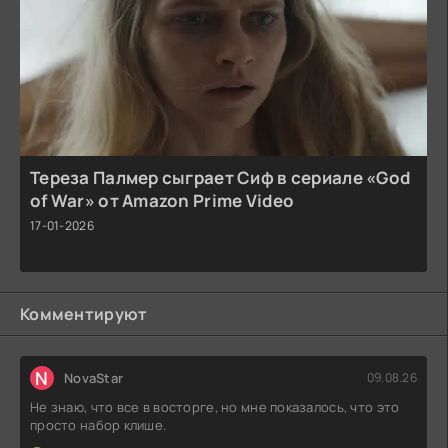
Тереза Палмер сыграет Сиф в сериале «God
of War» от Amazon Prime Video
17-01-2026
Комментируют
N
NovaStar
09.08.26
Не знаю, что все в восторге, но мне показалось, что это
просто набор клише.