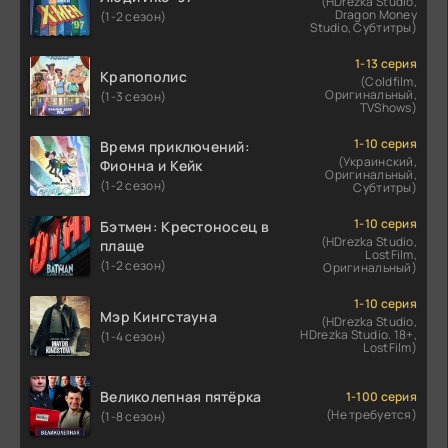
(HDrezka Studio,
Dragon Money
(1-2 сезон)
Studio, Субтитры)
1-13 серия
Крапополис
(Coldfilm,
Оригинальный,
(1-3 сезон)
TVShows)
1-10 серия
Время приключений:
(Украинский,
Фионна и Кейк
Оригинальный,
(1-2 сезон)
Субтитры)
1-10 серия
Бэтмен: Крестоносец в
(HDrezka Studio,
плаще
LostFilm,
(1-2 сезон)
Оригинальный)
1-10 серия
Мэр Кингстауна
(HDrezka Studio,
HDrezka Studio. 18+,
(1-4 сезон)
LostFilm)
Великолепная пятёрка
1-100 серия
(Не требуется)
(1-8 сезон)