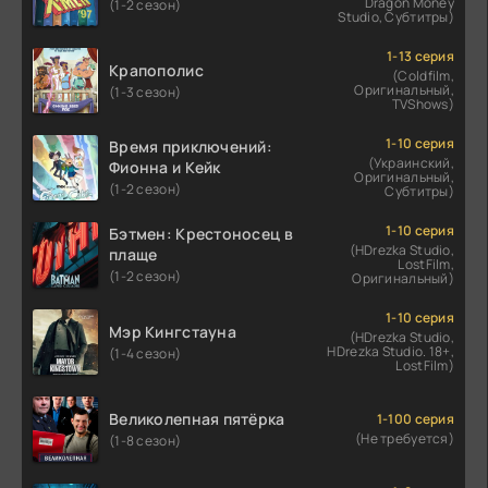
Dragon Money
(1-2 сезон)
Studio, Субтитры)
1-13 серия
Крапополис
(Coldfilm,
Оригинальный,
(1-3 сезон)
TVShows)
1-10 серия
Время приключений:
(Украинский,
Фионна и Кейк
Оригинальный,
(1-2 сезон)
Субтитры)
1-10 серия
Бэтмен: Крестоносец в
(HDrezka Studio,
плаще
LostFilm,
(1-2 сезон)
Оригинальный)
1-10 серия
Мэр Кингстауна
(HDrezka Studio,
HDrezka Studio. 18+,
(1-4 сезон)
LostFilm)
Великолепная пятёрка
1-100 серия
(Не требуется)
(1-8 сезон)