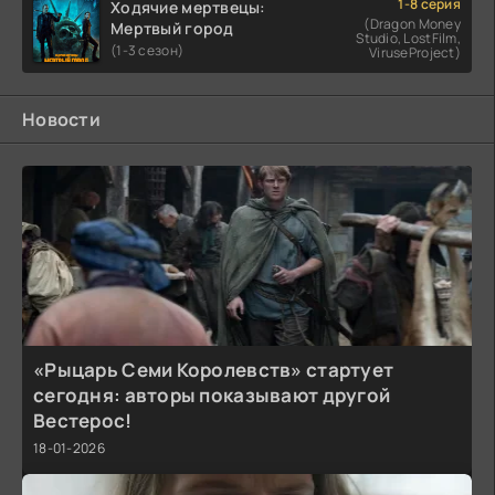
1-8 серия
Ходячие мертвецы:
(Dragon Money
Мертвый город
Studio, LostFilm,
(1-3 сезон)
ViruseProject)
Новости
«Рыцарь Семи Королевств» стартует
сегодня: авторы показывают другой
Вестерос!
18-01-2026