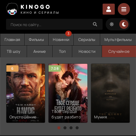
KINOGO
КИНО И СЕРИАЛЫ
3
Главная
Фильмы
Новинки
Сериалы
Мультфильмы
ТВ шоу
Аниме
Топ
Новости
Случайное
6
7.08
Твоё сердце
Опустошение
будет разбито
Мумия