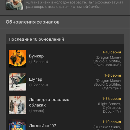
ушли из жизни в молодом возрасте. На похоронах звучат
разговоры о последствиях атомной бомбы.
Обновления сериалов
Последние 10 обновлений
1-10 серия
Бункер
(Dragon Money
Studio, Coldfilm,
(1-3 сезон)
Оригинальный)
1-8 серия
Шугар
(Dragon Money
Studio, Coldfilm,
(1-2 сезон)
Субтитры)
1-34 серия
Легенда о розовых
(Light Breeze,
облаках
Субтитры,
(1 сезон)
DubLik.TV)
1-10 серия
Люди Икс ’97
(HDrezka Studio,