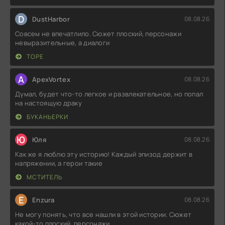
D
DustHarbor
08.08.26
Совсем не впечатлило. Сюжет плоский, персонажи
невыразительные, а диалоги
ТОРЕ
A
ApexVortex
08.08.26
Думал, будет что-то легкое и развлекательное, но попал
на настоящую драку
БУКАНЬЕРКИ
Ю
Юля
08.08.26
Как же я люблю эту историю! Каждый эпизод держит в
напряжении, а герои такие
МСТИТЕЛЬ
E
Enzura
08.08.26
Не могу понять, что все нашли в этой истории. Сюжет
какой-то плоский, персонажи