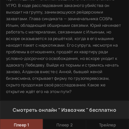
УГРО. В ходе расследования заказного убийства он
выходит на группу, занимающуюся рейдерскими
захватами. Глава синдиката — замначальника СОБРа
Ильин, обладающий обширными связями. Юрий начинает
работать с материалами, связанными с Ильиным, но
вскоре оказывается за решёткой, когда в его машине
находят пакет с наркотиками. Его супруга, несмотря на
проблемы в отношениях, продаёт их квартиру ради
условно-досрочного освобождения, но вскоре уходит к
адвокату Лебедеву. Выйдя из тюрьмы и стремясь начать
заново, Алданов вместе с Анной, бывшей женой
бизнесмена, открывает фирму по грузоперевозкам,
скрыто продолжая своё расследование. Какое же
открытие ждёт его на этом пути?
Смотреть онлайн " Извозчик " бесплатно
Плеер 1
Плеер 2
Трейлер