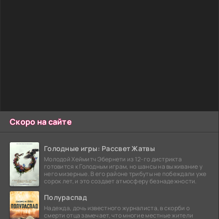
Скоро на сайте
Голодные игры: Рассвет Жатвы
Молодой Хеймитч Эбернети из 12-го дистрикта
готовится к Голодным играм, но шансы на выживание у
него мизерные. В его районе трибуты не побеждали уже
сорок лет, и это создает атмосферу безнадежности.
Полураспад
Надежда, дочь известного журналиста, в скорби о
смерти отца замечает, что многие местные жители