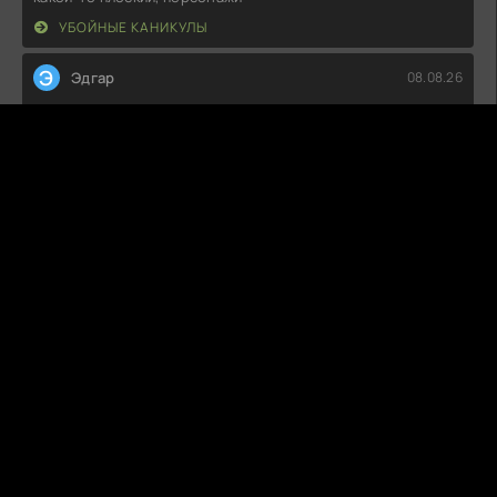
УБОЙНЫЕ КАНИКУЛЫ
Э
Эдгар
08.08.26
Что-то у меня не сложилось с этой историей. Поначалу
казалось, что будет
ВОЛШЕБНЫЙ УЧАСТОК