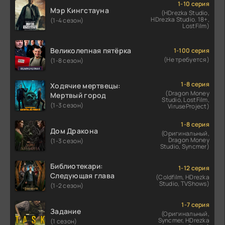
1-10 серия
Мэр Кингстауна
(HDrezka Studio,
HDrezka Studio. 18+,
(1-4 сезон)
LostFilm)
Великолепная пятёрка
1-100 серия
(Не требуется)
(1-8 сезон)
1-8 серия
Ходячие мертвецы:
(Dragon Money
Мертвый город
Studio, LostFilm,
(1-3 сезон)
ViruseProject)
1-8 серия
Дом Дракона
(Оригинальный,
Dragon Money
(1-3 сезон)
Studio, Syncmer)
Библиотекари:
1-12 серия
Следующая глава
(Coldfilm, HDrezka
Studio, TVShows)
(1-2 сезон)
1-7 серия
Задание
(Оригинальный,
Syncmer, HDrezka
(1 сезон)