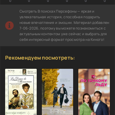
0
0
0
0
0
0
Смотреть В поисках Персефоны — яркая и
увлекательная история, способная подарить
новые впечатления и эмоции. Материал добавлен
7-06-2026, поэтому вы можете познакомиться с
актуальным контентом уже сейчас и выбрать для
себя интересный формат просмотра на Киного!
Рекомендуем посмотреть: