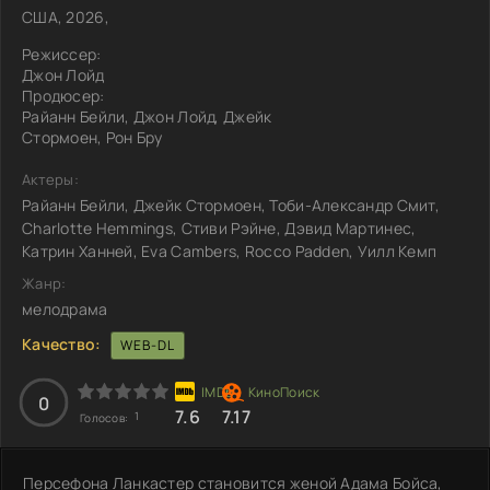
США, 2026,
Режиссер:
Джон Лойд
Продюсер:
Райанн Бейли, Джон Лойд, Джейк
Стормоен, Рон Бру
Актеры:
Райанн Бейли, Джейк Стормоен, Тоби-Александр Смит,
Charlotte Hemmings, Стиви Рэйне, Дэвид Мартинес,
Катрин Ханней, Eva Cambers, Rocco Padden, Уилл Кемп
Жанр:
мелодрама
Качество:
WEB-DL
0
7.6
7.17
1
Голосов:
Персефона Ланкастер становится женой Адама Бойса,