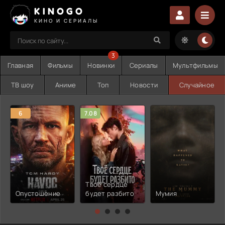
KINOGO
КИНО И СЕРИАЛЫ
3
Главная
Фильмы
Новинки
Сериалы
Мультфильмы
ТВ шоу
Аниме
Топ
Новости
Случайное
6
7.08
Твоё сердце
Опустошение
будет разбито
Мумия