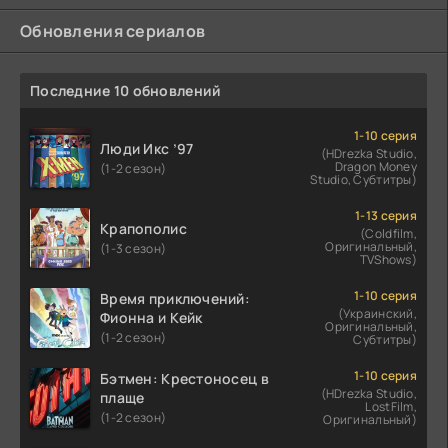
Обновления сериалов
Последние 10 обновлений
1-10 серия
Люди Икс ’97
(HDrezka Studio,
Dragon Money
(1-2 сезон)
Studio, Субтитры)
1-13 серия
Крапополис
(Coldfilm,
Оригинальный,
(1-3 сезон)
TVShows)
1-10 серия
Время приключений:
(Украинский,
Фионна и Кейк
Оригинальный,
(1-2 сезон)
Субтитры)
1-10 серия
Бэтмен: Крестоносец в
(HDrezka Studio,
плаще
LostFilm,
(1-2 сезон)
Оригинальный)