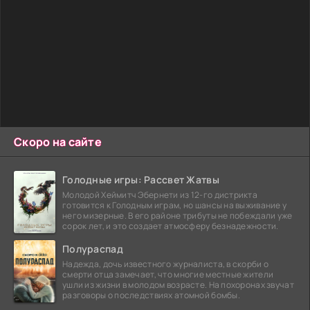
Скоро на сайте
Голодные игры: Рассвет Жатвы
Молодой Хеймитч Эбернети из 12-го дистрикта
готовится к Голодным играм, но шансы на выживание у
него мизерные. В его районе трибуты не побеждали уже
сорок лет, и это создает атмосферу безнадежности.
Полураспад
Надежда, дочь известного журналиста, в скорби о
смерти отца замечает, что многие местные жители
ушли из жизни в молодом возрасте. На похоронах звучат
разговоры о последствиях атомной бомбы.