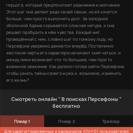
герцога, который предпочитает уединение и молчание.
Этот шаг она делает ради своей семьи, но ей хочется
больше, чем просто выполнять долг. За холодной
оболочкой Адама скрывается сложная натура, и она
решает пробудить в нём чувства. Каждый миг,
проведённый с ним, словно шаг по тонкому льду, но
Персефона уверенно движется вперёд. Постепенно
жестокие черты его характера начинают смягчаться, и
между ними возникает что-то большее, чем просто
взаимное уважение. Как далеко готова зайти Персефона,
чтобы узнать тайны своего мужа и, возможно, изменить
его жизнь?
Смотреть онлайн " В поисках Персефоны "
бесплатно
Плеер 1
Плеер 2
Трейлер
Для зарегистрированных и закладчиков (Ctrl+D) пользователей