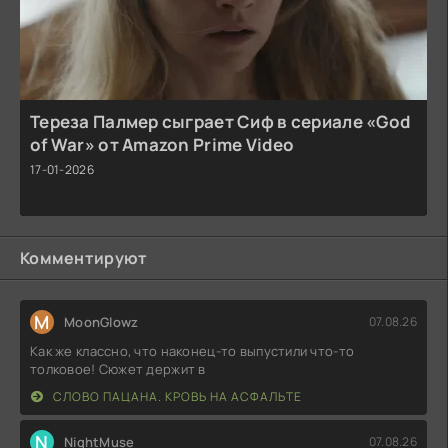
Тереза Палмер сыграет Сиф в сериале «God
of War» от Amazon Prime Video
17-01-2026
Комментируют
M
MoonGlowz
07.08.26
Как же классно, что наконец-то выпустили что-то
толковое! Сюжет держит в
СЛОВО ПАЦАНА. КРОВЬ НА АСФАЛЬТЕ
N
NightMuse
07.08.26