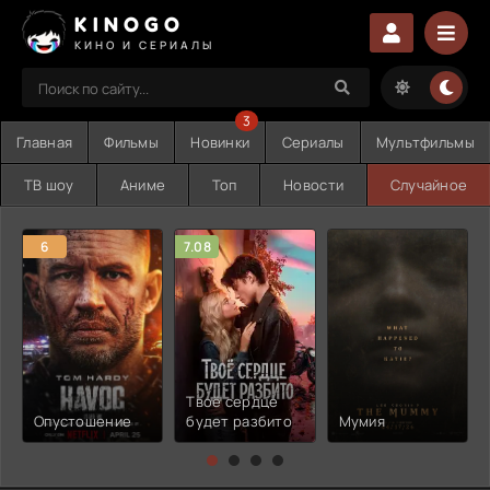
KINOGO
КИНО И СЕРИАЛЫ
3
Главная
Фильмы
Новинки
Сериалы
Мультфильмы
ТВ шоу
Аниме
Топ
Новости
Случайное
6
7.08
Твоё сердце
Опустошение
будет разбито
Мумия