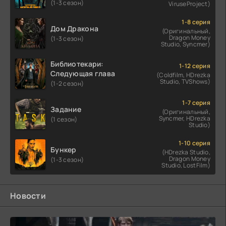
(1-3 сезон)
ViruseProject)
1-8 серия
Дом Дракона
(Оригинальный,
Dragon Money
(1-3 сезон)
Studio, Syncmer)
Библиотекари:
1-12 серия
Следующая глава
(Coldfilm, HDrezka
Studio, TVShows)
(1-2 сезон)
1-7 серия
Задание
(Оригинальный,
Syncmer, HDrezka
(1 сезон)
Studio)
1-10 серия
Бункер
(HDrezka Studio,
Dragon Money
(1-3 сезон)
Studio, LostFilm)
Новости