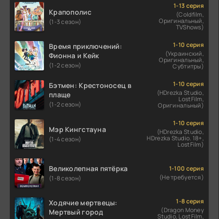
1-13 серия
Крапополис
(Coldfilm,
Оригинальный,
(1-3 сезон)
TVShows)
1-10 серия
Время приключений:
(Украинский,
Фионна и Кейк
Оригинальный,
(1-2 сезон)
Субтитры)
1-10 серия
Бэтмен: Крестоносец в
(HDrezka Studio,
плаще
LostFilm,
(1-2 сезон)
Оригинальный)
1-10 серия
Мэр Кингстауна
(HDrezka Studio,
HDrezka Studio. 18+,
(1-4 сезон)
LostFilm)
Великолепная пятёрка
1-100 серия
(Не требуется)
(1-8 сезон)
1-8 серия
Ходячие мертвецы:
(Dragon Money
Мертвый город
Studio, LostFilm,