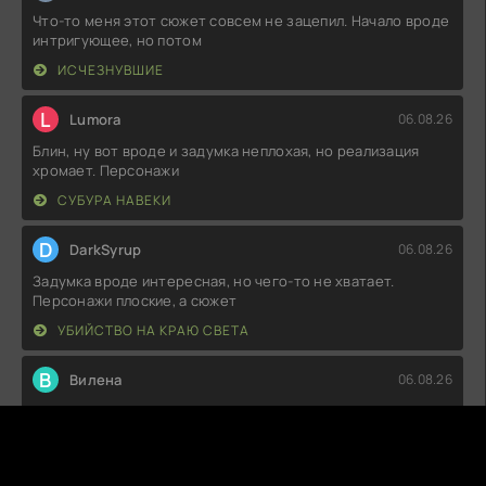
Что-то меня этот сюжет совсем не зацепил. Начало вроде
интригующее, но потом
ИСЧЕЗНУВШИЕ
L
Lumora
06.08.26
Блин, ну вот вроде и задумка неплохая, но реализация
хромает. Персонажи
СУБУРА НАВЕКИ
D
DarkSyrup
06.08.26
Задумка вроде интересная, но чего-то не хватает.
Персонажи плоские, а сюжет
УБИЙСТВО НА КРАЮ СВЕТА
В
Вилена
06.08.26
Не могу сказать, что я в восторге. Сюжет, конечно,
интересный, но много
1286