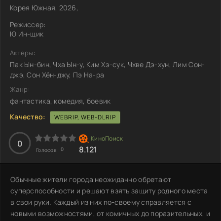
Корея Южная, 2026,
Режиссер:
Ю Ин-щик
Актеры:
Пак Ын-бин, Чха Ын-у, Ким Хэ-сук, Чхве Дэ-хун, Лим Сон-
джэ, Сон Хён-джу, Пэ На-ра
Жанр:
фантастика, комедия, боевик
Качество:
WEBRIP, WEB-DLRIP
0
8.121
0
Голосов:
Обычные жители города неожиданно обретают
суперспособности и решают взять защиту родного места
в свои руки. Каждый из них по-своему справляется с
новыми возможностями, от комичных до поразительных, и