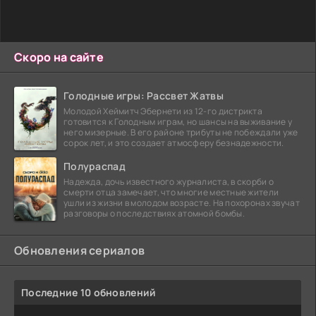
Скоро на сайте
Голодные игры: Рассвет Жатвы
Молодой Хеймитч Эбернети из 12-го дистрикта
готовится к Голодным играм, но шансы на выживание у
него мизерные. В его районе трибуты не побеждали уже
сорок лет, и это создает атмосферу безнадежности.
Полураспад
Надежда, дочь известного журналиста, в скорби о
смерти отца замечает, что многие местные жители
ушли из жизни в молодом возрасте. На похоронах звучат
разговоры о последствиях атомной бомбы.
Обновления сериалов
Последние 10 обновлений