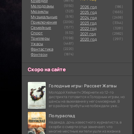
Комедии
(8874)
Мелодрамы
(5150)
2026 год
(186)
Мюзиклы
(323)
2025 год
(1665)
Музыкальные
(616)
2024 год
(2498)
Приключения
(2206)
2023 год
(3344)
Семейные
(1577)
2022 год
(3281)
Cпорт
(632)
2021 год
(2982)
Триллеры
(7098)
2020 год
(2917)
Ужасы
(4487)
Фантастика
(2220)
Фэнтези
(1874)
Скоро на сайте
Голодные игры: Рассвет Жатвы
Молодой Хеймитч Эбернети из 12-го
дистрикта готовится к Голодным играм, но
шансы на выживание у него мизерные. В
его районе трибуты не побеждали уже
сорок лет, и это создает атмосферу
безнадежности.
Полураспад
Надежда, дочь известного журналиста, в
скорби о смерти отца замечает, что
многие местные жители ушли из жизни в