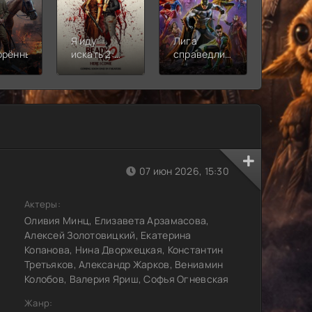
Я иду
Лига
Молодё
орённый
искать 2:
справедливости:
Новая
Вот и я
Кризис на
смена
бесконечных
землях.
Часть 2
07 июн 2026, 15:30
Актеры:
Оливия Минц, Елизавета Арзамасова,
Алексей Золотовицкий, Екатерина
Копанова, Нина Дворжецкая, Константин
Третьяков, Александр Жарков, Вениамин
Колобов, Валерия Яриш, Софья Огневская
Жанр: