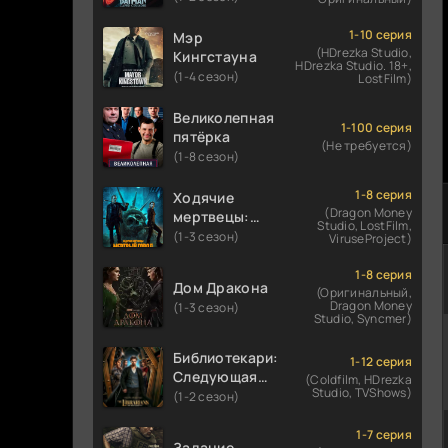
1-10 серия
Мэр
(HDrezka Studio,
Кингстауна
HDrezka Studio. 18+,
(1-4 сезон)
LostFilm)
Великолепная
1-100 серия
пятёрка
(Не требуется)
(1-8 сезон)
1-8 серия
Ходячие
(Dragon Money
мертвецы:
Studio, LostFilm,
Мертвый
(1-3 сезон)
ViruseProject)
город
1-8 серия
Дом Дракона
(Оригинальный,
Dragon Money
(1-3 сезон)
Studio, Syncmer)
Библиотекари:
1-12 серия
Следующая
(Coldfilm, HDrezka
Studio, TVShows)
глава
(1-2 сезон)
1-7 серия
Задание