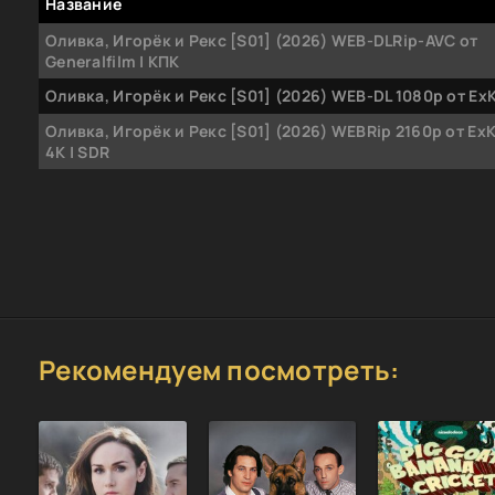
Название
Оливка, Игорёк и Рекс [S01] (2026) WEB-DLRip-AVC от
Generalfilm | КПК
Оливка, Игорёк и Рекс [S01] (2026) WEB-DL 1080p от Ex
Оливка, Игорёк и Рекс [S01] (2026) WEBRip 2160p от ExK
4K | SDR
Рекомендуем посмотреть: