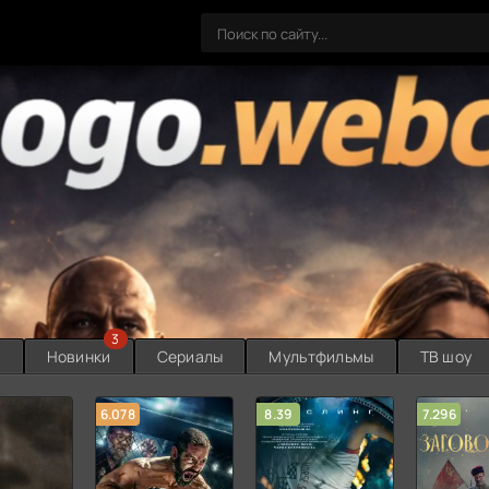
3
ы
Новинки
Сериалы
Мультфильмы
ТВ шоу
6.078
8.39
7.296