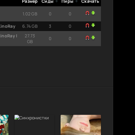
Размер
Сиды
Пиры
Скачать
1.02 GB
0
0
KinoRay
6.74 GB
3
0
inoRay |
27.73
0
0
GB