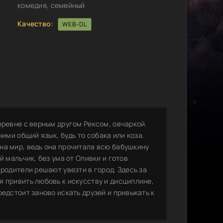
комедия, семейный
Качество:
WEB-DL
еревне с верным другом Рексом, овчаркой.
ими общий язык, будь то собака или коза.
на мир, ведь она прочитала всю бабушкину
й мальчик, без ума от Оливки и готов
родители решают увезти в город. Здесь за
 привить любовь к искусству и дисциплине,
едстоит заново искать друзей и привыкать к