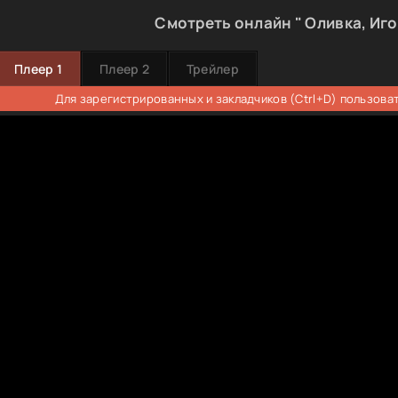
Смотреть онлайн " Оливка, Иго
Плеер 1
Плеер 2
Трейлер
Для зарегистрированных и закладчиков (Ctrl+D) пользова