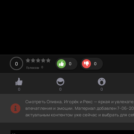
0
0
0
0
Голосов:
0
0
0
Смотреть Оливка, Игорёк и Рекс — яркая и увлекат
впечатления и эмоции. Материал добавлен 7-06-20
актуальным контентом уже сейчас и выбрать для с