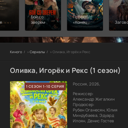
Бой со
Проект
я
зверем
«Конец
Загов
света»
Киного
»
Сериалы
» Оливка, Игорёк и Рекс
Оливка, Игорёк и Рекс (1 сезон)
Россия, 2026,
1 СЕЗОН 1-10 СЕРИЯ
Режиссер:
Александр Жигалкин
Продюсер:
Рубен Оганесян, Юлия
Миндубаева, Эдуард
Илоян, Денис Гостев