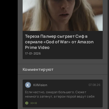
Тереза Палмер сыграет Сиф в
сериале «God of War» от Amazon
Prime Video
17-01-2026
Комментируют
K
KillVision
07.08.26
Если честно, ожидал большего. Сюжет
немного затянут, а герои порой ведут себя
Н+Н