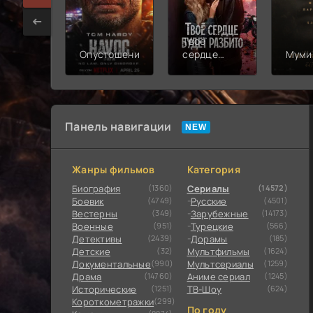
Твоё
Опустошение
сердце
Муми
будет
разбито
Панель навигации
Жанры фильмов
Категория
Биография
(1360)
Сериалы
(14572)
Боевик
(4749)
Русские
(4501)
Вестерны
(349)
Зарубежные
(14173)
Военные
(951)
Турецкие
(566)
Детективы
(2439)
Дорамы
(185)
Детские
(32)
Мультфильмы
(1624)
Документальные
(990)
Мультсериалы
(1259)
Драма
(14760)
Аниме сериал
(1245)
Исторические
(1251)
ТВ-Шоу
(624)
Короткометражки
(299)
По году