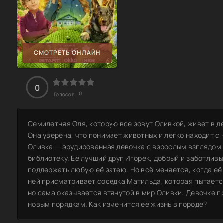
СМОТРЕТЬ ОНЛАЙН
0
0
Голосов:
Семилетняя Оля, которую все зовут Оливкой, живет в д
Она уверена, что понимает животных и легко находит с н
Оливка — эрудированная девочка с взрослым взглядом 
библиотеку. Её лучший друг Игорек, добрый и заботливы
поддержать любую её затею. Но всё меняется, когда её 
ней присматривает соседка Матильда, которая пытается
но сама оказывается втянутой в мир Оливки. Девочке пр
новым порядкам. Как изменится её жизнь в городе?