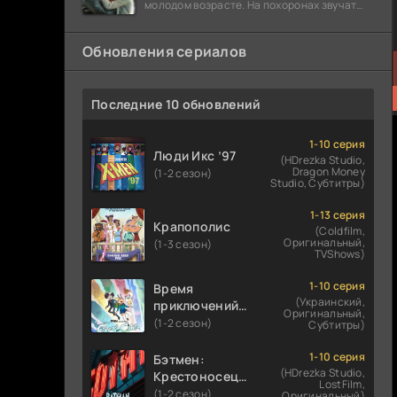
молодом возрасте. На похоронах звучат
разговоры о последствиях атомной бомбы.
Обновления сериалов
Последние 10 обновлений
1-10 серия
Люди Икс ’97
(HDrezka Studio,
Dragon Money
(1-2 сезон)
Studio, Субтитры)
1-13 серия
Крапополис
(Coldfilm,
Оригинальный,
(1-3 сезон)
TVShows)
1-10 серия
Время
(Украинский,
приключений:
Оригинальный,
Фионна и Кейк
(1-2 сезон)
Субтитры)
1-10 серия
Бэтмен:
(HDrezka Studio,
Крестоносец в
LostFilm,
плаще
(1-2 сезон)
Оригинальный)