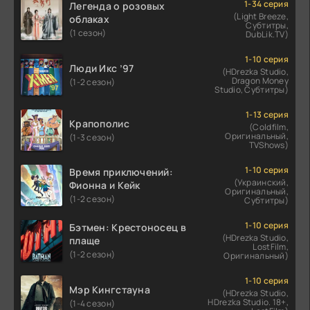
1-34 серия
Легенда о розовых
(Light Breeze,
облаках
Субтитры,
(1 сезон)
DubLik.TV)
1-10 серия
Люди Икс ’97
(HDrezka Studio,
Dragon Money
(1-2 сезон)
Studio, Субтитры)
1-13 серия
Крапополис
(Coldfilm,
Оригинальный,
(1-3 сезон)
TVShows)
1-10 серия
Время приключений:
(Украинский,
Фионна и Кейк
Оригинальный,
(1-2 сезон)
Субтитры)
1-10 серия
Бэтмен: Крестоносец в
(HDrezka Studio,
плаще
LostFilm,
(1-2 сезон)
Оригинальный)
1-10 серия
Мэр Кингстауна
(HDrezka Studio,
HDrezka Studio. 18+,
(1-4 сезон)