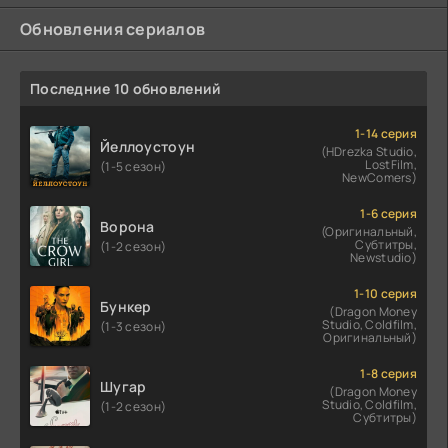
Обновления сериалов
Последние 10 обновлений
1-14 серия
Йеллоустоун
(HDrezka Studio,
LostFilm,
(1-5 сезон)
NewComers)
1-6 серия
Ворона
(Оригинальный,
Субтитры,
(1-2 сезон)
Newstudio)
1-10 серия
Бункер
(Dragon Money
Studio, Coldfilm,
(1-3 сезон)
Оригинальный)
1-8 серия
Шугар
(Dragon Money
Studio, Coldfilm,
(1-2 сезон)
Субтитры)