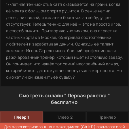
17-летняя теннисистка Катя оказывается на грани, когда
её мечта о большом спорте рушится. В семье нет ни
денег, ни связей, и желание бороться за её будущее
отсутствует. Теперь теннис для неё — это не просто игра,
а способ выжить. Притворяясь новичком, она играет на
частных кортах в Москве, обыгрывая состоятельных
любителей и зарабатывая деньги. Однажды её талант
замечает Игорь Стрельников, бывший профессионал и
разочарованный тренер, который ищет настоящую звезду.
Он понимает, что нашёл тот самый неогранённый алмаз,
который может дать ему шанс вернуться в мир спорта. Но
сможет ли он изменить её судьбу?
Смотреть онлайн " Первая ракетка "
бесплатно
Плеер 1
Плеер 2
Трейлер
Для зарегистрированных и закладчиков (Ctrl+D) пользователей