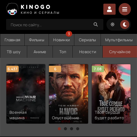
KINOGO
КИНО И СЕРИАЛЫ
3
Главная
Фильмы
Новинки
Сериалы
Мультфильмы
ТВ шоу
Аниме
Топ
Новости
Случайное
6.437
6
7.08
Военная
Твоё сердце
машина
Опустошение
будет разбито