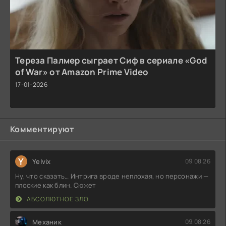
Тереза Палмер сыграет Сиф в сериале «God
of War» от Amazon Prime Video
17-01-2026
Комментируют
Y
Yelvix
09.08.26
Ну, что сказать… Интрига вроде неплохая, но персонажи —
плоские как блин. Сюжет
АБСОЛЮТНОЕ ЗЛО
Механик
09.08.26