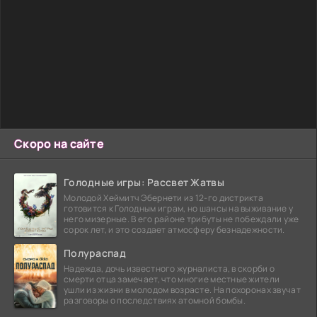
Скоро на сайте
Голодные игры: Рассвет Жатвы
Молодой Хеймитч Эбернети из 12-го дистрикта
готовится к Голодным играм, но шансы на выживание у
него мизерные. В его районе трибуты не побеждали уже
сорок лет, и это создает атмосферу безнадежности.
Полураспад
Надежда, дочь известного журналиста, в скорби о
смерти отца замечает, что многие местные жители
ушли из жизни в молодом возрасте. На похоронах звучат
разговоры о последствиях атомной бомбы.