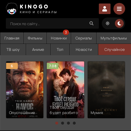
KINOGO
КИНО И СЕРИАЛЫ
3
Главная
Фильмы
Новинки
Сериалы
Мультфильмы
ТВ шоу
Аниме
Топ
Новости
Случайное
6
7.08
Твоё сердце
Опустошение
будет разбито
Мумия