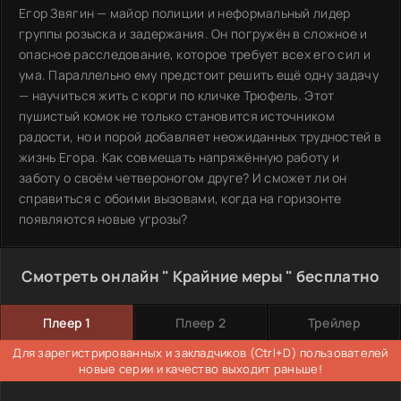
Егор Звягин — майор полиции и неформальный лидер
группы розыска и задержания. Он погружён в сложное и
опасное расследование, которое требует всех его сил и
ума. Параллельно ему предстоит решить ещё одну задачу
— научиться жить с корги по кличке Трюфель. Этот
пушистый комок не только становится источником
радости, но и порой добавляет неожиданных трудностей в
жизнь Егора. Как совмещать напряжённую работу и
заботу о своём четвероногом друге? И сможет ли он
справиться с обоими вызовами, когда на горизонте
появляются новые угрозы?
Смотреть онлайн " Крайние меры " бесплатно
Плеер 1
Плеер 2
Трейлер
Для зарегистрированных и закладчиков (Ctrl+D) пользователей
новые серии и качество выходит раньше!