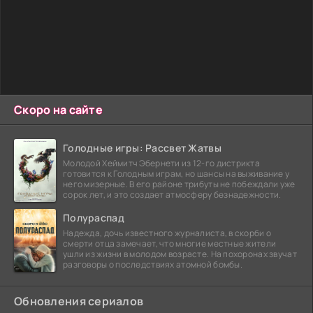
Скоро на сайте
Голодные игры: Рассвет Жатвы
Молодой Хеймитч Эбернети из 12-го дистрикта
готовится к Голодным играм, но шансы на выживание у
него мизерные. В его районе трибуты не побеждали уже
сорок лет, и это создает атмосферу безнадежности.
Полураспад
Надежда, дочь известного журналиста, в скорби о
смерти отца замечает, что многие местные жители
ушли из жизни в молодом возрасте. На похоронах звучат
разговоры о последствиях атомной бомбы.
Обновления сериалов