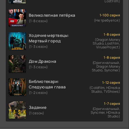
LostFilm)
Великолепная пятёрка
1-100 серия
(Не требуется)
(1-8 сезон)
1-8 серия
Ходячие мертвецы:
(Dragon Money
Мертвый город
Studio, LostFilm,
(1-3 сезон)
ViruseProject)
1-8 серия
Дом Дракона
(Оригинальный,
Dragon Money
(1-3 сезон)
Studio, Syncmer)
Библиотекари:
1-12 серия
Следующая глава
(Coldfilm, HDrezka
Studio, TVShows)
(1-2 сезон)
1-7 серия
Задание
(Оригинальный,
Syncmer, HDrezka
(1 сезон)
Studio)