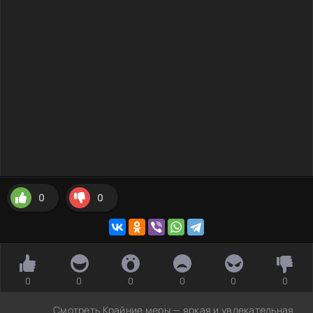
0
0
0
0
0
0
0
0
Смотреть Крайние меры — яркая и увлекательная