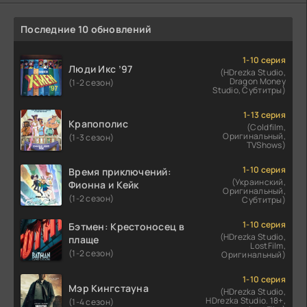
Последние 10 обновлений
1-10 серия
Люди Икс ’97
(HDrezka Studio,
Dragon Money
(1-2 сезон)
Studio, Субтитры)
1-13 серия
Крапополис
(Coldfilm,
Оригинальный,
(1-3 сезон)
TVShows)
1-10 серия
Время приключений:
(Украинский,
Фионна и Кейк
Оригинальный,
(1-2 сезон)
Субтитры)
1-10 серия
Бэтмен: Крестоносец в
(HDrezka Studio,
плаще
LostFilm,
(1-2 сезон)
Оригинальный)
1-10 серия
Мэр Кингстауна
(HDrezka Studio,
HDrezka Studio. 18+,
(1-4 сезон)