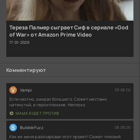
Тереза Палмер сыграет Сиф в сериале «God
of War» от Amazon Prime Video
17-01-2026
Комментируют
V
Vampi
09.08.26
Если честно, ожидал большего. Сюжет местами
натянутый, а герои плоские. Неплохо
МАМА БУДЕТ ПРОТИВ
B
BubbleFuzz
08.08.26
Как же меня разочаровал этот проект! Сюжет плоский,