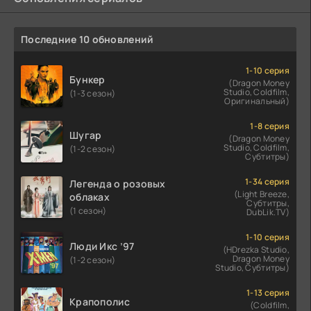
Последние 10 обновлений
1-10 серия
Бункер
(Dragon Money
Studio, Coldfilm,
(1-3 сезон)
Оригинальный)
1-8 серия
Шугар
(Dragon Money
Studio, Coldfilm,
(1-2 сезон)
Субтитры)
1-34 серия
Легенда о розовых
(Light Breeze,
облаках
Субтитры,
(1 сезон)
DubLik.TV)
1-10 серия
Люди Икс ’97
(HDrezka Studio,
Dragon Money
(1-2 сезон)
Studio, Субтитры)
1-13 серия
Крапополис
(Coldfilm,