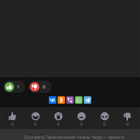
1
0
0
0
0
0
0
0
Смотреть Приключения Чжань Чжао — яркая и