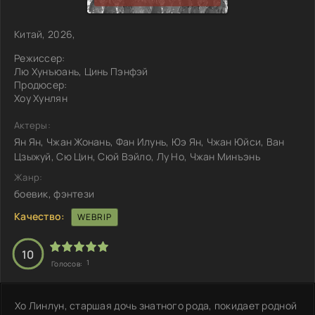
Китай, 2026,
Режиссер:
Лю Хунъюань, Цинь Пэнфэй
Продюсер:
Хоу Хунлян
Актеры:
Ян Ян, Чжан Жонань, Фан Илунь, Юэ Ян, Чжан Юйси, Ван
Цзыжуй, Сю Цин, Сюй Вэйло, Лу Но, Чжан Минъэнь
Жанр:
боевик, фэнтези
Качество:
WEBRIP
10
1
Голосов:
Хо Линлун, старшая дочь знатного рода, покидает родной