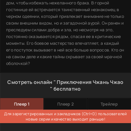
дом, чтобы избежать нежеланного брака. В горной
гостинице ей встречается таинственный незнакомец в
черном одеянии, который привлекает внимание не только
своим внешним видом, но и загадочной аурой. Он ранен и
преследуем силами добра и зла, но несмотря на это,
постоянно оказывается рядом, спасая ее в критические
моменты. Его боевое мастерство впечатляет, а каждый
его поступок вызывает в ней все больше вопросов. Кто он
на самом деле и какие тайны скрывает за своей мрачной
оболочкой?
Смотреть онлайн " Приключения Чжань Чжао
" бесплатно
Плеер 1
Плеер 2
Трейлер
Для зарегистрированных и закладчиков (Ctrl+D) пользователей
новые серии и качество выходит раньше!