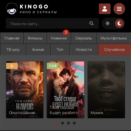
KINOGO
КИНО И СЕРИАЛЫ
3
Главная
Фильмы
Новинки
Сериалы
Мультфильмы
ТВ шоу
Аниме
Топ
Новости
Случайное
6
7.08
Твоё сердце
Опустошение
будет разбито
Мумия