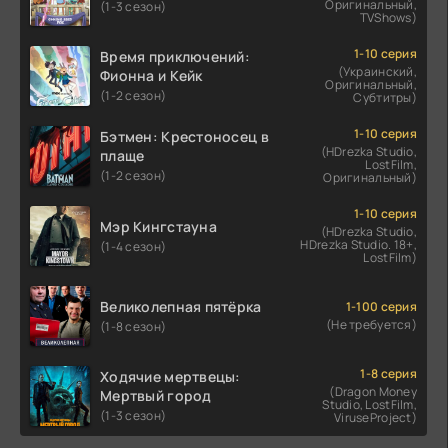
Оригинальный,
(1-3 сезон)
TVShows)
1-10 серия
Время приключений:
(Украинский,
Фионна и Кейк
Оригинальный,
(1-2 сезон)
Субтитры)
1-10 серия
Бэтмен: Крестоносец в
(HDrezka Studio,
плаще
LostFilm,
(1-2 сезон)
Оригинальный)
1-10 серия
Мэр Кингстауна
(HDrezka Studio,
HDrezka Studio. 18+,
(1-4 сезон)
LostFilm)
Великолепная пятёрка
1-100 серия
(Не требуется)
(1-8 сезон)
1-8 серия
Ходячие мертвецы:
(Dragon Money
Мертвый город
Studio, LostFilm,
(1-3 сезон)
ViruseProject)