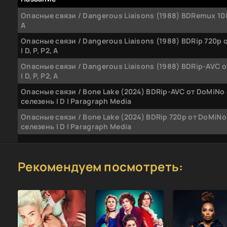
Опасные связи / Dangerous Liaisons (1988) BDRemux 108
A
Опасные связи / Dangerous Liaisons (1988) BDRip 720p о
| D, P, P2, A
Опасные связи / Dangerous Liaisons (1988) BDRip-AVC о
| D, P, P2, A
Опасные связи / Bone Lake (2024) BDRip-AVC от DoMiNo
селезень | D | Paragraph Media
Опасные связи / Bone Lake (2024) BDRip 720p от DoMiNo
селезень | D | Paragraph Media
Опасные связи / Bone Lake (2024) HDRip | D | Paragraph 
Рекомендуем посмотреть:
Опасные связи / Bone Lake (2024) BDRip-AVC от New-Team
Paragraph Media
Опасные связи / Bone Lake (2024) BDRip 1080p от MegaPee
Paragraph Media
Опасные связи / Bone Lake (2024) BDRip 720p от MegaPeer