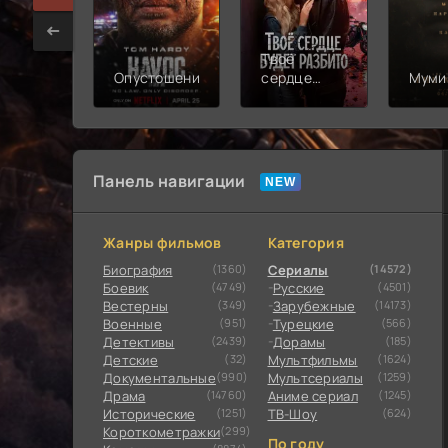
Твоё
Опустошение
сердце
Муми
будет
разбито
Панель навигации
Жанры фильмов
Категория
Биография
(1360)
Сериалы
(14572)
Боевик
(4749)
Русские
(4501)
Вестерны
(349)
Зарубежные
(14173)
Военные
(951)
Турецкие
(566)
Детективы
(2439)
Дорамы
(185)
Детские
(32)
Мультфильмы
(1624)
Документальные
(990)
Мультсериалы
(1259)
Драма
(14760)
Аниме сериал
(1245)
Исторические
(1251)
ТВ-Шоу
(624)
Короткометражки
(299)
По году