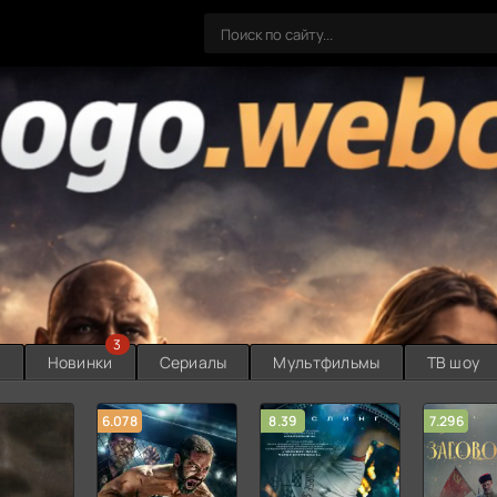
3
ы
Новинки
Сериалы
Мультфильмы
ТВ шоу
6.078
8.39
7.296