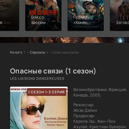
Бой со
Проект
я
зверем
«Конец
Загов
света»
Киного
»
Сериалы
» Опасные связи
Опасные связи (1 сезон)
LES LIAISONS DANGEREUSES
Великобритания, Франция,
1 СЕЗОН 1-3 СЕРИЯ
Канада, 2003,
Режиссер:
Жозе Дайан
Продюсер:
Карола Эш, Жан-Люк
Азулай, Кристиан Буверон,