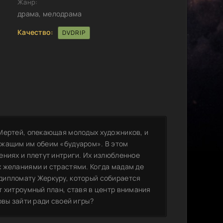
Жанр:
драма, мелодрама
Качество:
DVDRIP
Мертей, опекающая молодых художников, и
ужащим им обеим «будуаром». В этом
ениях и плетут интриги. Их излюбленное
 желаниями и страстями. Когда мадам де
дипломату Жеркуру, который собирается
т хитроумный план, ставя в центр внимания
овы зайти ради своей игры?