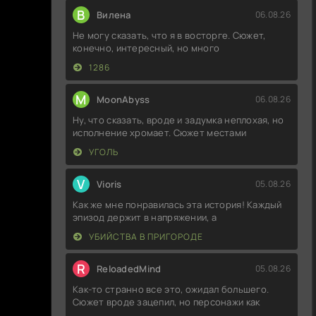
В
Вилена
06.08.26
Не могу сказать, что я в восторге. Сюжет,
конечно, интересный, но много
1286
M
MoonAbyss
06.08.26
Ну, что сказать, вроде и задумка неплохая, но
исполнение хромает. Сюжет местами
УГОЛЬ
V
Vioris
05.08.26
Как же мне понравилась эта история! Каждый
эпизод держит в напряжении, а
УБИЙСТВА В ПРИГОРОДЕ
R
ReloadedMind
05.08.26
Как-то странно все это, ожидал большего.
Сюжет вроде зацепил, но персонажи как