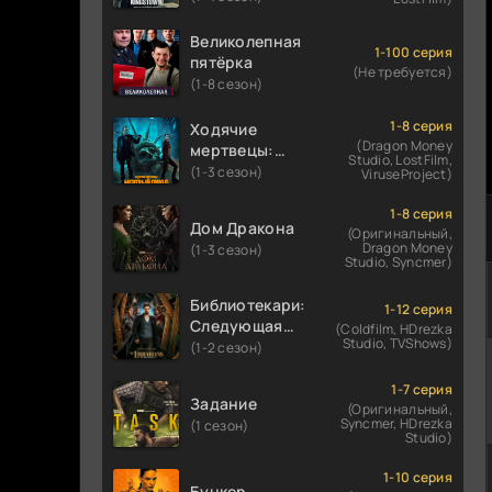
Великолепная
1-100 серия
пятёрка
(Не требуется)
(1-8 сезон)
1-8 серия
Ходячие
(Dragon Money
мертвецы:
Studio, LostFilm,
Мертвый
(1-3 сезон)
ViruseProject)
город
1-8 серия
Дом Дракона
(Оригинальный,
Dragon Money
(1-3 сезон)
Studio, Syncmer)
Библиотекари:
1-12 серия
Следующая
(Coldfilm, HDrezka
Studio, TVShows)
глава
(1-2 сезон)
1-7 серия
Задание
(Оригинальный,
Syncmer, HDrezka
(1 сезон)
Studio)
1-10 серия
Бункер