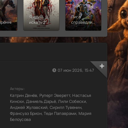
Я иду
Лига
Молодё
орённый
искать 2:
справедливости:
Новая
Вот и я
Кризис на
смена
бесконечных
землях.
Часть 2
07 июн 2026, 15:47
Актеры:
Катрин Денёв, Руперт Эверетт, Настасья
Кински, Даниель Дарьё, Лили Собески,
Анджей Жулавский, Сирилл Тувенин,
Франсуаз Брион, Теди Папаврами, Мария
Белоусова