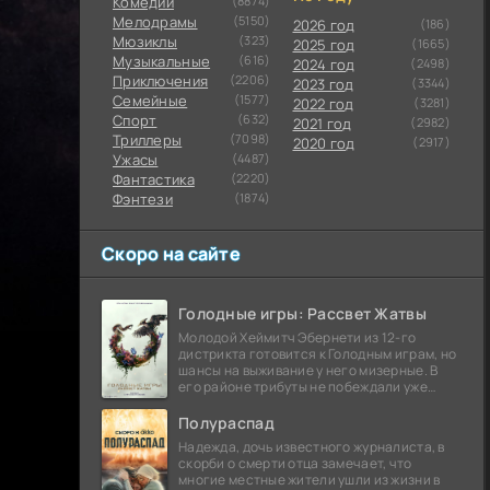
Комедии
(8874)
Мелодрамы
(5150)
2026 год
(186)
Мюзиклы
(323)
2025 год
(1665)
Музыкальные
(616)
2024 год
(2498)
Приключения
(2206)
2023 год
(3344)
Семейные
(1577)
2022 год
(3281)
Cпорт
(632)
2021 год
(2982)
Триллеры
(7098)
2020 год
(2917)
Ужасы
(4487)
Фантастика
(2220)
Фэнтези
(1874)
Скоро на сайте
Голодные игры: Рассвет Жатвы
Молодой Хеймитч Эбернети из 12-го
дистрикта готовится к Голодным играм, но
шансы на выживание у него мизерные. В
его районе трибуты не побеждали уже
сорок лет, и это создает атмосферу
безнадежности.
Полураспад
Надежда, дочь известного журналиста, в
скорби о смерти отца замечает, что
многие местные жители ушли из жизни в