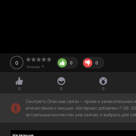
0
0
0
0
Голосов:
0
0
0
Смотреть Опасные связи — яркая и увлекательная 
впечатления и эмоции. Материал добавлен 7-06-20
актуальным контентом уже сейчас и выбрать для с
Название