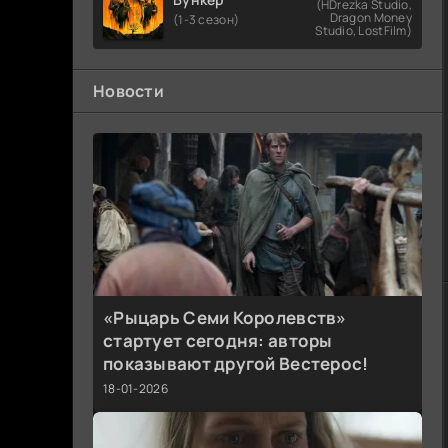
(HDrezka Studio,
Dragon Money
(1-3 сезон)
Studio, LostFilm)
Новости
«Рыцарь Семи Королевств»
стартует сегодня: авторы
показывают другой Вестерос!
18-01-2026