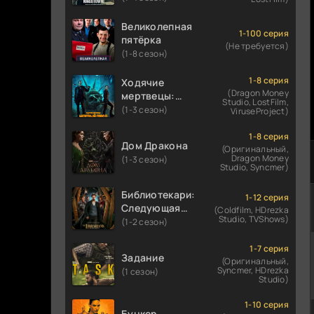
Великолепная
1-100 серия
пятёрка
(Не требуется)
(1-8 сезон)
1-8 серия
Ходячие
(Dragon Money
мертвецы:
Studio, LostFilm,
Мертвый
(1-3 сезон)
ViruseProject)
город
1-8 серия
Дом Дракона
(Оригинальный,
Dragon Money
(1-3 сезон)
Studio, Syncmer)
Библиотекари:
1-12 серия
Следующая
(Coldfilm, HDrezka
Studio, TVShows)
глава
(1-2 сезон)
1-7 серия
Задание
(Оригинальный,
Syncmer, HDrezka
(1 сезон)
Studio)
1-10 серия
Бункер