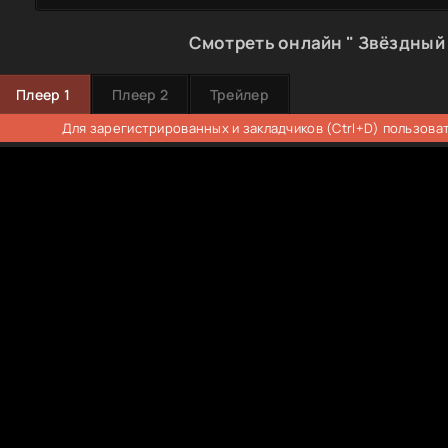
Смотреть онлайн " Звёздный 
Плеер 1
Плеер 2
Трейлер
Для зарегистрированных и закладчиков (Ctrl+D) пользова