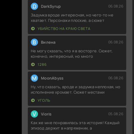
D
DarkSyrup
06.08.26
Задумка вроде интересная, но чего-то не
хватает. Персонажи плоские, а сюжет
УБИЙСТВО НА КРАЮ СВЕТА
В
Вилена
06.08.26
Не могу сказать, что я в восторге. Сюжет,
конечно, интересный, но много
1286
M
MoonAbyss
06.08.26
Ну, что сказать, вроде и задумка неплохая, но
исполнение хромает. Сюжет местами
УГОЛЬ
V
Vioris
05.08.26
Как же мне понравилась эта история! Каждый
эпизод держит в напряжении, а