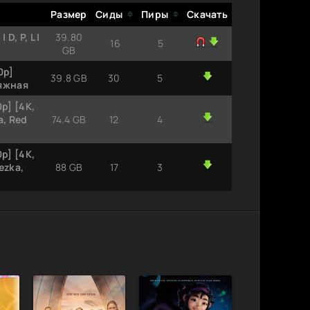
Размер
Сиды
Пиры
Скачать
D, P, L |
39.80
16
5
GB
0p]
39.8 GB
30
5
ляжная
p] [4K,
a, Red
74.4 GB
12
4
p] [4K,
ezka,
88 GB
17
3