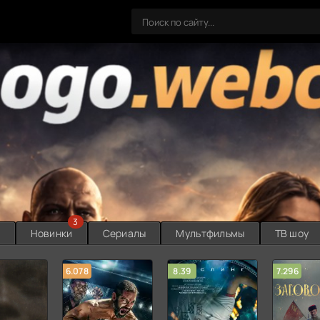
3
ы
Новинки
Сериалы
Мультфильмы
ТВ шоу
6.078
8.39
7.296