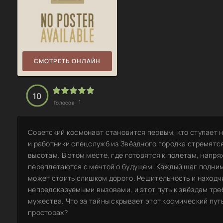
СМОТРЕТЬ ОНЛАЙН
10
1
Голосов:
Советский космонавт становится первым, кто ступает н
и работники спецслужб из Звёздного городка стремятс
высотам. В этом месте, где готовятся к полетам, напр
переплетаются с мечтой о будущем. Каждый шаг подним
может стоить слишком дорого. Решительность и находч
непредсказуемыми вызовами, и этот путь к звёздам треб
мужества. Что за тайны скрывает этот космический путь
просторах?