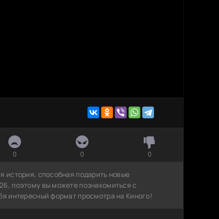
0
0
0
ая история, способная подарить новые
26, поэтому вы можете познакомиться с
ебя интересный формат просмотра на Киного!