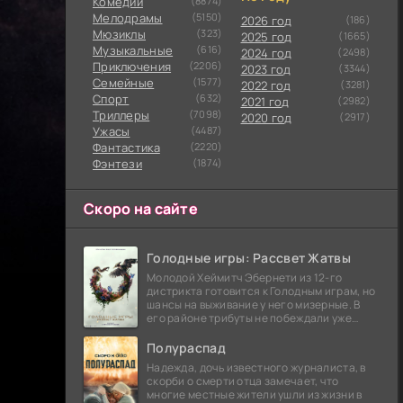
Комедии
(8874)
Мелодрамы
(5150)
2026 год
(186)
Мюзиклы
(323)
2025 год
(1665)
Музыкальные
(616)
2024 год
(2498)
Приключения
(2206)
2023 год
(3344)
Семейные
(1577)
2022 год
(3281)
Cпорт
(632)
2021 год
(2982)
Триллеры
(7098)
2020 год
(2917)
Ужасы
(4487)
Фантастика
(2220)
Фэнтези
(1874)
Скоро на сайте
Голодные игры: Рассвет Жатвы
Молодой Хеймитч Эбернети из 12-го
дистрикта готовится к Голодным играм, но
шансы на выживание у него мизерные. В
его районе трибуты не побеждали уже
сорок лет, и это создает атмосферу
безнадежности.
Полураспад
Надежда, дочь известного журналиста, в
скорби о смерти отца замечает, что
многие местные жители ушли из жизни в