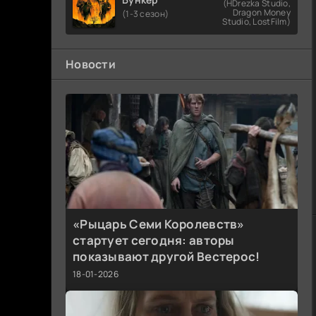
(HDrezka Studio,
Dragon Money
(1-3 сезон)
Studio, LostFilm)
Новости
«Рыцарь Семи Королевств»
стартует сегодня: авторы
показывают другой Вестерос!
18-01-2026