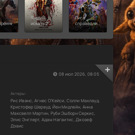
Я иду
Лига
Молодё
орённый
искать 2:
справедливости:
Новая
Вот и я
Кризис на
смена
бесконечных
землях.
Часть 2
08 июл 2026, 08:05
Актеры:
Рис Иванс, Агнес О’Кейси, Солли Маклауд,
Кристофер Шервуд, Йен Мидлейн, Анна
Максвелл Мартин, Руби Эшборн Серкис,
Элис Энглерт, Адам Нагаитис, Джозеф
Дэвис