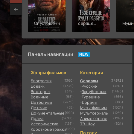
Твоё
Опустошение
сердце
Муми
будет
разбито
Панель навигации
Жанры фильмов
Категория
Биография
(1360)
Сериалы
(14572)
Боевик
(4749)
Русские
(4501)
Вестерны
(349)
Зарубежные
(14173)
Военные
(951)
Турецкие
(566)
Детективы
(2439)
Дорамы
(185)
Детские
(32)
Мультфильмы
(1624)
Документальные
(990)
Мультсериалы
(1259)
Драма
(14760)
Аниме сериал
(1245)
Исторические
(1251)
ТВ-Шоу
(624)
Короткометражки
(299)
По году