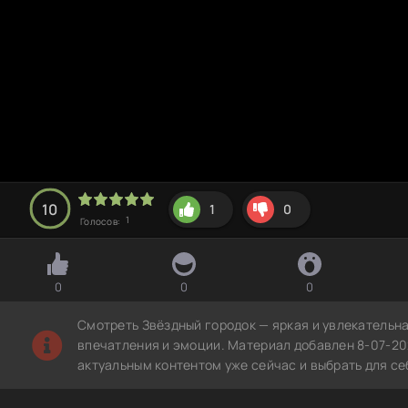
10
1
0
1
Голосов:
0
0
0
Смотреть Звёздный городок — яркая и увлекательн
впечатления и эмоции. Материал добавлен 8-07-20
актуальным контентом уже сейчас и выбрать для с