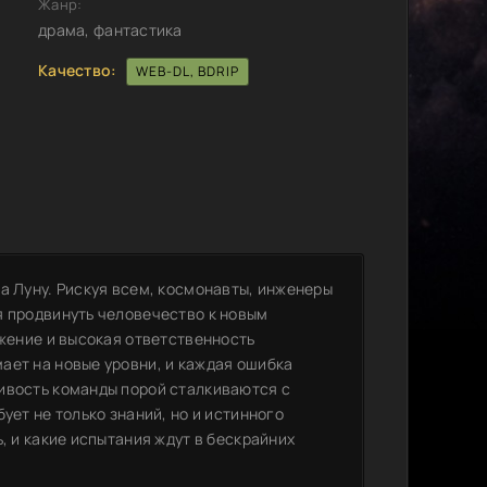
Жанр:
драма, фантастика
Качество:
WEB-DL, BDRIP
а Луну. Рискуя всем, космонавты, инженеры
я продвинуть человечество к новым
яжение и высокая ответственность
ает на новые уровни, и каждая ошибка
ивость команды порой сталкиваются с
ует не только знаний, но и истинного
, и какие испытания ждут в бескрайних