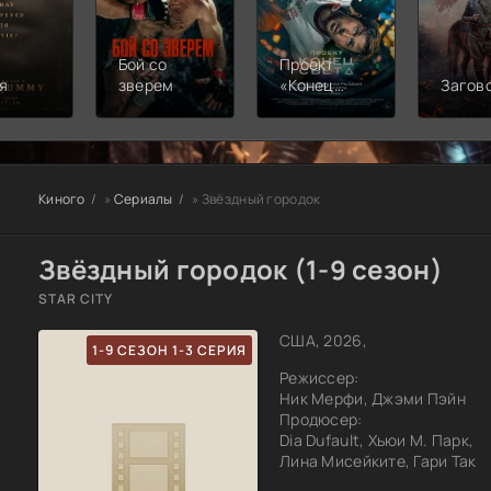
Бой со
Проект
я
зверем
«Конец
Загов
света»
Киного
»
Сериалы
» Звёздный городок
Звёздный городок (1-9 сезон)
STAR CITY
США, 2026,
1-9 СЕЗОН 1-3 СЕРИЯ
Режиссер:
Ник Мерфи, Джэми Пэйн
Продюсер:
Dia Dufault, Хьюи М. Парк,
Лина Мисейките, Гари Так