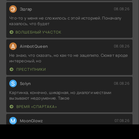
Э
Эдгар
08.08.26
Что-то у меня не сложилось с этой историей. Поначалу
казалось, что будет
ВОЛШЕБНЫЙ УЧАСТОК
A
AimbotQueen
08.08.26
Не знаю, что сказать, но как-то не зацепило. Сюжет вроде
интересный, но
ПРЕСТУПНИКИ
S
Solyn
08.08.26
Картинка, конечно, шикарная, но диалоги местами
вызывают недоумение. Такое
ВРЕМЯ «СПАРТАКА»
M
MoonGlowz
07.08.26
Как же классно, что наконец-то выпустили что-то
толковое! Сюжет держит в