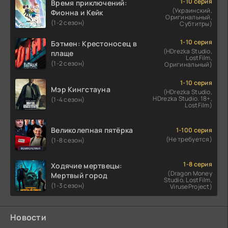
1-10 серия
Время приключений:
(Украинский,
Фионна и Кейк
Оригинальный,
(1-2 сезон)
Субтитры)
1-10 серия
Бэтмен: Крестоносец в
(HDrezka Studio,
плаще
LostFilm,
(1-2 сезон)
Оригинальный)
1-10 серия
Мэр Кингстауна
(HDrezka Studio,
HDrezka Studio. 18+,
(1-4 сезон)
LostFilm)
Великолепная пятёрка
1-100 серия
(Не требуется)
(1-8 сезон)
1-8 серия
Ходячие мертвецы:
(Dragon Money
Мертвый город
Studio, LostFilm,
(1-3 сезон)
ViruseProject)
Новости