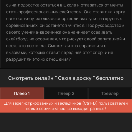
сына-подростка остаться в школе и отказаться от мечты
стать профессиональным скейтером. Она ставит на карту
свою карьеру, заключая спор: если выступит на крупных
соревнованиях, он останется учиться. Под руководством
своего ученика-двоечника она начинает осваивать
скейтборд, не осознавая, что рискует своей репутацией и
всем, что достигла. Сможет ли она справиться с
вызовами, которые ставит перед ней этот спор, и не
разрушит ли это их отношения?
Смотреть онлайн " Своя в доску " бесплатно
Плеер 1
Плеер 2
Трейлер
Для зарегистрированных и закладчиков (Ctrl+D) пользователей
новые серии и качество выходит раньше!