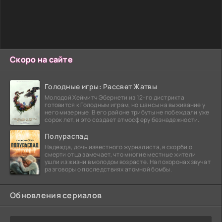
Скоро на сайте
Голодные игры: Рассвет Жатвы
Молодой Хеймитч Эбернети из 12-го дистрикта
готовится к Голодным играм, но шансы на выживание у
него мизерные. В его районе трибуты не побеждали уже
сорок лет, и это создает атмосферу безнадежности.
Полураспад
Надежда, дочь известного журналиста, в скорби о
смерти отца замечает, что многие местные жители
ушли из жизни в молодом возрасте. На похоронах звучат
разговоры о последствиях атомной бомбы.
Обновления сериалов