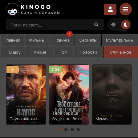
KINOGO
КИНО И СЕРИАЛЫ
3
Главная
Фильмы
Новинки
Сериалы
Мультфильмы
ТВ шоу
Аниме
Топ
Новости
Случайное
6
7.08
Твоё сердце
Опустошение
будет разбито
Мумия