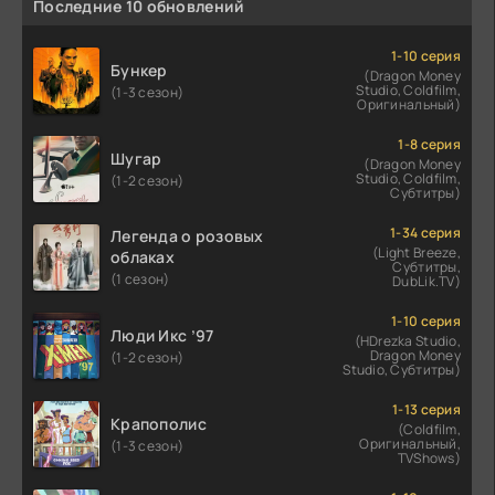
Последние 10 обновлений
1-10 серия
Бункер
(Dragon Money
Studio, Coldfilm,
(1-3 сезон)
Оригинальный)
1-8 серия
Шугар
(Dragon Money
Studio, Coldfilm,
(1-2 сезон)
Субтитры)
1-34 серия
Легенда о розовых
(Light Breeze,
облаках
Субтитры,
(1 сезон)
DubLik.TV)
1-10 серия
Люди Икс ’97
(HDrezka Studio,
Dragon Money
(1-2 сезон)
Studio, Субтитры)
1-13 серия
Крапополис
(Coldfilm,
Оригинальный,
(1-3 сезон)
TVShows)