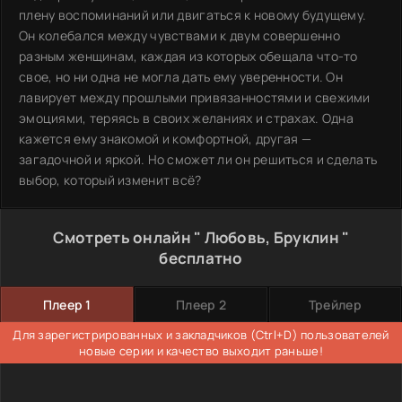
плену воспоминаний или двигаться к новому будущему.
Он колебался между чувствами к двум совершенно
разным женщинам, каждая из которых обещала что-то
свое, но ни одна не могла дать ему уверенности. Он
лавирует между прошлыми привязанностями и свежими
эмоциями, теряясь в своих желаниях и страхах. Одна
кажется ему знакомой и комфортной, другая —
загадочной и яркой. Но сможет ли он решиться и сделать
выбор, который изменит всё?
Смотреть онлайн " Любовь, Бруклин "
бесплатно
Плеер 1
Плеер 2
Трейлер
Для зарегистрированных и закладчиков (Ctrl+D) пользователей
новые серии и качество выходит раньше!