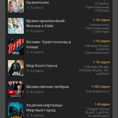
Крапополис
(Coldfilm,
Оригинальный,
(1-3 сезон)
TVShows)
1-10 серия
Время приключений:
(Украинский,
Фионна и Кейк
Оригинальный,
(1-2 сезон)
Субтитры)
1-10 серия
Бэтмен: Крестоносец в
(HDrezka Studio,
плаще
LostFilm,
(1-2 сезон)
Оригинальный)
1-10 серия
Мэр Кингстауна
(HDrezka Studio,
HDrezka Studio. 18+,
(1-4 сезон)
LostFilm)
Великолепная пятёрка
1-100 серия
(Не требуется)
(1-8 сезон)
1-8 серия
Ходячие мертвецы:
(Dragon Money
Мертвый город
Studio, LostFilm,
(1-3 сезон)
ViruseProject)