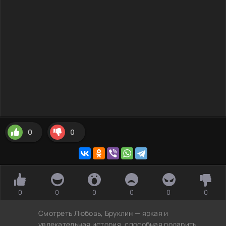
0
0
0
0
0
0
0
0
Смотреть Любовь, Бруклин — яркая и
увлекательная история, способная подарить