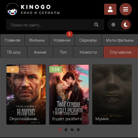
KINOGO
КИНО И СЕРИАЛЫ
3
Главная
Фильмы
Новинки
Сериалы
Мультфильмы
ТВ шоу
Аниме
Топ
Новости
Случайное
6
7.08
Твоё сердце
Опустошение
будет разбито
Мумия