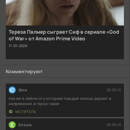
Тереза Палмер сыграет Сиф в сериале «God
of War» от Amazon Prime Video
17-01-2026
Комментируют
Ю
Юля
08.08.26
Как же я люблю эту историю! Каждый эпизод держит в
напряжении, а герои такие
МСТИТЕЛЬ
E
Enzura
08.08.26