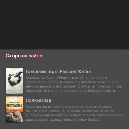
Скоро на сайте
Голодные игры: Рассвет Жатвы
Молодой Хеймитч Эбернети из 12-го дистрикта
готовится к Голодным играм, но шансы на выживание у
него мизерные. В его районе трибуты не побеждали уже
сорок лет, и это создает атмосферу безнадежности.
Полураспад
Надежда, дочь известного журналиста, в скорби о
смерти отца замечает, что многие местные жители
ушли из жизни в молодом возрасте. На похоронах звучат
разговоры о последствиях атомной бомбы.