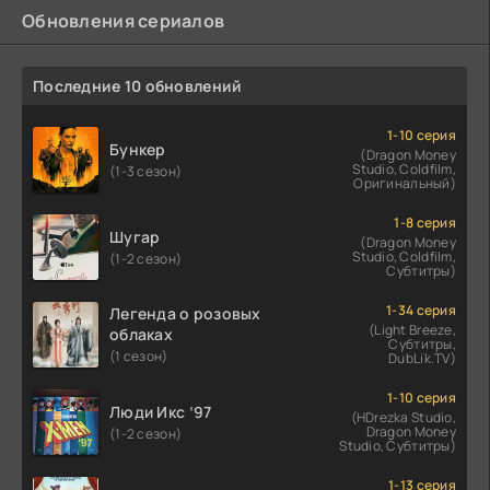
Обновления сериалов
Последние 10 обновлений
1-10 серия
Бункер
(Dragon Money
Studio, Coldfilm,
(1-3 сезон)
Оригинальный)
1-8 серия
Шугар
(Dragon Money
Studio, Coldfilm,
(1-2 сезон)
Субтитры)
1-34 серия
Легенда о розовых
(Light Breeze,
облаках
Субтитры,
(1 сезон)
DubLik.TV)
1-10 серия
Люди Икс ’97
(HDrezka Studio,
Dragon Money
(1-2 сезон)
Studio, Субтитры)
1-13 серия