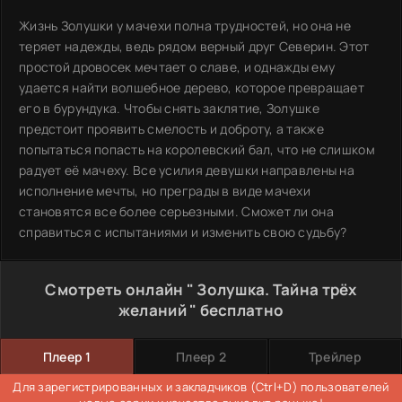
Жизнь Золушки у мачехи полна трудностей, но она не
теряет надежды, ведь рядом верный друг Северин. Этот
простой дровосек мечтает о славе, и однажды ему
удается найти волшебное дерево, которое превращает
его в бурундука. Чтобы снять заклятие, Золушке
предстоит проявить смелость и доброту, а также
попытаться попасть на королевский бал, что не слишком
радует её мачеху. Все усилия девушки направлены на
исполнение мечты, но преграды в виде мачехи
становятся все более серьезными. Сможет ли она
справиться с испытаниями и изменить свою судьбу?
Смотреть онлайн " Золушка. Тайна трёх
желаний " бесплатно
Плеер 1
Плеер 2
Трейлер
Для зарегистрированных и закладчиков (Ctrl+D) пользователей