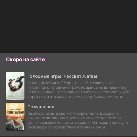
Скоро на сайте
Голодные игры: Рассвет Жатвы
Молодой Хеймитч Эбернети из 12-го дистрикта
готовится к Голодным играм, но шансы на выживание у
него мизерные. В его районе трибуты не побеждали уже
сорок лет, и это создает атмосферу безнадежности.
Полураспад
Надежда, дочь известного журналиста, в скорби о
смерти отца замечает, что многие местные жители
ушли из жизни в молодом возрасте. На похоронах звучат
разговоры о последствиях атомной бомбы.