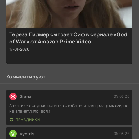
Тереза Палмер сыграет Сиф в сериале «God
of War» от Amazon Prime Video
17-01-2026
Комментируют
Ж
Женя
09.08.26
А вот и очередная попытка стебаться над праздниками, но
не впечатлило, если
ПРАЗДНИКИ
V
Vyntris
09.08.26