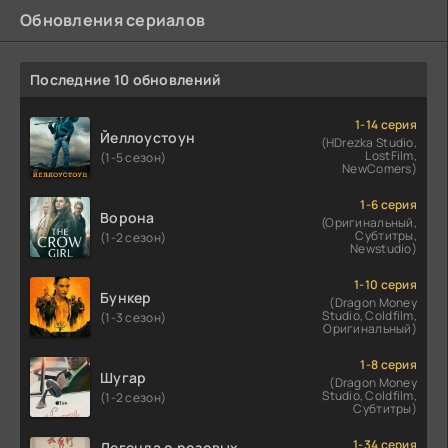
Обновления сериалов
Последние 10 обновлений
1-14 серия
Йеллоустоун
(HDrezka Studio,
LostFilm,
(1-5 сезон)
NewComers)
1-6 серия
Ворона
(Оригинальный,
Субтитры,
(1-2 сезон)
Newstudio)
1-10 серия
Бункер
(Dragon Money
Studio, Coldfilm,
(1-3 сезон)
Оригинальный)
1-8 серия
Шугар
(Dragon Money
Studio, Coldfilm,
(1-2 сезон)
Субтитры)
1-34 серия
Легенда о розовых