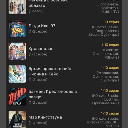
(Light Breeze,
облаках
Субтитры,
(1 сезон)
DubLik.TV)
1-10 серия
Люди Икс ’97
(HDrezka Studio,
Dragon Money
(1-2 сезон)
Studio, Субтитры)
1-13 серия
Крапополис
(Coldfilm,
Оригинальный,
(1-3 сезон)
TVShows)
1-10 серия
Время приключений:
(Украинский,
Фионна и Кейк
Оригинальный,
(1-2 сезон)
Субтитры)
1-10 серия
Бэтмен: Крестоносец в
(HDrezka Studio,
плаще
LostFilm,
(1-2 сезон)
Оригинальный)
1-10 серия
Мэр Кингстауна
(HDrezka Studio,
HDrezka Studio. 18+,
(1-4 сезон)
LostFilm)