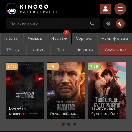
KINOGO
КИНО И СЕРИАЛЫ
3
Главная
Фильмы
Новинки
Сериалы
Мультфильмы
ТВ шоу
Аниме
Топ
Новости
Случайное
6.437
6
7.08
Военная
Твоё сердце
машина
Опустошение
будет разбито