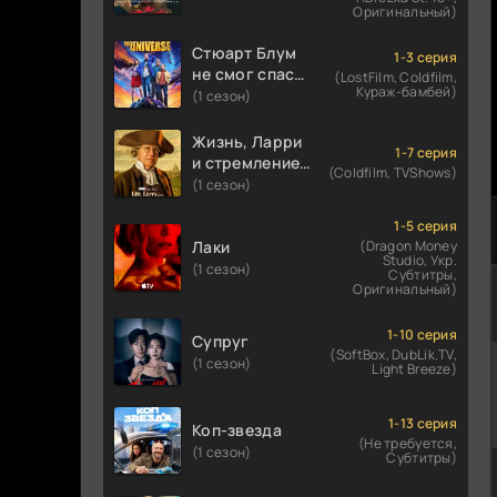
Оригинальный)
Стюарт Блум
1-3 серия
не смог спасти
(LostFilm, Coldfilm,
Кураж-бамбей)
вселенную
(1 сезон)
Жизнь, Ларри
1-7 серия
и стремление к
(Coldfilm, TVShows)
несчастью:
(1 сезон)
Почти история
Америки
1-5 серия
Лаки
(Dragon Money
Studio, Укр.
(1 сезон)
Субтитры,
Оригинальный)
1-10 серия
Супруг
(SoftBox, DubLik.TV,
(1 сезон)
Light Breeze)
1-13 серия
Коп-звезда
(Не требуется,
(1 сезон)
Субтитры)