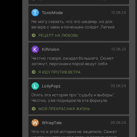
T
ToxicMode
10.08.26
Не могу сказать, что это шедевр, но для
вечера с чаем и печеньем сойдет. Легкий
РЕЦЕПТ НА ЛЮБОВЬ
K
KillVision
10.08.26
Честно говоря, ожидал большего. Сюжет
затянут, персонажи порой ведут себя
Я ИДУ ПРОТИВ ВЕТРА
L
LollyPopz
09.08.26
Опять эта история про "судьбу и выборы".
Честно, уже поднадоела эта формула.
МОЯ ПРЕКРАСНАЯ ЖИЗНЬ
W
WhispTale
09.08.26
Что-то в этой истории не зацепило. Сюжет
местами напоминает старые голливудские