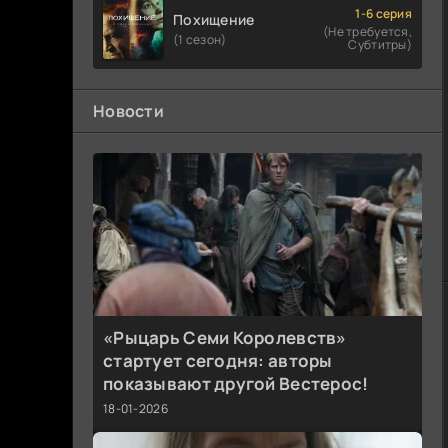
1-6 серия
Похищение
(Не требуется,
(1 сезон)
Субтитры)
Новости
«Рыцарь Семи Королевств»
стартует сегодня: авторы
показывают другой Вестерос!
18-01-2026