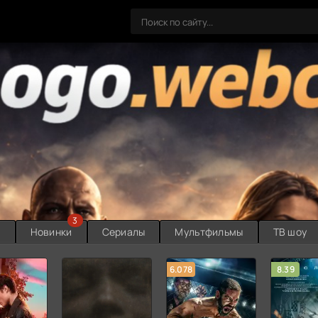
3
ы
Новинки
Сериалы
Мультфильмы
ТВ шоу
6.078
8.39