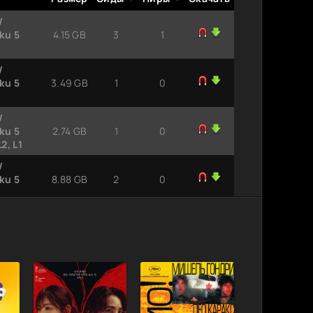
/
ku 5
4.15 GB
3
1
/
ku 5
3.49 GB
1
0
/
ku 5
2.74 GB
1
0
2, L1
/
ku 5
8.88 GB
2
0
/
ku 5
1.45 GB
1
1
/
ku 5
1.16 GB
1
0
/