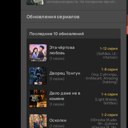
молодом возрасте. На похоронах звучат
разговоры о последствиях атомной бомбы.
Обновления сериалов
Последние 10 обновлений
Эта чёртова
1-12 серия
любовь
(SoftBox, LE-
Vitation)
(1 сезон)
1-8 серия
Дворец Тонгун
(Укр. Субтитры,
AniMaunt, Amazing
(1 сезон)
Dubbing)
Дело даже не в
1-4 серия
измене
(Light Breeze,
SoftBox)
(1 сезон)
1-2 серия
Осколки
(HDrezka Studio.
18+, Дубляж
(1 сезон)
HDrezka St. 18+,