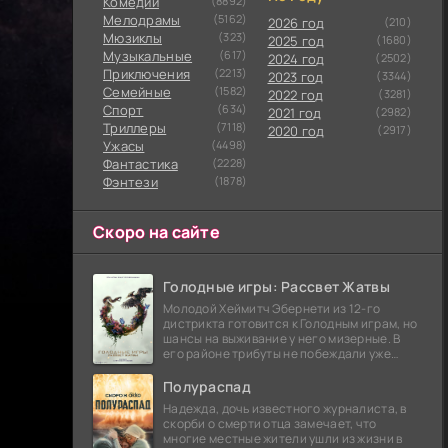
Комедии
(8892)
Мелодрамы
(5162)
2026 год
(210)
Мюзиклы
(323)
2025 год
(1680)
Музыкальные
(617)
2024 год
(2502)
Приключения
(2213)
2023 год
(3344)
Семейные
(1582)
2022 год
(3281)
Cпорт
(634)
2021 год
(2982)
Триллеры
(7118)
2020 год
(2917)
Ужасы
(4498)
Фантастика
(2228)
Фэнтези
(1878)
Скоро на сайте
Голодные игры: Рассвет Жатвы
Молодой Хеймитч Эбернети из 12-го
дистрикта готовится к Голодным играм, но
шансы на выживание у него мизерные. В
его районе трибуты не побеждали уже
сорок лет, и это создает атмосферу
безнадежности.
Полураспад
Надежда, дочь известного журналиста, в
скорби о смерти отца замечает, что
многие местные жители ушли из жизни в