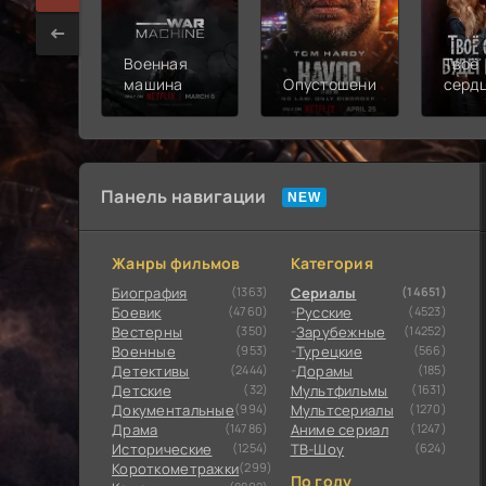
Военная
Твоё
машина
Опустошение
серд
будет
разб
Панель навигации
Жанры фильмов
Категория
Биография
(1363)
Сериалы
(14651)
Боевик
(4760)
Русские
(4523)
Вестерны
(350)
Зарубежные
(14252)
Военные
(953)
Турецкие
(566)
Детективы
(2444)
Дорамы
(185)
Детские
(32)
Мультфильмы
(1631)
Документальные
(994)
Мультсериалы
(1270)
Драма
(14786)
Аниме сериал
(1247)
Исторические
(1254)
ТВ-Шоу
(624)
Короткометражки
(299)
По году