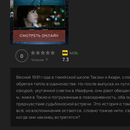
СМОТРЕТЬ ОНЛАЙН
0
7.3
0
Голосов:
Весной 1991 года в токийской школе Такэки и Акари, сло
обретая тепло в одиночестве. Но после выпуска их пут
сакурой, укутанной снегом в Ивафуне, они дают обещан
м, живя в Токио и погруженные в повседневность, оба 
предчувствие судьбоносной встречи. Это история о том
всё, но воспоминания остаются, словно тонкие нити, с
когда они наконец встретятся?