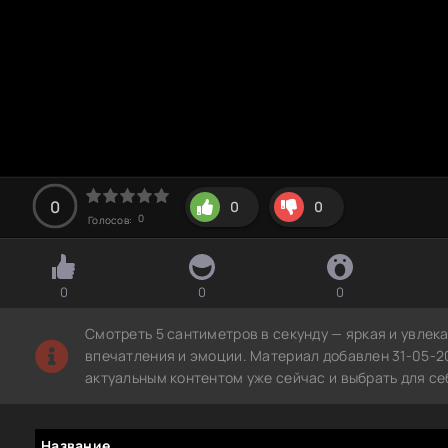
0
0
0
0
Голосов:
0
0
0
Смотреть 5 сантиметров в секунду — яркая и увлек
впечатления и эмоции. Материал добавлен 31-05-2
актуальным контентом уже сейчас и выбрать для с
Название