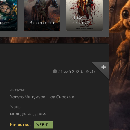
т
Я иду
Лига
ц
Заговорённый
искать 2:
справе
»
Вот и я
Кризис
бескон
землях
Часть 2
31 май 2026, 09:37
Актеры:
Хокуто Мацумура, Ноа Сирояма
Жанр:
мелодрама, драма
Качество:
WEB-DL