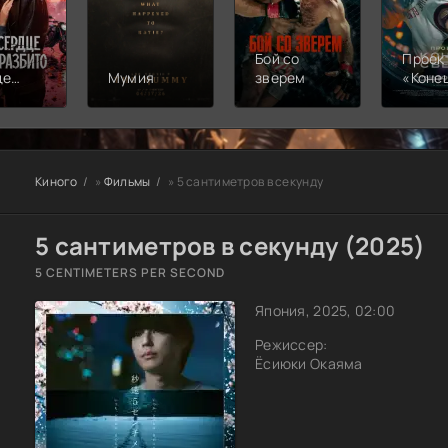
Бой со
Проек
це
Мумия
зверем
«Коне
света
ито
Киного
»
Фильмы
» 5 сантиметров в секунду
5 сантиметров в секунду (2025)
5 CENTIMETERS PER SECOND
Япония, 2025, 02:00
Режиссер:
Ёсиюки Окаяма