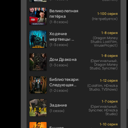
Великолепная
1-100 серия
пятёрка
(Не требуется)
(1-8 сезон)
1-8 серия
Ходячие
(Dragon Money
мертвецы:
Studio, LostFilm,
Мертвый
(1-3 сезон)
ViruseProject)
город
1-8 серия
Дом Дракона
(Оригинальный,
Dragon Money
(1-3 сезон)
Studio, Syncmer)
Библиотекари:
1-12 серия
Следующая
(Coldfilm, HDrezka
Studio, TVShows)
глава
(1-2 сезон)
1-7 серия
Задание
(Оригинальный,
Syncmer, HDrezka
(1 сезон)
Studio)
1-10 серия
Бункер