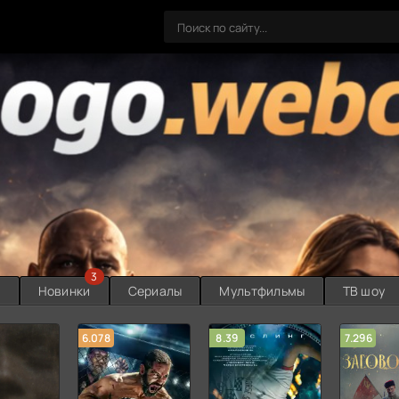
3
ы
Новинки
Сериалы
Мультфильмы
ТВ шоу
6.078
8.39
7.296