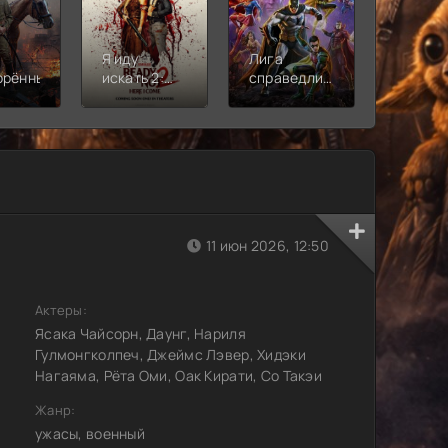
Я иду
Лига
Молодё
орённый
искать 2:
справедливости:
Новая
Вот и я
Кризис на
смена
бесконечных
землях.
Часть 2
11 июн 2026, 12:50
Актеры:
Ясака Чайсорн, Даунг, Нариля
Гулмонгколпеч, Джеймс Лэвер, Хидэки
Нагаяма, Рёта Оми, Оак Кирати, Со Такэи
Жанр:
ужасы, военный