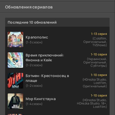
Обновления сериалов
Последние 10 обновлений
1-13 серия
Крапополис
(Coldfilm,
Оригинальный,
(1-3 сезон)
TVShows)
1-10 серия
Время приключений:
(Украинский,
Фионна и Кейк
Оригинальный,
(1-2 сезон)
Субтитры)
1-10 серия
Бэтмен: Крестоносец в
(HDrezka Studio,
плаще
LostFilm,
(1-2 сезон)
Оригинальный)
1-10 серия
Мэр Кингстауна
(HDrezka Studio,
HDrezka Studio. 18+,
(1-4 сезон)
LostFilm)