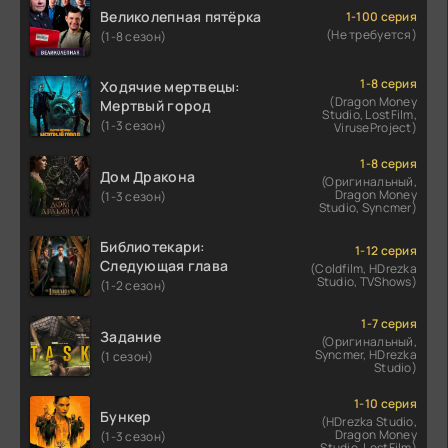
Великолепная пятёрка
1-100 серия
(Не требуется)
(1-8 сезон)
1-8 серия
Ходячие мертвецы:
(Dragon Money
Мертвый город
Studio, LostFilm,
(1-3 сезон)
ViruseProject)
1-8 серия
Дом Дракона
(Оригинальный,
Dragon Money
(1-3 сезон)
Studio, Syncmer)
Библиотекари:
1-12 серия
Следующая глава
(Coldfilm, HDrezka
Studio, TVShows)
(1-2 сезон)
1-7 серия
Задание
(Оригинальный,
Syncmer, HDrezka
(1 сезон)
Studio)
1-10 серия
Бункер
(HDrezka Studio,
Dragon Money
(1-3 сезон)
Studio, LostFilm)