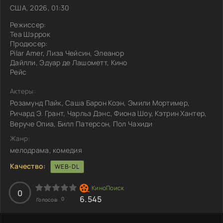
США, 2026, 01:30
Режиссер:
Теа Шэррок
Продюсер:
Pilar Amer, Лиза Чейсин, Элеанор
Дайлли, Эдуар де Лашометт, Кино
Рейс
Актеры:
Розамунд Пайк, Саша Барон Коэн, Эмили Мортимер,
Ричард Э. Грант, Чарльз Дэнс, Фиона Шоу, Кэтрин Хантер,
Веруче Опиа, Билл Патерсон, Пол Чахиди
Жанр:
мелодрама, комедия
Качество:
WEB-DL
0
6.545
0
Голосов: