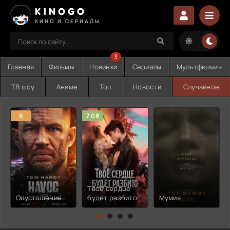
KINOGO
КИНО И СЕРИАЛЫ
3
Главная
Фильмы
Новинки
Сериалы
Мультфильмы
ТВ шоу
Аниме
Топ
Новости
Случайное
6
7.08
Твоё сердце
Опустошение
будет разбито
Мумия