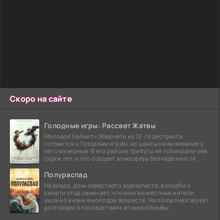
Скоро на сайте
Голодные игры: Рассвет Жатвы
Молодой Хеймитч Эбернети из 12-го дистрикта
готовится к Голодным играм, но шансы на выживание у
него мизерные. В его районе трибуты не побеждали уже
сорок лет, и это создает атмосферу безнадежности.
Полураспад
Надежда, дочь известного журналиста, в скорби о
смерти отца замечает, что многие местные жители
ушли из жизни в молодом возрасте. На похоронах звучат
разговоры о последствиях атомной бомбы.