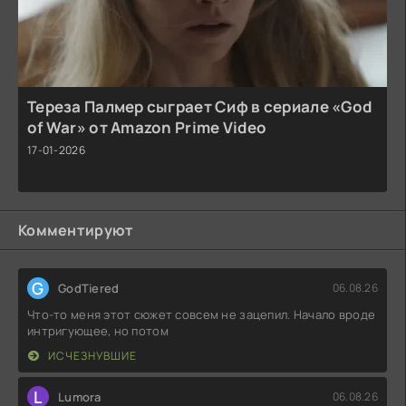
Тереза Палмер сыграет Сиф в сериале «God
of War» от Amazon Prime Video
17-01-2026
Комментируют
G
GodTiered
06.08.26
Что-то меня этот сюжет совсем не зацепил. Начало вроде
интригующее, но потом
ИСЧЕЗНУВШИЕ
L
Lumora
06.08.26