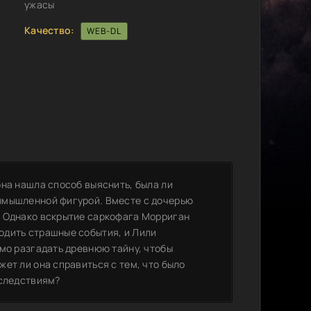
ужасы
Качество:
WEB-DL
она нашла способ выяснить, была ли
ымышленной фигурой. Вместе с дочерью
. Однако вскрытие саркофага Морриган
одить страшные события, и Лили
имо разгадать древнюю тайну, чтобы
ет ли она справиться с тем, что было
оследствиям?