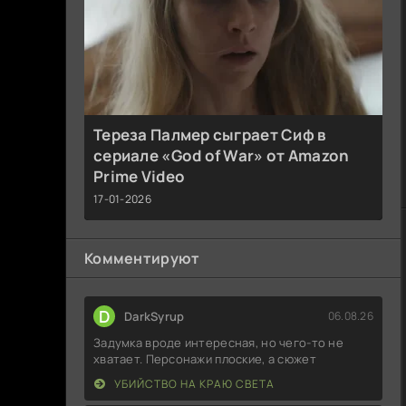
Тереза Палмер сыграет Сиф в
сериале «God of War» от Amazon
Prime Video
17-01-2026
Комментируют
D
DarkSyrup
06.08.26
Задумка вроде интересная, но чего-то не
хватает. Персонажи плоские, а сюжет
УБИЙСТВО НА КРАЮ СВЕТА