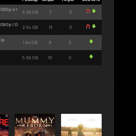
1080p от
5.56 GB
7
0
080p | D
2.54 GB
13
0
ip
1.64 GB
9
0
5.56 GB
10
0