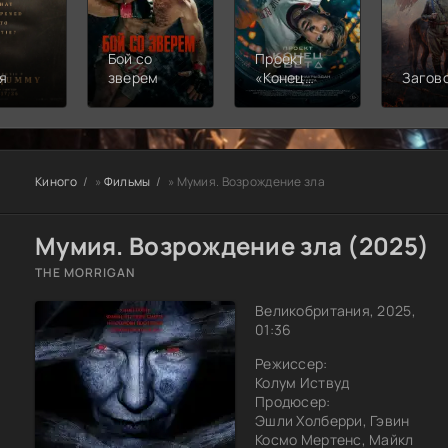
Бой со
Проект
я
зверем
«Конец
Загов
света»
Киного
»
Фильмы
» Мумия. Возрождение зла
Мумия. Возрождение зла (2025)
THE MORRIGAN
Великобритания, 2025,
01:36
Режиссер:
Колум Иствуд
Продюсер:
Эшли Холберри, Гэвин
Космо Мертенс, Майкл