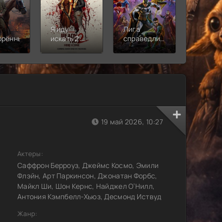
Я иду
Лига
Молодё
орённый
искать 2:
справедливости:
Новая
Вот и я
Кризис на
смена
бесконечных
землях.
Часть 2
19 май 2026, 10:27
Актеры:
Саффрон Берроуз, Джеймс Космо, Эмили
Флэйн, Арт Паркинсон, Джонатан Форбс,
Майкл Ши, Шон Кернс, Найджел О’Нилл,
Антония Кэмпбелл-Хьюз, Десмонд Иствуд
Жанр: