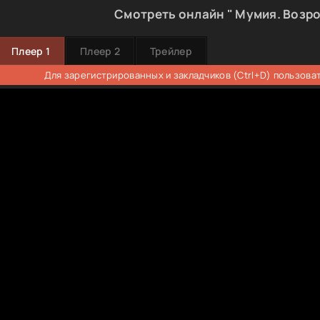
Смотреть онлайн " Мумия. Возро
Плеер 1
Плеер 2
Трейлер
Для зарегистрированных и закладчиков (Ctrl+D) пользова