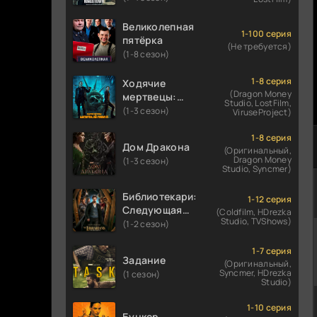
Великолепная
1-100 серия
пятёрка
(Не требуется)
(1-8 сезон)
1-8 серия
Ходячие
(Dragon Money
мертвецы:
Studio, LostFilm,
Мертвый
(1-3 сезон)
ViruseProject)
город
1-8 серия
Дом Дракона
(Оригинальный,
Dragon Money
(1-3 сезон)
Studio, Syncmer)
Библиотекари:
1-12 серия
Следующая
(Coldfilm, HDrezka
Studio, TVShows)
глава
(1-2 сезон)
1-7 серия
Задание
(Оригинальный,
Syncmer, HDrezka
(1 сезон)
Studio)
1-10 серия
Бункер