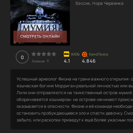
Бэссик, Нора Червенка
СМОТРЕТЬ ОНЛАЙН
0
4.1
4.846
0
Голосов:
Успешный археолог Фиона на грани важного открытия: 
языческая богиня Морриган реальной личностью или в
Лили они отправляются на таинственный остров мумий
оборачивается кошмаром: на острове начинают происх
оказывается в опасности. Фионе и её команде необход
остановить пробуждающееся зло и спасти девочку. Смож
забыто, или раскопки приведут к ещё более ужасным п