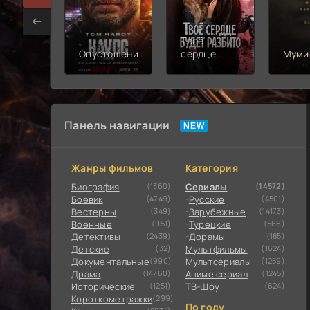
Твоё
Опустошение
сердце
Муми
будет
разбито
Панель навигации
Жанры фильмов
Категория
Биография
(1360)
Сериалы
(14572)
Боевик
(4749)
Русские
(4501)
Вестерны
(349)
Зарубежные
(14173)
Военные
(951)
Турецкие
(566)
Детективы
(2439)
Дорамы
(185)
Детские
(32)
Мультфильмы
(1624)
Документальные
(990)
Мультсериалы
(1259)
Драма
(14760)
Аниме сериал
(1245)
Исторические
(1251)
ТВ-Шоу
(624)
Короткометражки
(299)
По году