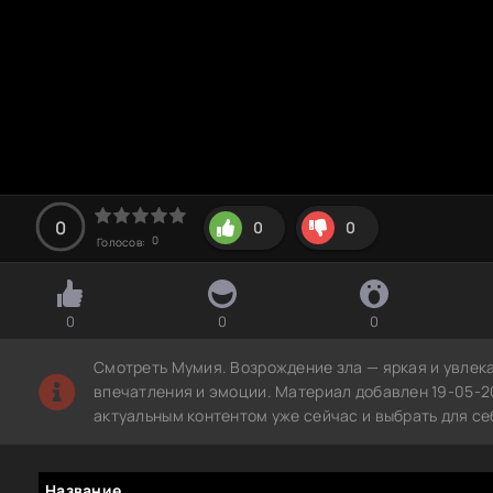
0
0
0
0
Голосов:
0
0
0
Смотреть Мумия. Возрождение зла — яркая и увлек
впечатления и эмоции. Материал добавлен 19-05-2
актуальным контентом уже сейчас и выбрать для с
Название