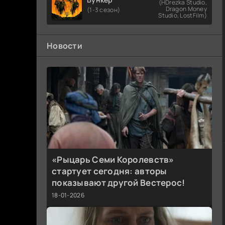
(HDrezka Studio,
Dragon Money
(1-3 сезон)
Studio, LostFilm)
Новости
«Рыцарь Семи Королевств»
стартует сегодня: авторы
показывают другой Вестерос!
18-01-2026