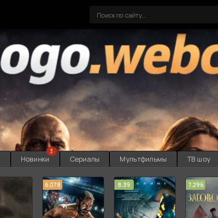
3
ы
Новинки
Сериалы
Мультфильмы
ТВ шоу
6.078
8.39
7.296