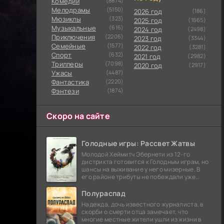
Комедии
(8874)
Мелодрамы
(5150)
2026 год
(186)
Мюзиклы
(323)
2025 год
(1665)
Музыкальные
(616)
2024 год
(2498)
Приключения
(2206)
2023 год
(3344)
Семейные
(1577)
2022 год
(3281)
Cпорт
(632)
2021 год
(2982)
Триллеры
(7098)
2020 год
(2917)
Ужасы
(4487)
Фантастика
(2220)
Фэнтези
(1874)
Скоро на сайте
Голодные игры: Рассвет Жатвы
Молодой Хеймитч Эбернети из 12-го
дистрикта готовится к Голодным играм, но
шансы на выживание у него мизерные. В
его районе трибуты не побеждали уже
сорок лет, и это создает атмосферу
безнадежности.
Полураспад
Надежда, дочь известного журналиста, в
скорби о смерти отца замечает, что
многие местные жители ушли из жизни в