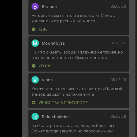
В
Вилена
06.08.26
Не могу сказать, что я в восторге. Сюжет,
конечно, интересный, но много
1286
M
MoonAbyss
06.08.26
Ну, что сказать, вроде и задумка неплохая, но
исполнение хромает. Сюжет местами
УГОЛЬ
V
Vioris
05.08.26
Как же мне понравилась эта история! Каждый
эпизод держит в напряжении, а
УБИЙСТВА В ПРИГОРОДЕ
R
ReloadedMind
05.08.26
Как-то странно все это, ожидал большего.
Сюжет вроде зацепил, но персонажи как