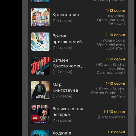
1-13 серия
Крапополис
(Coldfilm,
Оригинальный,
(1-3 сезон)
TVShows)
1-10 серия
Время
(Украинский,
приключений:
Оригинальный,
Фионна и Кейк
(1-2 сезон)
Субтитры)
1-10 серия
Бэтмен:
(HDrezka Studio,
Крестоносец в
LostFilm,
плаще
(1-2 сезон)
Оригинальный)
1-10 серия
Мэр
(HDrezka Studio,
Кингстауна
HDrezka Studio. 18+,
(1-4 сезон)
LostFilm)
Великолепная
1-100 серия
пятёрка
(Не требуется)
(1-8 сезон)
1-8 серия
Ходячие