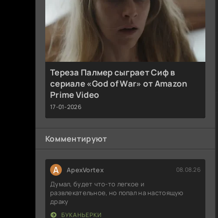
Тереза Палмер сыграет Сиф в
сериале «God of War» от Amazon
Prime Video
17-01-2026
Комментируют
A
ApexVortex
08.08.26
Думал, будет что-то легкое и
развлекательное, но попал на настоящую
драку
БУКАНЬЕРКИ