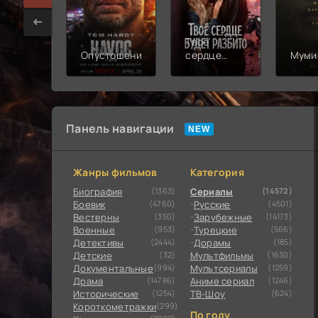
Твоё
Опустошение
сердце
Муми
будет
разбито
Панель навигации
Жанры фильмов
Категория
Биография
(1363)
Сериалы
(14572)
Боевик
(4760)
Русские
(4501)
Вестерны
(350)
Зарубежные
(14173)
Военные
(953)
Турецкие
(566)
Детективы
(2444)
Дорамы
(185)
Детские
(32)
Мультфильмы
(1630)
Документальные
(994)
Мультсериалы
(1259)
Драма
(14786)
Аниме сериал
(1246)
Исторические
(1254)
ТВ-Шоу
(624)
Короткометражки
(299)
По году