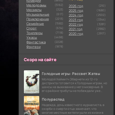
Комедии
(8892)
Мелодрамы
(5162)
2026 год
(210)
Мюзиклы
(323)
2025 год
(1680)
Музыкальные
(617)
2024 год
(2502)
Приключения
(2213)
2023 год
(3344)
Семейные
(1582)
2022 год
(3281)
Cпорт
(634)
2021 год
(2982)
Триллеры
(7118)
2020 год
(2917)
Ужасы
(4498)
Фантастика
(2228)
Фэнтези
(1878)
Скоро на сайте
Голодные игры: Рассвет Жатвы
Молодой Хеймитч Эбернети из 12-го
дистрикта готовится к Голодным играм, но
шансы на выживание у него мизерные. В
его районе трибуты не побеждали уже
сорок лет, и это создает атмосферу
безнадежности.
Полураспад
Надежда, дочь известного журналиста, в
скорби о смерти отца замечает, что
многие местные жители ушли из жизни в