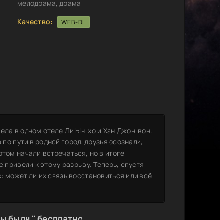
мелодрама, драма
Качество:
WEB-DL
ела в одном отеле Ли Ын-хо и Хан Джон-вон.
 по пути в родной город, друзья осознали,
отом начали встречаться, но в итоге
е привели к этому разрыву. Теперь, спустя
: может ли их связь восстановиться или всё
ы были " бесплатно