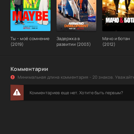
Какими мы были / Встреча двух сердец / The Way We Wer
BDRip [H.264/720p]
Ты – моё сомнение
Задержка в
Мачо и ботан
(2019)
развитии (2003)
(2012)
Комментарии
Минимальная длина комментария - 20 знаков. Уважайте
Комментариев еще нет. Хотите быть первым?