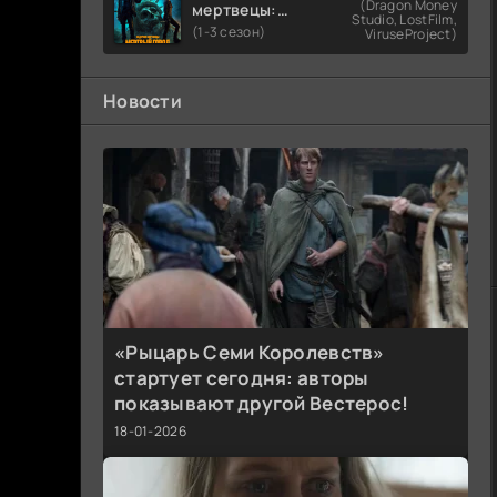
(Dragon Money
мертвецы:
Studio, LostFilm,
Мертвый
(1-3 сезон)
ViruseProject)
город
Новости
«Рыцарь Семи Королевств»
стартует сегодня: авторы
показывают другой Вестерос!
18-01-2026