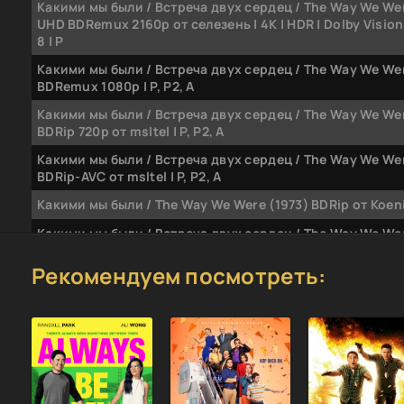
Какими мы были / Встреча двух сердец / The Way We Wer
UHD BDRemux 2160p от селезень | 4K | HDR | Dolby Vision 
8 | P
Какими мы были / Встреча двух сердец / The Way We Wer
BDRemux 1080p | P, P2, A
Какими мы были / Встреча двух сердец / The Way We Wer
BDRip 720p от msltel | P, P2, A
Какими мы были / Встреча двух сердец / The Way We Wer
BDRip-AVC от msltel | P, P2, A
Какими мы были / The Way We Were (1973) BDRip от Koeni
Какими мы были / Встреча двух сердец / The Way We Wer
BDRip от HQCLUB
Рекомендуем посмотреть:
Встреча двух сердец / Какими мы были / The Way We Wer
BDRip-AVC
V.A. - Как Молоды Мы Были - Песни Александры Пахмут
(2007) [FLAC|Lossless]<Pop, Retro>
VA - Хиты 80-х. Как молоды мы были (в 4-х частях) (200
[FLAC|Lossless|image + .cue] <Retro, Pop>