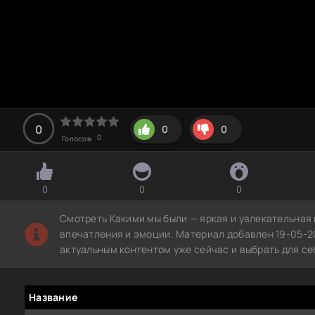
0
0
0
0
Голосов:
0
0
0
Смотреть Какими мы были — яркая и увлекательная
впечатления и эмоции. Материал добавлен 19-05-2
актуальным контентом уже сейчас и выбрать для с
Название