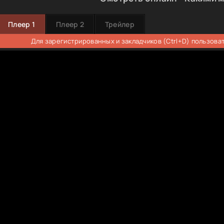
Плеер 1
Плеер 2
Трейлер
Для зарегистрированных и закладчиков (Ctrl+D) пользова