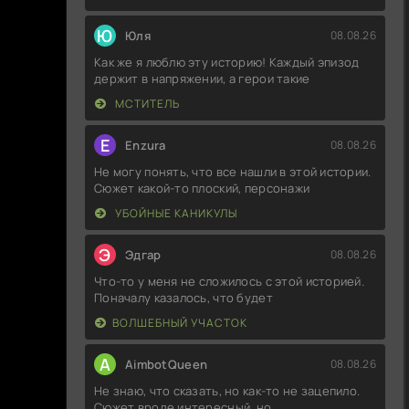
Ю
Юля
08.08.26
Как же я люблю эту историю! Каждый эпизод
держит в напряжении, а герои такие
МСТИТЕЛЬ
E
Enzura
08.08.26
Не могу понять, что все нашли в этой истории.
Сюжет какой-то плоский, персонажи
УБОЙНЫЕ КАНИКУЛЫ
Э
Эдгар
08.08.26
Что-то у меня не сложилось с этой историей.
Поначалу казалось, что будет
ВОЛШЕБНЫЙ УЧАСТОК
A
AimbotQueen
08.08.26
Не знаю, что сказать, но как-то не зацепило.
Сюжет вроде интересный, но