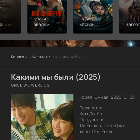
Бой со
Проект
я
зверем
«Конец
Загов
света»
Киного
»
Фильмы
» Какими мы были
Какими мы были (2025)
ONCE WE WERE US
Корея Южная, 2025, 01:55
Режиссер:
Ким До-ён
Продюсер:
Ли Ён-хан, Чхве Джон-
хван, Сон Ён-ун