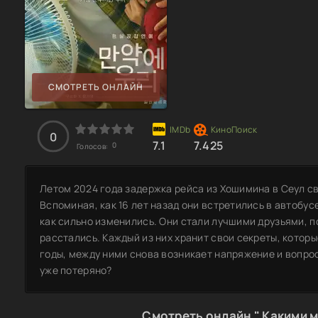
СМОТРЕТЬ ОНЛАЙН
0
7.1
7.425
0
Голосов:
Летом 2024 года задержка рейса из Хошимина в Сеул св
Вспоминая, как 16 лет назад они встретились в автобусе
как сильно изменились. Они стали лучшими друзьями, п
расстались. Каждый из них хранит свои секреты, которы
годы, между ними снова возникает напряжение и вопрос
уже потеряно?
Смотреть онлайн " Какими м