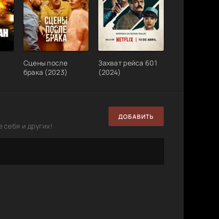
e (1973)
6.59
2
0
GB
Сцены после
Захват рейса 601
брака (2023)
(2024)
ДОБАВИТЬ
 себя и других!