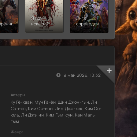
Я иду
Лига
Молодё
орённый
искать 2:
справедливости:
Новая
Вот и я
Кризис на
смена
бесконечных
землях.
Часть 2
19 май 2026, 10:32
Актеры:
Ку Гё-хван, Мун Га-ён, Щин Джон-гын, Ли
Сан-ёп, Ким Со-вон, Лим Джэ-хёк, Ким Со-
юль, Ли Джэ-ин, Ким Гым-сун, Кан Маль-
гым
Жанр: