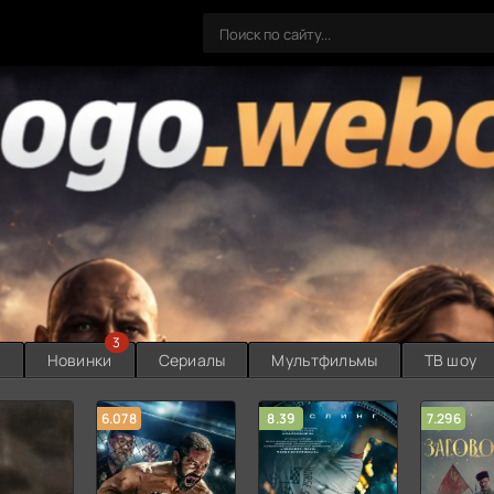
3
ы
Новинки
Сериалы
Мультфильмы
ТВ шоу
6.078
8.39
7.296