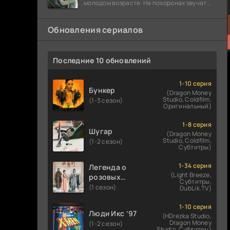
молодом возрасте. На похоронах звучат
разговоры о последствиях атомной бомбы.
Обновления сериалов
Последние 10 обновлений
1-10 серия
Бункер
(Dragon Money
Studio, Coldfilm,
(1-3 сезон)
Оригинальный)
1-8 серия
Шугар
(Dragon Money
Studio, Coldfilm,
(1-2 сезон)
Субтитры)
1-34 серия
Легенда о
(Light Breeze,
розовых
Субтитры,
облаках
(1 сезон)
DubLik.TV)
1-10 серия
Люди Икс ’97
(HDrezka Studio,
Dragon Money
(1-2 сезон)
Studio, Субтитры)