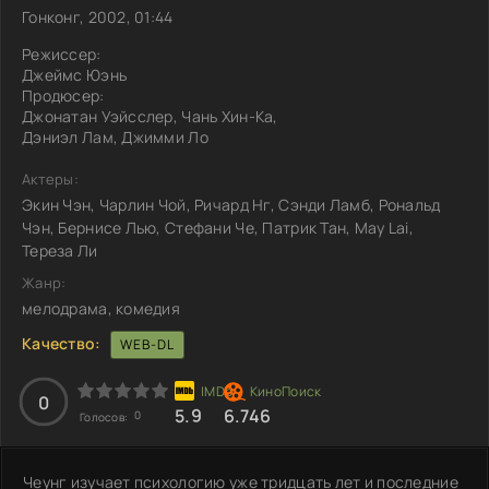
Гонконг, 2002, 01:44
Режиссер:
Джеймс Юэнь
Продюсер:
Джонатан Уэйсслер, Чань Хин-Ка,
Дэниэл Лам, Джимми Ло
Актеры:
Экин Чэн, Чарлин Чой, Ричард Нг, Сэнди Ламб, Рональд
Чэн, Бернисе Лью, Стефани Че, Патрик Тан, May Lai,
Тереза Ли
Жанр:
мелодрама, комедия
Качество:
WEB-DL
0
5.9
6.746
0
Голосов:
Чеунг изучает психологию уже тридцать лет и последние