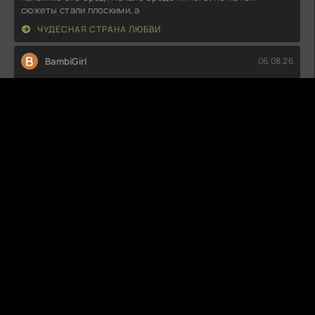
сюжеты стали плоскими, а
ЧУДЕСНАЯ СТРАНА ЛЮБВИ
B
BambiGirl
06.08.26
Такое чувство, что сценаристы не знали, в каком
направлении двигаться.
ВЫДРА