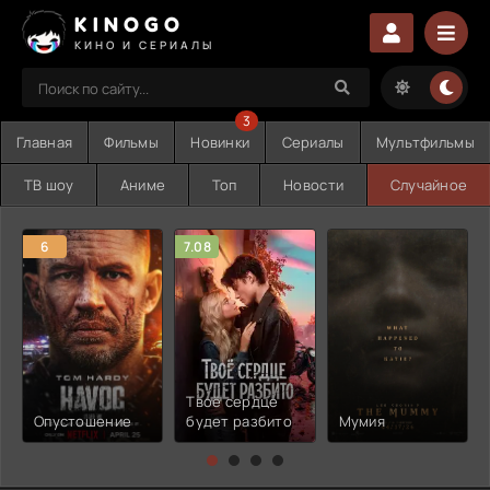
KINOGO
КИНО И СЕРИАЛЫ
3
Главная
Фильмы
Новинки
Сериалы
Мультфильмы
ТВ шоу
Аниме
Топ
Новости
Случайное
6
7.08
Твоё сердце
Опустошение
будет разбито
Мумия