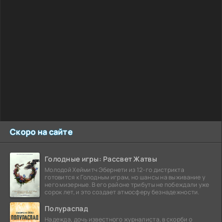
Скоро на сайте
Голодные игры: Рассвет Жатвы
Молодой Хеймитч Эбернети из 12-го дистрикта
готовится к Голодным играм, но шансы на выживание у
него мизерные. В его районе трибуты не побеждали уже
сорок лет, и это создает атмосферу безнадежности.
Полураспад
Надежда, дочь известного журналиста, в скорби о