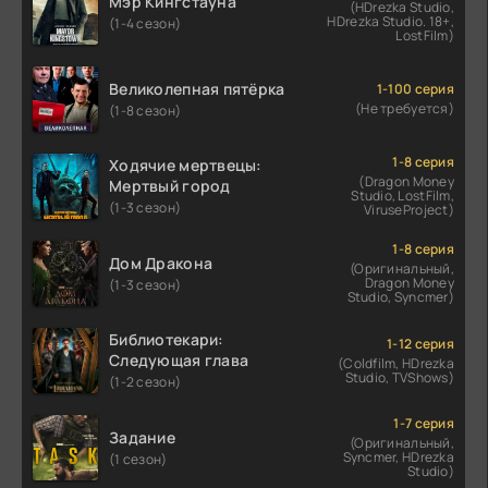
Мэр Кингстауна
(HDrezka Studio,
HDrezka Studio. 18+,
(1-4 сезон)
LostFilm)
Великолепная пятёрка
1-100 серия
(Не требуется)
(1-8 сезон)
1-8 серия
Ходячие мертвецы:
(Dragon Money
Мертвый город
Studio, LostFilm,
(1-3 сезон)
ViruseProject)
1-8 серия
Дом Дракона
(Оригинальный,
Dragon Money
(1-3 сезон)
Studio, Syncmer)
Библиотекари:
1-12 серия
Следующая глава
(Coldfilm, HDrezka
Studio, TVShows)
(1-2 сезон)
1-7 серия
Задание
(Оригинальный,
Syncmer, HDrezka
(1 сезон)
Studio)