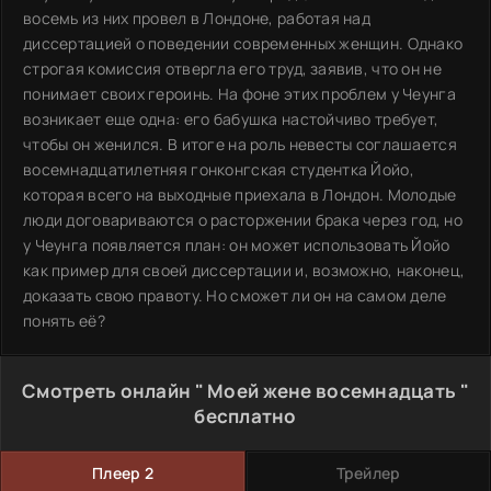
восемь из них провел в Лондоне, работая над
диссертацией о поведении современных женщин. Однако
строгая комиссия отвергла его труд, заявив, что он не
понимает своих героинь. На фоне этих проблем у Чеунга
возникает еще одна: его бабушка настойчиво требует,
чтобы он женился. В итоге на роль невесты соглашается
восемнадцатилетняя гонконгская студентка Йойо,
которая всего на выходные приехала в Лондон. Молодые
люди договариваются о расторжении брака через год, но
у Чеунга появляется план: он может использовать Йойо
как пример для своей диссертации и, возможно, наконец,
доказать свою правоту. Но сможет ли он на самом деле
понять её?
Смотреть онлайн " Моей жене восемнадцать "
бесплатно
Плеер 2
Трейлер