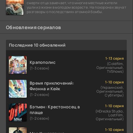
смерти отца замечает, что многие местные жители
ушли из жизни в молодом возрасте. На похоронах звучат
разговоры о последствиях атомной бомбы.
Обновления сериалов
Последние 10 обновлений
1-13 серия
Крапополис
(Coldfilm,
Оригинальный,
(1-3 сезон)
TVShows)
1-10 серия
Время приключений:
(Украинский,
Фионна и Кейк
Оригинальный,
(1-2 сезон)
Субтитры)
1-10 серия
Бэтмен: Крестоносец в
(HDrezka Studio,
плаще
LostFilm,
(1-2 сезон)
Оригинальный)
1-10 серия