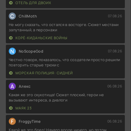
ОТЕЛЬ ДЛЯ ДВОИХ
C
ChillMoth
07.08.26
Не могу сказать, что остался в восторге. Сюжет местами
запутанный, а персонажи
КОРЁ-КИДАНЬСКИЕ ВОЙНЫ
N
NoScopeGod
07.08.26
Честно говоря, показалось, что создатели просто решили
повторить старые трюки с
МОРСКАЯ ПОЛИЦИЯ: СИДНЕЙ
А
Алекс
06.08.26
Какая же это скукотища! Сюжет плоский, герои не
вызывают интереса, а диалоги
МАЯК 23
F
FroggyTime
06.08.26
Какой же это бред! Начало вроде ничего, но потом