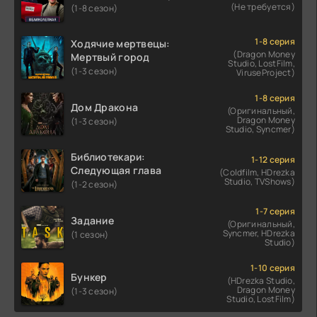
(Не требуется)
(1-8 сезон)
1-8 серия
Ходячие мертвецы:
(Dragon Money
Мертвый город
Studio, LostFilm,
(1-3 сезон)
ViruseProject)
1-8 серия
Дом Дракона
(Оригинальный,
Dragon Money
(1-3 сезон)
Studio, Syncmer)
Библиотекари:
1-12 серия
Следующая глава
(Coldfilm, HDrezka
Studio, TVShows)
(1-2 сезон)
1-7 серия
Задание
(Оригинальный,
Syncmer, HDrezka
(1 сезон)
Studio)
1-10 серия
Бункер
(HDrezka Studio,
Dragon Money
(1-3 сезон)
Studio, LostFilm)