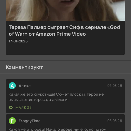
Тереза Палмер сыграет Сиф в сериале «God
of War» от Amazon Prime Video
17-01-2026
Комментируют
А
Алекс
06.08.26
Какая же это скукотища! Сюжет плоский, герои не
вызывают интереса, а диалоги
МАЯК 23
F
FroggyTime
06.08.26
Какой же это бред! Начало вроде ничего, но потом