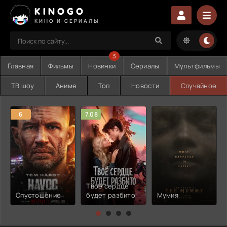
KINOGO
КИНО И СЕРИАЛЫ
3
Главная
Фильмы
Новинки
Сериалы
Мультфильмы
ТВ шоу
Аниме
Топ
Новости
Случайное
6
7.08
Твоё сердце
Опустошение
будет разбито
Мумия