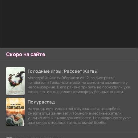
Скоро на сайте
Голодные игры: Рассвет Жатвы
Молодой Хеймитч Эбернети из 12-го дистрикта
готовится к Голодным играм, но шансы на выживание у
него мизерные. В его районе трибуты не побеждали уже
сорок лет, и это создает атмосферу безнадежности.
Полураспад
Надежда, дочь известного журналиста, в скорби о
смерти отца замечает, что многие местные жители
ушли из жизни в молодом возрасте. На похоронах звучат
разговоры о последствиях атомной бомбы.