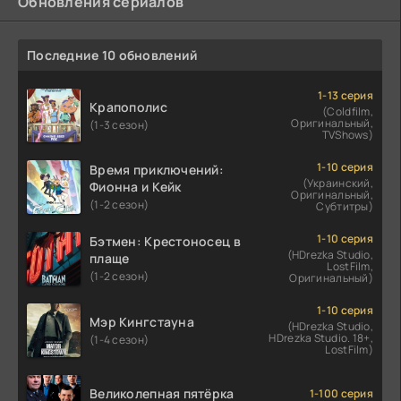
Обновления сериалов
Последние 10 обновлений
1-13 серия
Крапополис
(Coldfilm,
Оригинальный,
(1-3 сезон)
TVShows)
1-10 серия
Время приключений:
(Украинский,
Фионна и Кейк
Оригинальный,
(1-2 сезон)
Субтитры)
1-10 серия
Бэтмен: Крестоносец в
(HDrezka Studio,
плаще
LostFilm,
(1-2 сезон)
Оригинальный)
1-10 серия
Мэр Кингстауна
(HDrezka Studio,
HDrezka Studio. 18+,
(1-4 сезон)
LostFilm)
Великолепная пятёрка
1-100 серия