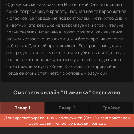
Однокурсники называют её Итальянкой. Она воплощает
собой потрясающую красоту, излучая нечто первобытное
и опасное. Её поведение под контролем инстинктов диких
животных: эта девушка непредсказуема и стремительна,
полна безумия. Итальянка может с жаром, как вакханка,
разжечь страсть с незнакомцем и без зазрения совести
забрать всё, что ей приглянулось. Её страсть мощная и
беспредельная, но вместе с тем и губительная. Однажды
она встретит человека, которому способна отдать всю
свою безудержную любовь. Кто знает, что произойдёт,
когда её огонь столкнётся с холодным разумом?
Смотреть онлайн " Шаманка " бесплатно
Плеер 1
Плеер 2
Трейлер
Для зарегистрированных и закладчиков (Ctrl+D) пользователей
новые серии и качество выходит раньше!