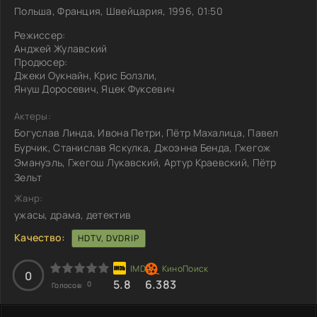
Польша, Франция, Швейцария, 1996, 01:50
Режиссер:
Анджей Жулавский
Продюсер:
Джеки Оукнайн, Крис Болзли,
Януш Доросевич, Яцек Фуксевич
Актеры:
Богуслав Линда, Ивона Петри, Пётр Махалица, Павел
Бурчик, Станислав Яскулка, Джоэнна Бенда, Гжегож
Эмануэль, Гжегош Лукавский, Артур Краевский, Пётр
Зельт
Жанр:
ужасы, драма, детектив
Качество:
HDTV, DVDRIP
0
5.8
6.383
0
Голосов: