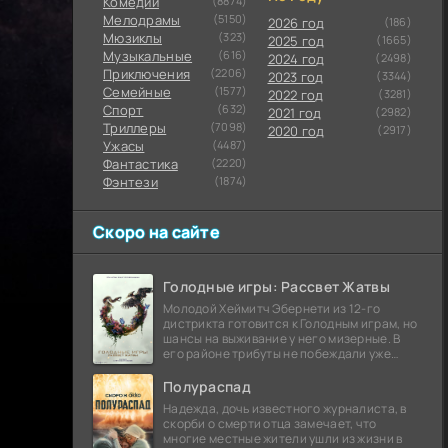
Комедии
(8874)
Мелодрамы
(5150)
2026 год
(186)
Мюзиклы
(323)
2025 год
(1665)
Музыкальные
(616)
2024 год
(2498)
Приключения
(2206)
2023 год
(3344)
Семейные
(1577)
2022 год
(3281)
Cпорт
(632)
2021 год
(2982)
Триллеры
(7098)
2020 год
(2917)
Ужасы
(4487)
Фантастика
(2220)
Фэнтези
(1874)
Скоро на сайте
Голодные игры: Рассвет Жатвы
Молодой Хеймитч Эбернети из 12-го
дистрикта готовится к Голодным играм, но
шансы на выживание у него мизерные. В
его районе трибуты не побеждали уже
сорок лет, и это создает атмосферу
безнадежности.
Полураспад
Надежда, дочь известного журналиста, в
скорби о смерти отца замечает, что
многие местные жители ушли из жизни в