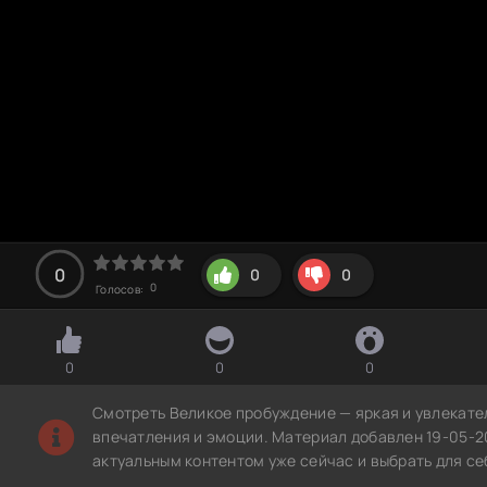
0
0
0
0
Голосов:
0
0
0
Смотреть Великое пробуждение — яркая и увлекате
впечатления и эмоции. Материал добавлен 19-05-2
актуальным контентом уже сейчас и выбрать для с