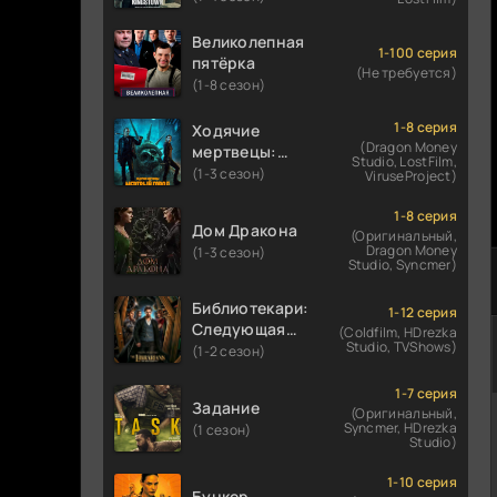
Великолепная
1-100 серия
пятёрка
(Не требуется)
(1-8 сезон)
1-8 серия
Ходячие
(Dragon Money
мертвецы:
Studio, LostFilm,
Мертвый
(1-3 сезон)
ViruseProject)
город
1-8 серия
Дом Дракона
(Оригинальный,
Dragon Money
(1-3 сезон)
Studio, Syncmer)
Библиотекари:
1-12 серия
Следующая
(Coldfilm, HDrezka
Studio, TVShows)
глава
(1-2 сезон)
1-7 серия
Задание
(Оригинальный,
Syncmer, HDrezka
(1 сезон)
Studio)
1-10 серия
Бункер