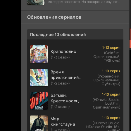
молодом возрасте. На похоронах звучат
разговоры о последствиях атомной бомбы.
Обновления сериалов
Последние 10 обновлений
1-13 серия
Крапополис
(Coldfilm,
Оригинальный,
(1-3 сезон)
TVShows)
1-10 серия
Время
(Украинский,
приключений:
Оригинальный,
Фионна и Кейк
(1-2 сезон)
Субтитры)
1-10 серия
Бэтмен:
(HDrezka Studio,
Крестоносец в
LostFilm,
плаще
(1-2 сезон)
Оригинальный)
1-10 серия
Мэр
(HDrezka Studio,
Кингстауна
HDrezka Studio. 18+,
(1-4 сезон)
LostFilm)