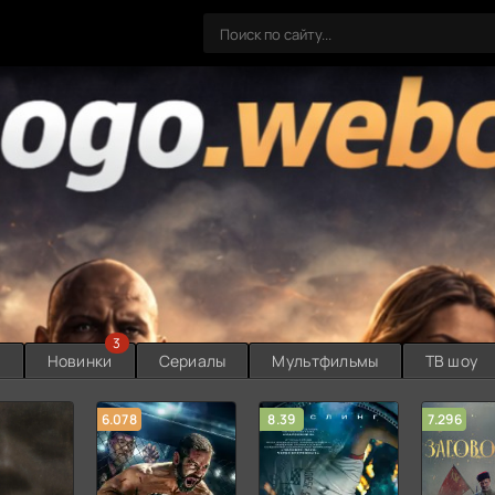
3
ы
Новинки
Сериалы
Мультфильмы
ТВ шоу
6.078
8.39
7.296