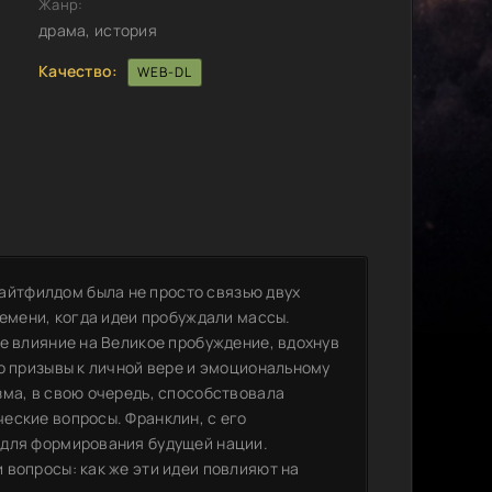
Жанр:
драма, история
Качество:
WEB-DL
йтфилдом была не просто связью двух
ремени, когда идеи пробуждали массы.
е влияние на Великое пробуждение, вдохнув
о призывы к личной вере и эмоциональному
зма, в свою очередь, способствовала
еские вопросы. Франклин, с его
 для формирования будущей нации.
 вопросы: как же эти идеи повлияют на