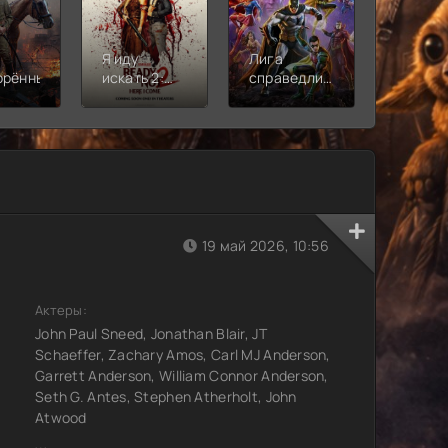
Я иду
Лига
Молодё
орённый
искать 2:
справедливости:
Новая
Вот и я
Кризис на
смена
бесконечных
землях.
Часть 2
19 май 2026, 10:56
Актеры:
John Paul Sneed, Jonathan Blair, JT
Schaeffer, Zachary Amos, Carl MJ Anderson,
Garrett Anderson, William Connor Anderson,
Seth G. Antes, Stephen Atherholt, John
Atwood