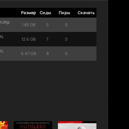
Размер
Сиды
Пиры
Скачать
DLRip
1.83 GB
5
0
DL
12.6 GB
7
0
DL
6.67 GB
8
0