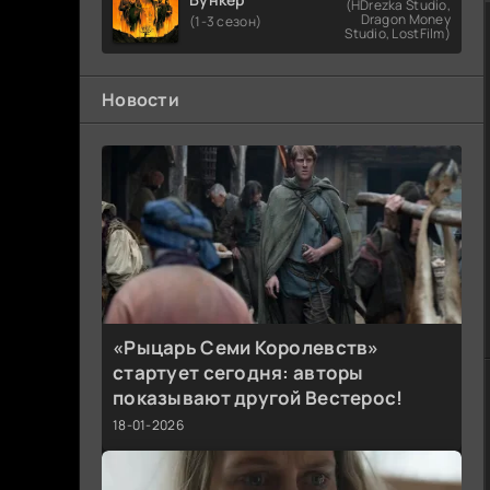
(HDrezka Studio,
Dragon Money
(1-3 сезон)
Studio, LostFilm)
Новости
«Рыцарь Семи Королевств»
стартует сегодня: авторы
показывают другой Вестерос!
18-01-2026