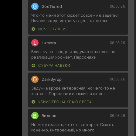
G
GodTiered
06.08.26
Что-то меня этот сюжет совсем не зацепил.
Начало вроде интригующее, но потом
ИСЧЕЗНУВШИЕ
L
Lumora
06.08.26
Блин, ну вот вроде и задумка неплохая, но
реализация хромает. Персонажи
СУБУРА НАВЕКИ
D
DarkSyrup
06.08.26
Задумка вроде интересная, но чего-то не
хватает. Персонажи плоские, а сюжет
УБИЙСТВО НА КРАЮ СВЕТА
В
Вилена
06.08.26
Не могу сказать, что я в восторге. Сюжет,
конечно, интересный, но много