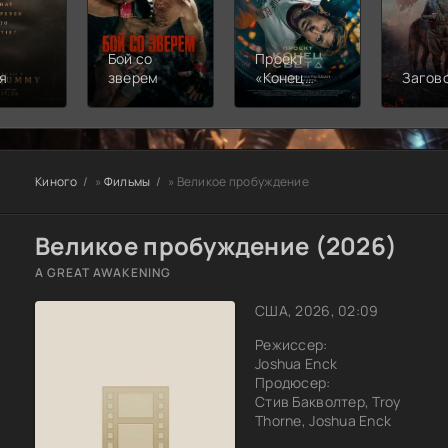
Бой со
Проект
я
зверем
«Конец
Загов
света»
Киного
»
Фильмы
» Великое пробуждение
Великое пробуждение (2026)
A GREAT AWAKENING
США, 2026, 02:09
Режиссер:
Joshua Enck
Продюсер:
Стив Бакволтер, Troy
Thorne, Joshua Enck