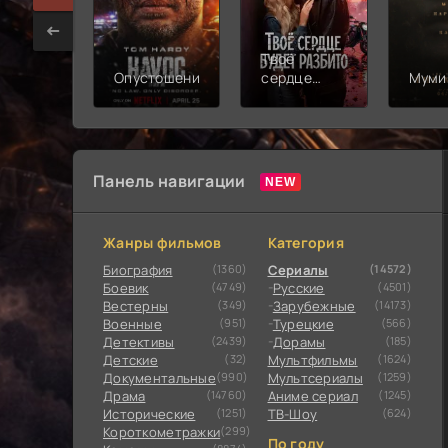
Твоё
Опустошение
сердце
Муми
будет
разбито
Панель навигации
Жанры фильмов
Категория
Биография
(1360)
Сериалы
(14572)
Боевик
(4749)
Русские
(4501)
Вестерны
(349)
Зарубежные
(14173)
Военные
(951)
Турецкие
(566)
Детективы
(2439)
Дорамы
(185)
Детские
(32)
Мультфильмы
(1624)
Документальные
(990)
Мультсериалы
(1259)
Драма
(14760)
Аниме сериал
(1245)
Исторические
(1251)
ТВ-Шоу
(624)
Короткометражки
(299)
По году