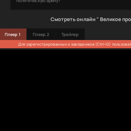
политическую арену?
Смотреть онлайн " Великое пр
Плеер 1
Плеер 2
Трейлер
Для зарегистрированных и закладчиков (Ctrl+D) пользова