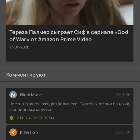
Тереза Палмер сыграет Сиф в сериале «God
of War» от Amazon Prime Video
17-01-2026
Комментируют
N
NightMuse
07.08.26
Честно говоря, ожидал большего. Сюжет местами плоский,
а персонажи кажутся
У МЕНЯ ПРОБЛЕМА
K
KillVision
07.08.26