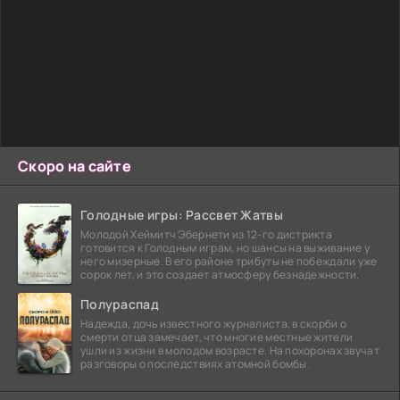
Скоро на сайте
Голодные игры: Рассвет Жатвы
Молодой Хеймитч Эбернети из 12-го дистрикта
готовится к Голодным играм, но шансы на выживание у
него мизерные. В его районе трибуты не побеждали уже
сорок лет, и это создает атмосферу безнадежности.
Полураспад
Надежда, дочь известного журналиста, в скорби о
смерти отца замечает, что многие местные жители
ушли из жизни в молодом возрасте. На похоронах звучат
разговоры о последствиях атомной бомбы.