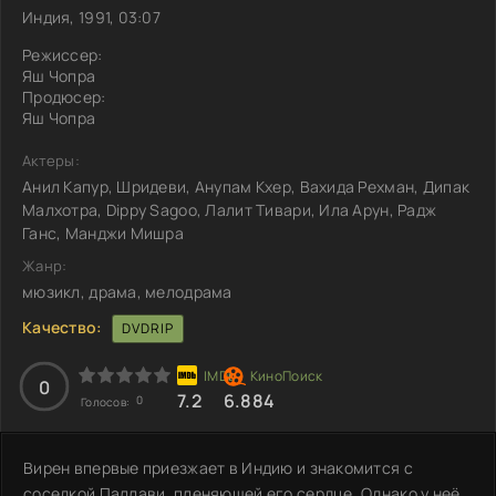
Индия, 1991, 03:07
Режиссер:
Яш Чопра
Продюсер:
Яш Чопра
Актеры:
Анил Капур, Шридеви, Анупам Кхер, Вахида Рехман, Дипак
Малхотра, Dippy Sagoo, Лалит Тивари, Ила Арун, Радж
Ганс, Манджи Мишра
Жанр:
мюзикл, драма, мелодрама
Качество:
DVDRIP
0
7.2
6.884
0
Голосов:
Вирен впервые приезжает в Индию и знакомится с
соседкой Паллави, пленяющей его сердце. Однако у неё