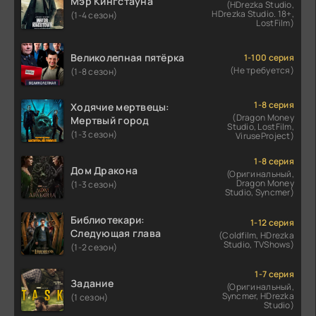
Мэр Кингстауна
(HDrezka Studio,
HDrezka Studio. 18+,
(1-4 сезон)
LostFilm)
Великолепная пятёрка
1-100 серия
(Не требуется)
(1-8 сезон)
1-8 серия
Ходячие мертвецы:
(Dragon Money
Мертвый город
Studio, LostFilm,
(1-3 сезон)
ViruseProject)
1-8 серия
Дом Дракона
(Оригинальный,
Dragon Money
(1-3 сезон)
Studio, Syncmer)
Библиотекари:
1-12 серия
Следующая глава
(Coldfilm, HDrezka
Studio, TVShows)
(1-2 сезон)
1-7 серия
Задание
(Оригинальный,
Syncmer, HDrezka
(1 сезон)
Studio)