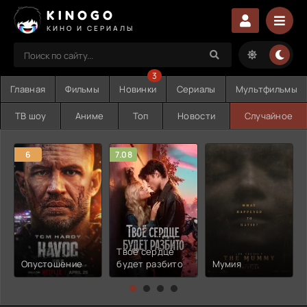
KINOGO
КИНО И СЕРИАЛЫ
3
Главная
Фильмы
Новинки
Сериалы
Мультфильмы
ТВ шоу
Аниме
Топ
Новости
Случайное
6
7.08
Твоё сердце
Опустошение
будет разбито
Мумия