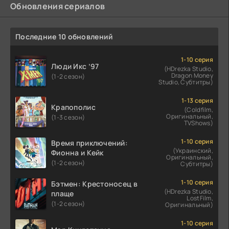
Обновления сериалов
Последние 10 обновлений
1-10 серия
Люди Икс ’97
(HDrezka Studio,
Dragon Money
(1-2 сезон)
Studio, Субтитры)
1-13 серия
Крапополис
(Coldfilm,
Оригинальный,
(1-3 сезон)
TVShows)
1-10 серия
Время приключений:
(Украинский,
Фионна и Кейк
Оригинальный,
(1-2 сезон)
Субтитры)
1-10 серия
Бэтмен: Крестоносец в
(HDrezka Studio,
плаще
LostFilm,
(1-2 сезон)
Оригинальный)
1-10 серия