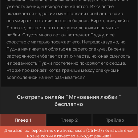
уже есть жених, и вскоре они женятся. Их счастье
оказывается недолгим: муж Паллави погибает, а сама
она умирает, оставив после себя дочь. Вирен, живущий в
Лондоне, решает стать опекуном девочки в память о
любви. Спустя много лет он встречает Пуджу, и её
сходство с матерью поражает его. Непредсказуемо, но
Пуджа начинает влюбляться в своего опекуна. Вирен в
растерянности убегает от этих чувств, но юная смелость
и преданность Пуджи постепенно покоряют его сердце.
Что же произойдёт, когда границы между опекуном и
возлюбленной начнут размываться?
Смотреть онлайн " Мгновения любви "
бесплатно
Плеер 1
Плеер 2
Трейлер
Для зарегистрированных и закладчиков (Ctrl+D) пользователей
новые серии и качество выходит раньше!