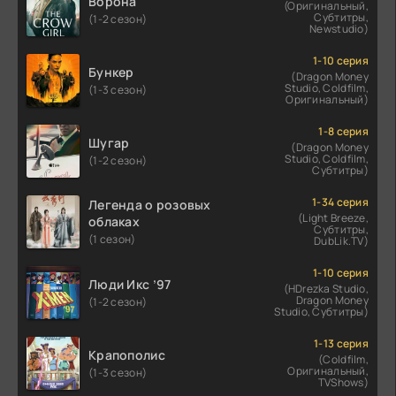
Ворона
(Оригинальный,
Субтитры,
(1-2 сезон)
Newstudio)
1-10 серия
Бункер
(Dragon Money
Studio, Coldfilm,
(1-3 сезон)
Оригинальный)
1-8 серия
Шугар
(Dragon Money
Studio, Coldfilm,
(1-2 сезон)
Субтитры)
1-34 серия
Легенда о розовых
(Light Breeze,
облаках
Субтитры,
(1 сезон)
DubLik.TV)
1-10 серия
Люди Икс ’97
(HDrezka Studio,
Dragon Money
(1-2 сезон)
Studio, Субтитры)
1-13 серия
Крапополис
(Coldfilm,
Оригинальный,
(1-3 сезон)
TVShows)