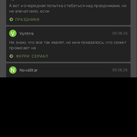
А вот и очередная попытка стебаться над праздниками, но
не впечатлило, если
ПРАЗДНИКИ
V
Vyntris
09.08.26
Не знаю, что все так хвалят, но мне показалось, что сюжет
провисает на
ФЕРРИ: СЕРИАЛ
N
NovaStar
09.08.26
Не знаю, что все в восторге, но мне показалось, что это
просто набор клише.
СПРЯЧЬ МЕНЯ