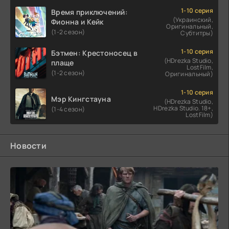
1-10 серия
Время приключений:
(Украинский,
Фионна и Кейк
Оригинальный,
(1-2 сезон)
Субтитры)
1-10 серия
Бэтмен: Крестоносец в
(HDrezka Studio,
плаще
LostFilm,
(1-2 сезон)
Оригинальный)
1-10 серия
Мэр Кингстауна
(HDrezka Studio,
HDrezka Studio. 18+,
(1-4 сезон)
LostFilm)
Новости