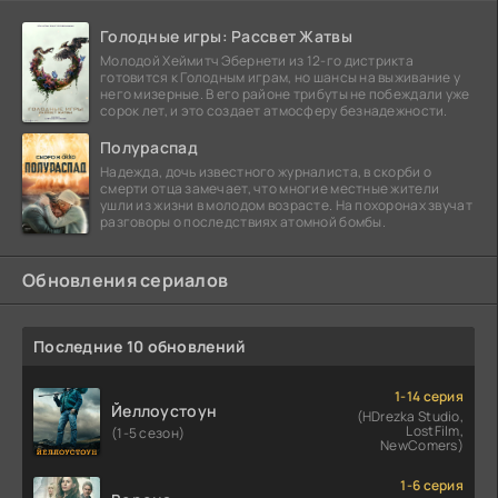
Голодные игры: Рассвет Жатвы
Молодой Хеймитч Эбернети из 12-го дистрикта
готовится к Голодным играм, но шансы на выживание у
него мизерные. В его районе трибуты не побеждали уже
сорок лет, и это создает атмосферу безнадежности.
Полураспад
Надежда, дочь известного журналиста, в скорби о
смерти отца замечает, что многие местные жители
ушли из жизни в молодом возрасте. На похоронах звучат
разговоры о последствиях атомной бомбы.
Обновления сериалов
Последние 10 обновлений
1-14 серия
Йеллоустоун
(HDrezka Studio,
LostFilm,
(1-5 сезон)
NewComers)
1-6 серия