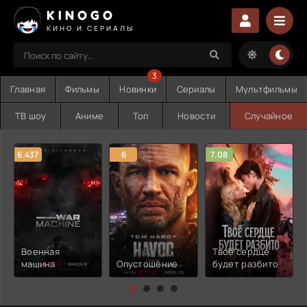
KINOGO
КИНО И СЕРИАЛЫ
3
Главная
Фильмы
Новинки
Сериалы
Мультфильмы
ТВ шоу
Аниме
Топ
Новости
Случайное
6.437
6
7.08
Военная
Твоё сердце
машина
Опустошение
будет разбито