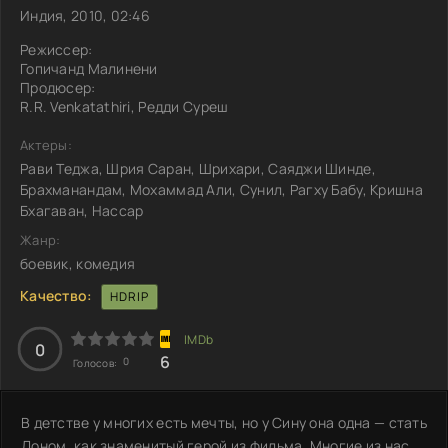
Индия, 2010, 02:46
Режиссер:
Гопичанд Малинени
Продюсер:
R.R. Venkatathiri, Редди Суреш
Актеры:
Рави Теджа, Шрия Саран, Шрихари, Саяджи Шинде,
Брахманандам, Мохаммад Али, Сунил, Рагху Бабу, Кришна
Бхагаван, Нассар
Жанр:
боевик, комедия
Качество:
HDRIP
0
6
0
Голосов:
В детстве у многих есть мечты, но у Сину она одна — стать
Доном, как знаменитый герой из фильма. Многие из нас