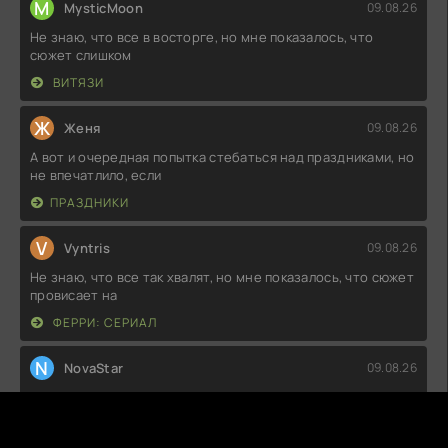
M
MysticMoon
09.08.26
Не знаю, что все в восторге, но мне показалось, что
сюжет слишком
ВИТЯЗИ
Ж
Женя
09.08.26
А вот и очередная попытка стебаться над праздниками, но
не впечатлило, если
ПРАЗДНИКИ
V
Vyntris
09.08.26
Не знаю, что все так хвалят, но мне показалось, что сюжет
провисает на
ФЕРРИ: СЕРИАЛ
N
NovaStar
09.08.26
Не знаю, что все в восторге, но мне показалось, что это
просто набор клише.
СПРЯЧЬ МЕНЯ