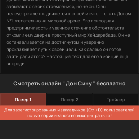
забывают о своих стремлениях, но не он. Сinu
целеустремленно движется к своей мечте — стать Доном
№1, желательно на мировой арене. Его природная
предприимчивость и удачное стечение обстоятельств
открыли ему двери в преступный мир Хайдарабада. Он не
останавливается на достигнутом и уверенно
прокладывает путь к своей цели. Как далеко он готов
зайти ради этого? Настоящий тест для его амбиций еще
впереди.
Смотреть онлайн " Дон Сину " бесплатно
Плеер 1
Плеер 2
Трейлер
Для зарегистрированных и закладчиков (Ctrl+D) пользователей
новые серии и качество выходит раньше!