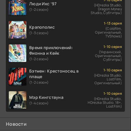
Люди Икс ’97
(HDrezka Studio,
Dragon Money
(1-2 сезон)
Studio, Субтитры)
1-13 серия
Крапополис
(Coldfilm,
Оригинальный,
(1-3 сезон)
TVShows)
1-10 серия
Время приключений:
(Украинский,
Фионна и Кейк
Оригинальный,
(1-2 сезон)
Субтитры)
1-10 серия
Бэтмен: Крестоносец в
(HDrezka Studio,
плаще
LostFilm,
(1-2 сезон)
Оригинальный)
1-10 серия
Мэр Кингстауна
(HDrezka Studio,
HDrezka Studio. 18+,
(1-4 сезон)
LostFilm)
Новости