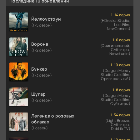
Последние 10 обновлений
1-14 серия
Йеллоустоун
(HDrezka Studio,
LostFilm,
(1-5 сезон)
NewComers)
1-6 серия
Ворона
(Оригинальный,
Субтитры,
(1-2 сезон)
Newstudio)
1-10 серия
Бункер
(Dragon Money
Studio, Coldfilm,
(1-3 сезон)
Оригинальный)
1-8 серия
Шугар
(Dragon Money
Studio, Coldfilm,
(1-2 сезон)
Субтитры)
1-34 серия
Легенда о розовых
(Light Breeze,
облаках
Субтитры,
(1 сезон)
DubLik.TV)
1-10 серия