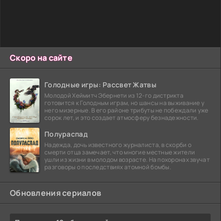
Скоро на сайте
Голодные игры: Рассвет Жатвы
Молодой Хеймитч Эбернети из 12-го дистрикта
готовится к Голодным играм, но шансы на выживание у
него мизерные. В его районе трибуты не побеждали уже
сорок лет, и это создает атмосферу безнадежности.
Полураспад
Надежда, дочь известного журналиста, в скорби о
смерти отца замечает, что многие местные жители
ушли из жизни в молодом возрасте. На похоронах звучат
разговоры о последствиях атомной бомбы.
Обновления сериалов