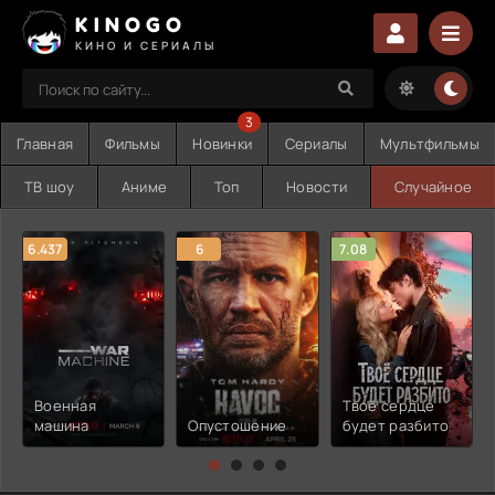
KINOGO
КИНО И СЕРИАЛЫ
3
Главная
Фильмы
Новинки
Сериалы
Мультфильмы
ТВ шоу
Аниме
Топ
Новости
Случайное
6.437
6
7.08
Военная
Твоё сердце
машина
Опустошение
будет разбито