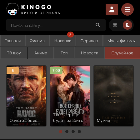
KINOGO
КИНО И СЕРИАЛЫ
3
Главная
Фильмы
Новинки
Сериалы
Мультфильмы
ТВ шоу
Аниме
Топ
Новости
Случайное
6
7.08
Твоё сердце
Опустошение
будет разбито
Мумия