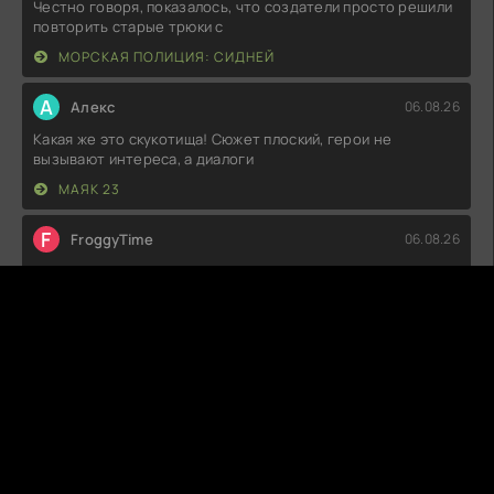
Честно говоря, показалось, что создатели просто решили
повторить старые трюки с
МОРСКАЯ ПОЛИЦИЯ: СИДНЕЙ
А
Алекс
06.08.26
Какая же это скукотища! Сюжет плоский, герои не
вызывают интереса, а диалоги
МАЯК 23
F
FroggyTime
06.08.26
Какой же это бред! Начало вроде ничего, но потом
сюжеты стали плоскими, а
ЧУДЕСНАЯ СТРАНА ЛЮБВИ