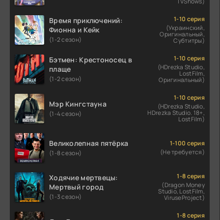
TVShows)
1-10 серия
Время приключений:
(Украинский,
Фионна и Кейк
Оригинальный,
(1-2 сезон)
Субтитры)
1-10 серия
Бэтмен: Крестоносец в
(HDrezka Studio,
плаще
LostFilm,
(1-2 сезон)
Оригинальный)
1-10 серия
Мэр Кингстауна
(HDrezka Studio,
HDrezka Studio. 18+,
(1-4 сезон)
LostFilm)
Великолепная пятёрка
1-100 серия
(Не требуется)
(1-8 сезон)
1-8 серия
Ходячие мертвецы:
(Dragon Money
Мертвый город
Studio, LostFilm,
(1-3 сезон)
ViruseProject)
1-8 серия