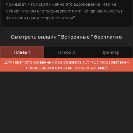
понимает, что искал именно это вдохновение. Что же
станет итогом его творческого пути, когда реальность и
фантазия начнут переплетаться?
Смотреть онлайн " Встречные " бесплатно
Плеер 1
Плеер 2
Трейлер
Для зарегистрированных и закладчиков (Ctrl+D) пользователей
новые серии и качество выходит раньше!