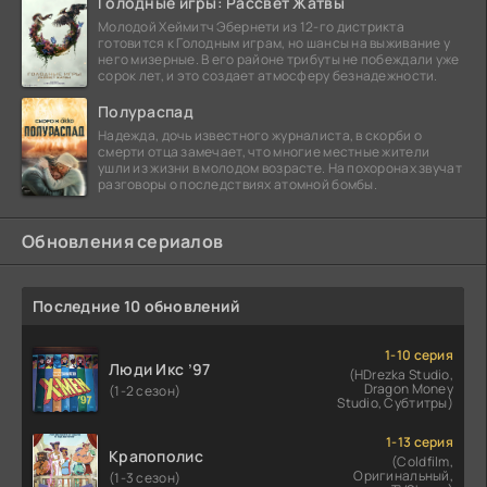
Голодные игры: Рассвет Жатвы
Молодой Хеймитч Эбернети из 12-го дистрикта
готовится к Голодным играм, но шансы на выживание у
него мизерные. В его районе трибуты не побеждали уже
сорок лет, и это создает атмосферу безнадежности.
Полураспад
Надежда, дочь известного журналиста, в скорби о
смерти отца замечает, что многие местные жители
ушли из жизни в молодом возрасте. На похоронах звучат
разговоры о последствиях атомной бомбы.
Обновления сериалов
Последние 10 обновлений
1-10 серия
Люди Икс ’97
(HDrezka Studio,
Dragon Money
(1-2 сезон)
Studio, Субтитры)
1-13 серия
Крапополис
(Coldfilm,
Оригинальный,
(1-3 сезон)