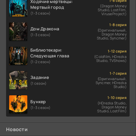
1-8 серия
Ходячие мертвецы:
(Dragon Money
Мертвый город
Studio, LostFilm,
(1-3 сезон)
ViruseProject)
1-8 серия
Дом Дракона
(Оригинальный,
Dragon Money
(1-3 сезон)
Studio, Syncmer)
Библиотекари:
1-12 серия
Следующая глава
(Coldfilm, HDrezka
Studio, TVShows)
(1-2 сезон)
1-7 серия
Задание
(Оригинальный,
Syncmer, HDrezka
(1 сезон)
Studio)
1-10 серия
Бункер
(HDrezka Studio,
Dragon Money
(1-3 сезон)
Studio, LostFilm)
Новости