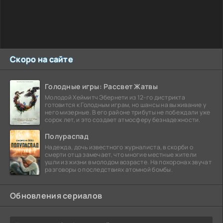
Скоро на сайте
Голодные игры: Рассвет Жатвы
Молодой Хеймитч Эбернети из 12-го дистрикта
готовится к Голодным играм, но шансы на выживание у
него мизерные. В его районе трибуты не побеждали уже
сорок лет, и это создает атмосферу безнадежности.
Полураспад
Надежда, дочь известного журналиста, в скорби о
смерти отца замечает, что многие местные жители
ушли из жизни в молодом возрасте. На похоронах звучат
разговоры о последствиях атомной бомбы.
Обновления сериалов