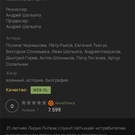
Режиссер:
Андрей Шальопа
Продюсер:
Андрей Шальопа
Актеры:
Полина Чернышова, Пётр Рыков, Евгений Ткачук,
Виктория Соловьева, Иван Шальопа, Андрей Некрасов,
Дмитрий Гирев, Антон Шпиньков, Петр Логачев, Артур
Сопельник
Жанр:
военный, история, биография
Качество:
WEB-DL
0
7.599
1
Голосов:
21-летняя Лидия Литвяк служит лётчицей-истребителем
в авиационном полку, где вместе с товарищами