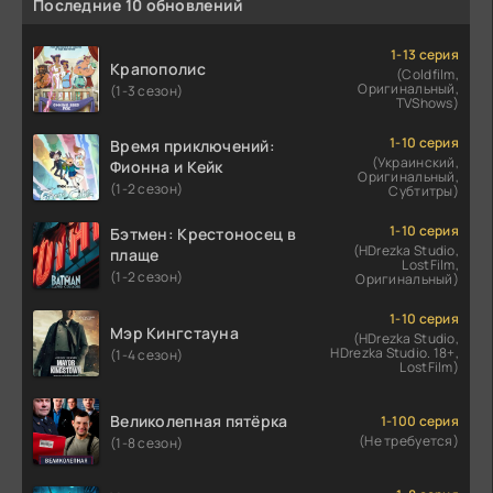
Последние 10 обновлений
1-13 серия
Крапополис
(Coldfilm,
Оригинальный,
(1-3 сезон)
TVShows)
1-10 серия
Время приключений:
(Украинский,
Фионна и Кейк
Оригинальный,
(1-2 сезон)
Субтитры)
1-10 серия
Бэтмен: Крестоносец в
(HDrezka Studio,
плаще
LostFilm,
(1-2 сезон)
Оригинальный)
1-10 серия
Мэр Кингстауна
(HDrezka Studio,
HDrezka Studio. 18+,
(1-4 сезон)
LostFilm)
Великолепная пятёрка
1-100 серия
(Не требуется)
(1-8 сезон)