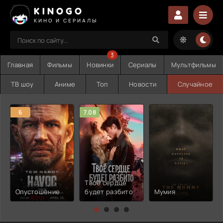
KINOGO
КИНО И СЕРИАЛЫ
3
Главная
Фильмы
Новинки
Сериалы
Мультфильмы
ТВ шоу
Аниме
Топ
Новости
Случайное
6
7.08
Твоё сердце
Опустошение
будет разбито
Мумия