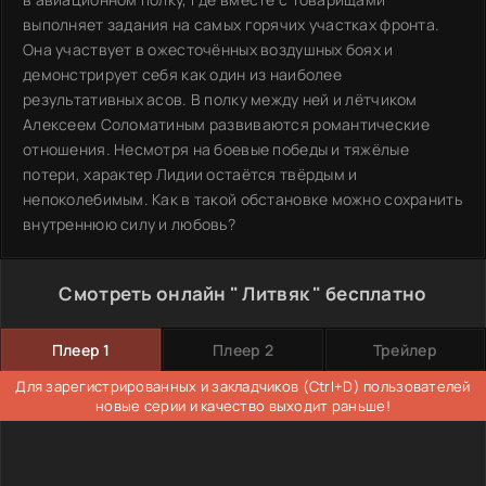
выполняет задания на самых горячих участках фронта.
Она участвует в ожесточённых воздушных боях и
демонстрирует себя как один из наиболее
результативных асов. В полку между ней и лётчиком
Алексеем Соломатиным развиваются романтические
отношения. Несмотря на боевые победы и тяжёлые
потери, характер Лидии остаётся твёрдым и
непоколебимым. Как в такой обстановке можно сохранить
внутреннюю силу и любовь?
Смотреть онлайн " Литвяк " бесплатно
Плеер 1
Плеер 2
Трейлер
Для зарегистрированных и закладчиков (Ctrl+D) пользователей
новые серии и качество выходит раньше!