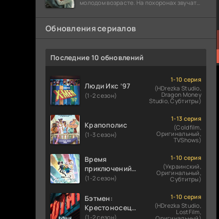
молодом возрасте. На похоронах звучат
разговоры о последствиях атомной бомбы.
Обновления сериалов
Последние 10 обновлений
1-10 серия
Люди Икс ’97
(HDrezka Studio,
Dragon Money
(1-2 сезон)
Studio, Субтитры)
1-13 серия
Крапополис
(Coldfilm,
Оригинальный,
(1-3 сезон)
TVShows)
1-10 серия
Время
(Украинский,
приключений:
Оригинальный,
Фионна и Кейк
(1-2 сезон)
Субтитры)
1-10 серия
Бэтмен:
(HDrezka Studio,
Крестоносец в
LostFilm,
плаще
(1-2 сезон)
Оригинальный)