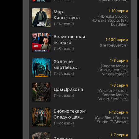
1-10 серия
Мэр
(HDrezka Studio,
Кингстауна
HDrezka Studio. 18+,
(1-4 сезон)
LostFilm)
Великолепная
1-100 серия
пятёрка
(Не требуется)
(1-8 сезон)
1-8 серия
Ходячие
(Dragon Money
мертвецы:
Studio, LostFilm,
Мертвый
(1-3 сезон)
ViruseProject)
город
1-8 серия
Дом Дракона
(Оригинальный,
Dragon Money
(1-3 сезон)
Studio, Syncmer)
Библиотекари:
1-12 серия
Следующая
(Coldfilm, HDrezka
Studio, TVShows)
глава
(1-2 сезон)
1-7 серия
Задание