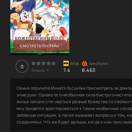
СМОТРЕТЬ ОНЛАЙН
0
7.4
8.463
0
Голосов:
Семья поручила Минато Кусуноки присмотреть за домом 
злые духи. Однако его необычная сила быстро очистила
жилье начали стягиваться разные божества со своими п
ему придется адаптироваться к таким необычным сосед
забавные ситуации, а также вызывает вопросы о том, к
созданиями. Что же будет дальше, когда к ним присоед