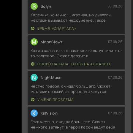
S
Solyn
08.08.26
Картинка, конечно, шикарная, но диалоги
местами вызывают недоумение. Такое
ВРЕМЯ «СПАРТАКА»
M
MoonGlowz
07.08.26
Как же классно, что наконец-то выпустили что-
то толковое! Сюжет держит в
СЛОВО ПАЦАНА. КРОВЬ НА АСФАЛЬТЕ
N
NightMuse
07.08.26
Честно говоря, ожидал большего. Сюжет
местами плоский, а персонажи кажутся
У МЕНЯ ПРОБЛЕМА
K
KillVision
07.08.26
Если честно, ожидал большего. Сюжет
немного затянут, а герои порой ведут себя