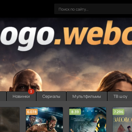
3
ы
Новинки
Сериалы
Мультфильмы
ТВ шоу
6.078
8.39
7.296