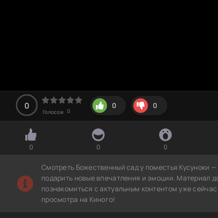
0
0
0
0
Голосов:
0
0
0
Смотреть Божественный сад у поместья Кусуноки — 
подарить новые впечатления и эмоции. Материал д
познакомиться с актуальным контентом уже сейчас
просмотра на Киного!