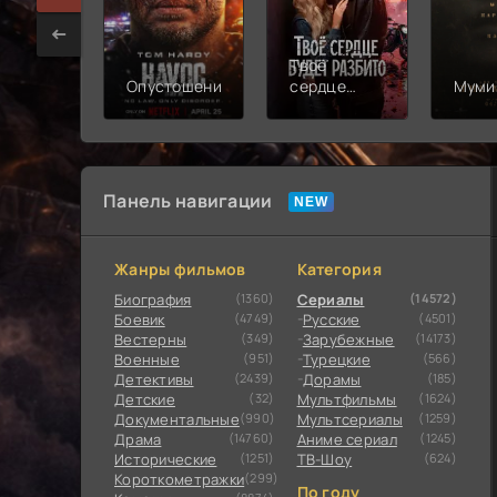
Твоё
Опустошение
сердце
Муми
будет
разбито
Панель навигации
Жанры фильмов
Категория
Биография
(1360)
Сериалы
(14572)
Боевик
(4749)
Русские
(4501)
Вестерны
(349)
Зарубежные
(14173)
Военные
(951)
Турецкие
(566)
Детективы
(2439)
Дорамы
(185)
Детские
(32)
Мультфильмы
(1624)
Документальные
(990)
Мультсериалы
(1259)
Драма
(14760)
Аниме сериал
(1245)
Исторические
(1251)
ТВ-Шоу
(624)
Короткометражки
(299)
По году