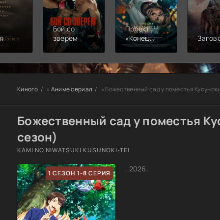
Бой со
Проект
я
зверем
«Конец
Загов
света»
Киного
»
Аниме сериал
» Божественный сад у поместья Кусунок
Божественный сад у поместья Ку
сезон)
KAMI NO NIWATSUKI KUSUNOKI-TEI
, 2026,
1 СЕЗОН 1-8 СЕРИЯ