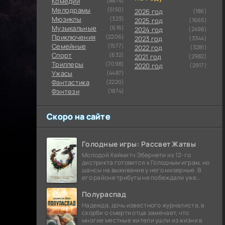
Комедии
(8874)
Мелодрамы
(5150)
2026 год
(186)
Мюзиклы
(323)
2025 год
(1665)
Музыкальные
(616)
2024 год
(2498)
Приключения
(2206)
2023 год
(3344)
Семейные
(1577)
2022 год
(3281)
Cпорт
(632)
2021 год
(2982)
Триллеры
(7098)
2020 год
(2917)
Ужасы
(4487)
Фантастика
(2220)
Фэнтези
(1874)
Скоро на сайте
Голодные игры: Рассвет Жатвы
Молодой Хеймитч Эбернети из 12-го
дистрикта готовится к Голодным играм, но
шансы на выживание у него мизерные. В
его районе трибуты не побеждали уже
сорок лет, и это создает атмосферу
безнадежности.
Полураспад
Надежда, дочь известного журналиста, в
скорби о смерти отца замечает, что
многие местные жители ушли из жизни в