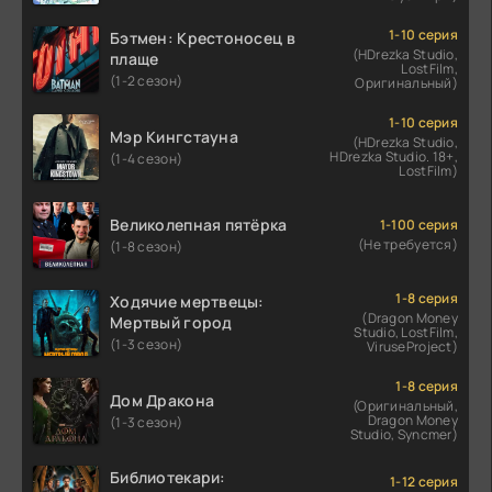
1-10 серия
Бэтмен: Крестоносец в
(HDrezka Studio,
плаще
LostFilm,
(1-2 сезон)
Оригинальный)
1-10 серия
Мэр Кингстауна
(HDrezka Studio,
HDrezka Studio. 18+,
(1-4 сезон)
LostFilm)
Великолепная пятёрка
1-100 серия
(Не требуется)
(1-8 сезон)
1-8 серия
Ходячие мертвецы:
(Dragon Money
Мертвый город
Studio, LostFilm,
(1-3 сезон)
ViruseProject)
1-8 серия
Дом Дракона
(Оригинальный,
Dragon Money
(1-3 сезон)
Studio, Syncmer)
Библиотекари:
1-12 серия