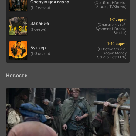
Следующая глава
(Coldfilm, HDrezka
Studio, TVShows)
(1-2 сезон)
1-7 серия
Задание
(Оригинальный,
Syncmer, HDrezka
(1 сезон)
Studio)
1-10 серия
Бункер
(HDrezka Studio,
Dragon Money
(1-3 сезон)
Studio, LostFilm)
Новости