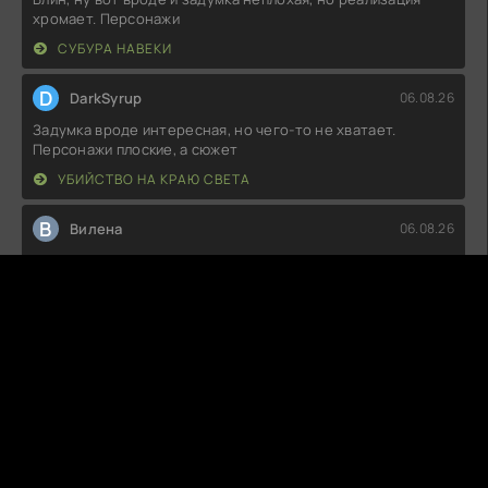
хромает. Персонажи
СУБУРА НАВЕКИ
D
DarkSyrup
06.08.26
Задумка вроде интересная, но чего-то не хватает.
Персонажи плоские, а сюжет
УБИЙСТВО НА КРАЮ СВЕТА
В
Вилена
06.08.26
Не могу сказать, что я в восторге. Сюжет, конечно,
интересный, но много
1286