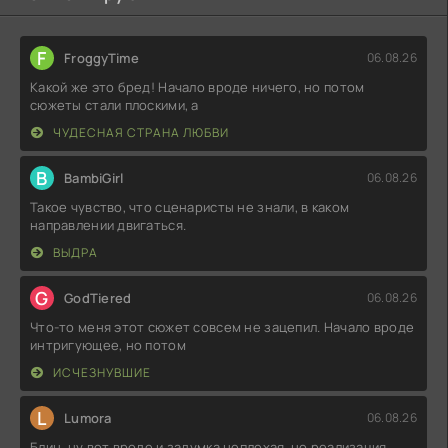
F
FroggyTime
06.08.26
Какой же это бред! Начало вроде ничего, но потом
сюжеты стали плоскими, а
ЧУДЕСНАЯ СТРАНА ЛЮБВИ
B
BambiGirl
06.08.26
Такое чувство, что сценаристы не знали, в каком
направлении двигаться.
ВЫДРА
G
GodTiered
06.08.26
Что-то меня этот сюжет совсем не зацепил. Начало вроде
интригующее, но потом
ИСЧЕЗНУВШИЕ
L
Lumora
06.08.26
Блин, ну вот вроде и задумка неплохая, но реализация