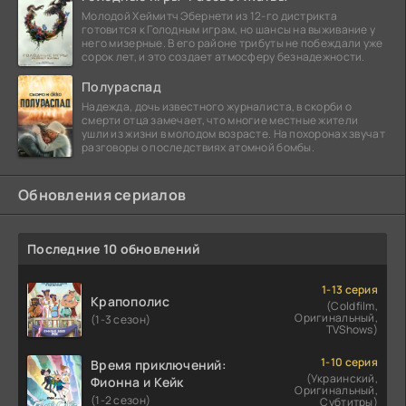
Молодой Хеймитч Эбернети из 12-го дистрикта
готовится к Голодным играм, но шансы на выживание у
него мизерные. В его районе трибуты не побеждали уже
сорок лет, и это создает атмосферу безнадежности.
Полураспад
Надежда, дочь известного журналиста, в скорби о
смерти отца замечает, что многие местные жители
ушли из жизни в молодом возрасте. На похоронах звучат
разговоры о последствиях атомной бомбы.
Обновления сериалов
Последние 10 обновлений
1-13 серия
Крапополис
(Coldfilm,
Оригинальный,
(1-3 сезон)
TVShows)
1-10 серия
Время приключений:
(Украинский,
Фионна и Кейк
Оригинальный,
(1-2 сезон)
Субтитры)