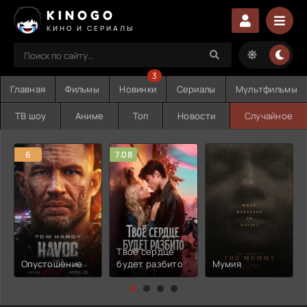
KINOGO
КИНО И СЕРИАЛЫ
3
Главная
Фильмы
Новинки
Сериалы
Мультфильмы
ТВ шоу
Аниме
Топ
Новости
Случайное
6
7.08
Твоё сердце
Опустошение
будет разбито
Мумия