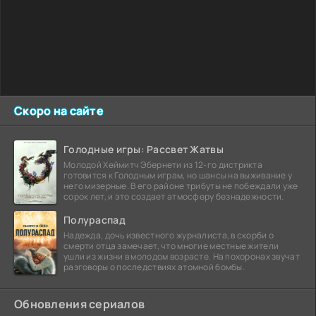
Скоро на сайте
Голодные игры: Рассвет Жатвы
Молодой Хеймитч Эбернети из 12-го дистрикта
готовится к Голодным играм, но шансы на выживание у
него мизерные. В его районе трибуты не побеждали уже
сорок лет, и это создает атмосферу безнадежности.
Полураспад
Надежда, дочь известного журналиста, в скорби о
смерти отца замечает, что многие местные жители
ушли из жизни в молодом возрасте. На похоронах звучат
разговоры о последствиях атомной бомбы.
Обновления сериалов