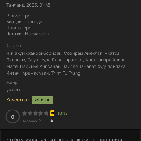
Таиланд, 2025, 01:48
Режиссер:
Бхандит Тхонгди
Продюсер:
Чавтхип Натчарерн
Актеры:
Ничакун Кхайорнборирак, Сорнрам Анеклап, Рхатха
Пхонгам, Срунгсуда Лаванпрасерт, Александра Арида
Мате, Паринья Ангсанан, Тайгер Танават Худчалилаха,
Интач Курамасуван, Trinh Tu Trung
Жанр:
ужасы
Качество:
WEB-DL
0
4
0
Голосов:
Чтобы улучшить свои шансы на экзамене, школьники