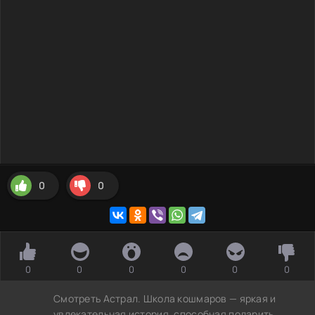
0
0
0
0
0
0
0
0
Смотреть Астрал. Школа кошмаров — яркая и
увлекательная история, способная подарить