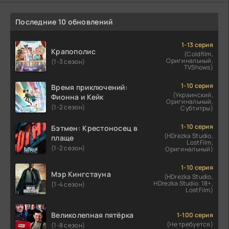
Последние 10 обновлений
1-13 серия
Крапополис
(Coldfilm,
Оригинальный,
(1-3 сезон)
TVShows)
1-10 серия
Время приключений:
(Украинский,
Фионна и Кейк
Оригинальный,
(1-2 сезон)
Субтитры)
1-10 серия
Бэтмен: Крестоносец в
(HDrezka Studio,
плаще
LostFilm,
(1-2 сезон)
Оригинальный)
1-10 серия
Мэр Кингстауна
(HDrezka Studio,
HDrezka Studio. 18+,
(1-4 сезон)
LostFilm)
Великолепная пятёрка
1-100 серия
(Не требуется)
(1-8 сезон)