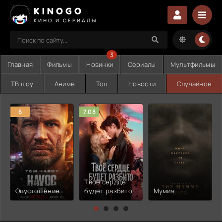
KINOGO
КИНО И СЕРИАЛЫ
3
Главная
Фильмы
Новинки
Сериалы
Мультфильмы
ТВ шоу
Аниме
Топ
Новости
Случайное
6
7.08
Твоё сердце
Опустошение
будет разбито
Мумия