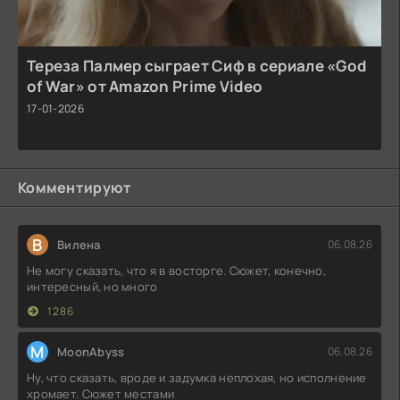
Тереза Палмер сыграет Сиф в сериале «God
of War» от Amazon Prime Video
17-01-2026
Комментируют
В
Вилена
06.08.26
Не могу сказать, что я в восторге. Сюжет, конечно,
интересный, но много
1286
M
MoonAbyss
06.08.26
Ну, что сказать, вроде и задумка неплохая, но исполнение
хромает. Сюжет местами