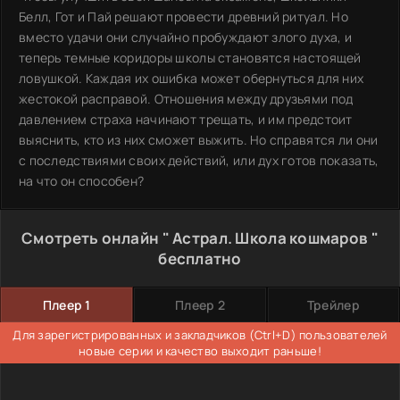
Белл, Гот и Пай решают провести древний ритуал. Но
вместо удачи они случайно пробуждают злого духа, и
теперь темные коридоры школы становятся настоящей
ловушкой. Каждая их ошибка может обернуться для них
жестокой расправой. Отношения между друзьями под
давлением страха начинают трещать, и им предстоит
выяснить, кто из них сможет выжить. Но справятся ли они
с последствиями своих действий, или дух готов показать,
на что он способен?
Смотреть онлайн " Астрал. Школа кошмаров "
бесплатно
Плеер 1
Плеер 2
Трейлер
Для зарегистрированных и закладчиков (Ctrl+D) пользователей
новые серии и качество выходит раньше!