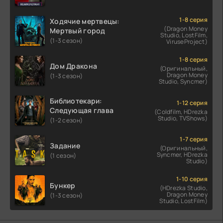
1-8 серия
Ходячие мертвецы:
(Dragon Money
Мертвый город
Studio, LostFilm,
(1-3 сезон)
ViruseProject)
1-8 серия
Дом Дракона
(Оригинальный,
Dragon Money
(1-3 сезон)
Studio, Syncmer)
Библиотекари:
1-12 серия
Следующая глава
(Coldfilm, HDrezka
Studio, TVShows)
(1-2 сезон)
1-7 серия
Задание
(Оригинальный,
Syncmer, HDrezka
(1 сезон)
Studio)
1-10 серия
Бункер
(HDrezka Studio,
Dragon Money
(1-3 сезон)
Studio, LostFilm)