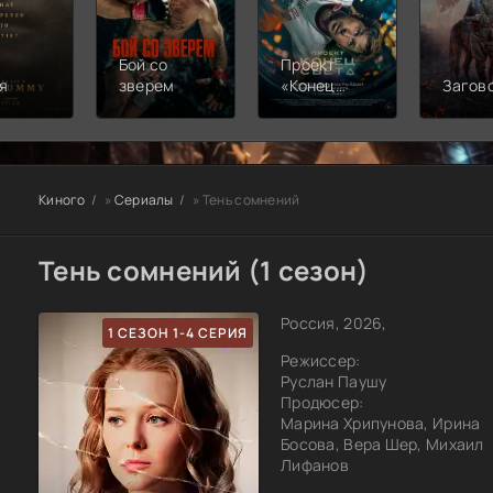
Бой со
Проект
я
зверем
«Конец
Загов
света»
Киного
»
Сериалы
» Тень сомнений
Тень сомнений (1 сезон)
Россия, 2026,
1 СЕЗОН 1-4 СЕРИЯ
Режиссер:
Руслан Паушу
Продюсер:
Марина Хрипунова, Ирина
Босова, Вера Шер, Михаил
Лифанов