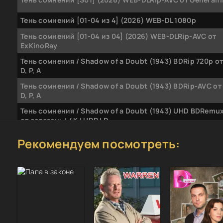
Тень сомнений [01-04 из 4] (2026) WEB-DL 1080p
Тень сомнений [01-04 из 04] (2026) WEB-DLRip-AVC от
ExKinoRay
Тень сомнения / Shadow of a Doubt (1943) BDRip 720p от 
D, P, A
Тень сомнения / Shadow of a Doubt (1943) BDRip-AVC от 
D, P, A
Тень сомнения / Shadow of a Doubt (1943) UHD BDRemu
от селезень | 4K | HDR | D
Тень сомнения / Shadow of a Doubt (1995) DVDRip | P2
Рекомендуем посмотреть:
Тень сомнения / Shadow of a Doubt (1943) Blu-ray 1080p
Transfer | D
Тень сомнения / Shadow of a Doubt (1943) BDRip от HQ
Тень сомнений (2026) WEBRip [H.264/1080p] (сезон 1, с
из 4)
Тень сомнения / Shadow of a doubt (2011) WEB-DLRip