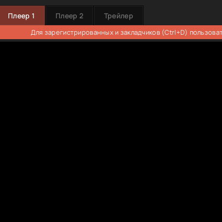
Плеер 1
Плеер 2
Трейлер
Для зарегистрированных и закладчиков (Ctrl+D) пользова