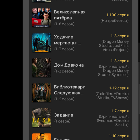
Великолепная
1-100 серия
пятёрка
(Не требуется)
(1-8 сезон)
1-8 серия
Ходячие
(Dragon Money
мертвецы:
Studio, LostFilm,
Мертвый
(1-3 сезон)
ViruseProject)
город
1-8 серия
Дом Дракона
(Оригинальный,
Dragon Money
(1-3 сезон)
Studio, Syncmer)
Библиотекари:
1-12 серия
Следующая
(Coldfilm, HDrezka
Studio, TVShows)
глава
(1-2 сезон)
1-7 серия
Задание
(Оригинальный,
Syncmer, HDrezka
(1 сезон)
Studio)
1-10 серия
Бункер