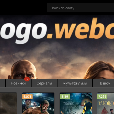
3
ы
Новинки
Сериалы
Мультфильмы
ТВ шоу
6.078
8.39
7.296