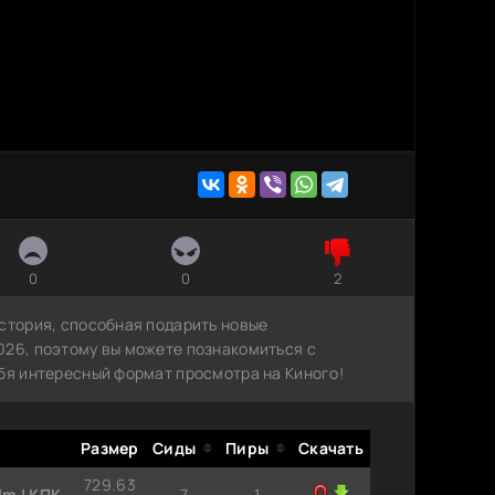
0
0
2
история, способная подарить новые
026, поэтому вы можете познакомиться с
ебя интересный формат просмотра на Киного!
Размер
Сиды
Пиры
Скачать
729.63
lm | КПК
7
1