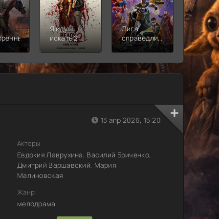
Я иду
Лига
Молодё
орённый
искать 2:
справедливости:
Новая
Вот и я
Кризис на
смена
бесконечных
землях.
Часть 2
13 апр 2026, 15:20
Актеры:
Евдокия Лаврухина, Василий Бриченко,
Дмитрий Варшавский, Мария
Малиновская
Жанр:
мелодрама