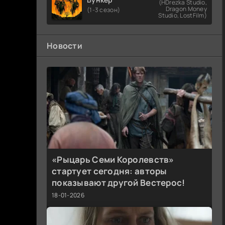
(HDrezka Studio,
Dragon Money
(1-3 сезон)
Studio, LostFilm)
Новости
«Рыцарь Семи Королевств»
стартует сегодня: авторы
показывают другой Вестерос!
18-01-2026