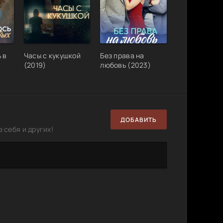
Rip
17.4 GB
2
0
3.89 GB
2
0
 в
Часы с кукушкой
Без права на
(2019)
любовь (2023)
H.264]
2.34 GB
1
0
ДОБАВИТЬ
 себя и других!