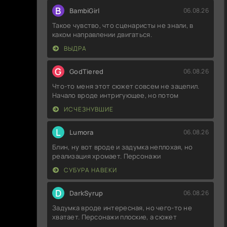
B
BambiGirl
06.08.26
Такое чувство, что сценаристы не знали, в
каком направлении двигаться.
ВЫДРА
G
GodTiered
06.08.26
Что-то меня этот сюжет совсем не зацепил.
Начало вроде интригующее, но потом
ИСЧЕЗНУВШИЕ
L
Lumora
06.08.26
Блин, ну вот вроде и задумка неплохая, но
реализация хромает. Персонажи
СУБУРА НАВЕКИ
D
DarkSyrup
06.08.26
Задумка вроде интересная, но чего-то не
хватает. Персонажи плоские, а сюжет