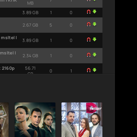
MB
3.89 GB
1
0
2.67 GB
5
0
msltel |
3.89 GB
1
0
msltel |
2.34 GB
1
0
x 2160p
56.71
0
1
GB
1.37 GB
0
1
 | EUR
33.96
0
1
GB
CLUB
1.45 GB
1
0
ерии 1-4
3.89 GB
1
0
55 MB
1
0