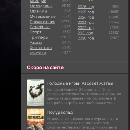
Комедии
(8874)
Мелодрамы
(5150)
2026 год
(186)
Мюзиклы
(323)
2025 год
(1665)
Музыкальные
(616)
2024 год
(2498)
Приключения
(2206)
2023 год
(3344)
Семейные
(1577)
2022 год
(3281)
Cпорт
(632)
2021 год
(2982)
Триллеры
(7098)
2020 год
(2917)
Ужасы
(4487)
Фантастика
(2220)
Фэнтези
(1874)
Скоро на сайте
Голодные игры: Рассвет Жатвы
Молодой Хеймитч Эбернети из 12-го
дистрикта готовится к Голодным играм, но
шансы на выживание у него мизерные. В
его районе трибуты не побеждали уже
сорок лет, и это создает атмосферу
безнадежности.
Полураспад
Надежда, дочь известного журналиста, в
скорби о смерти отца замечает, что
многие местные жители ушли из жизни в