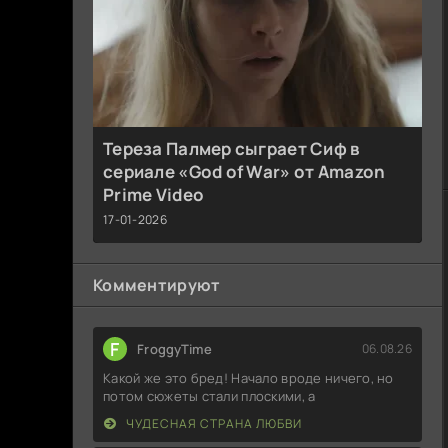
Тереза Палмер сыграет Сиф в
сериале «God of War» от Amazon
Prime Video
17-01-2026
Комментируют
F
FroggyTime
06.08.26
Какой же это бред! Начало вроде ничего, но
потом сюжеты стали плоскими, а
ЧУДЕСНАЯ СТРАНА ЛЮБВИ