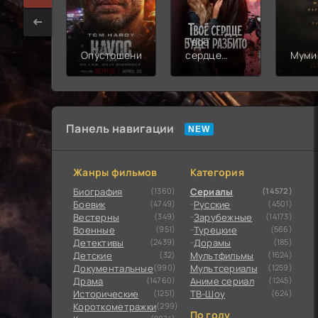
Твоё
Опустошение
сердце
Муми
будет
разбито
Панель навигации
Жанры фильмов
Категория
Биография
(1360)
Сериалы
(14572)
Боевик
(4749)
Русские
(4501)
Вестерны
(349)
Зарубежные
(14173)
Военные
(951)
Турецкие
(566)
Детективы
(2439)
Дорамы
(185)
Детские
(32)
Мультфильмы
(1624)
Документальные
(990)
Мультсериалы
(1259)
Драма
(14760)
Аниме сериал
(1245)
Исторические
(1251)
ТВ-Шоу
(624)
Короткометражки
(299)
По году