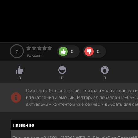
0
0
0
0
Голосов:
0
0
0
Смотреть Тень сомнений — яркая и увлекательная 
впечатления и эмоции. Материал добавлен 13-04-2
актуальным контентом уже сейчас и выбрать для с
Название
Тень сомнений [S01] (2026) WEB-DLRip-AVC от Generalfi