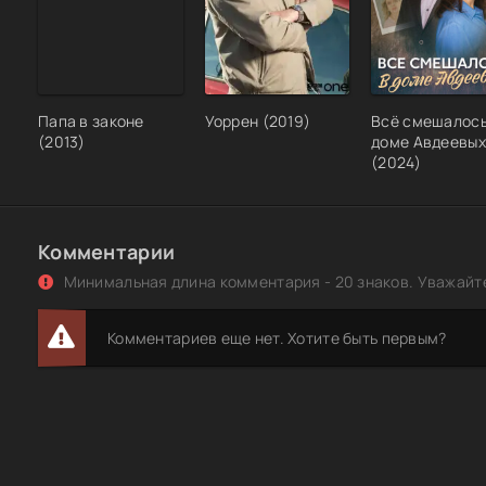
[H.264/720p]
Тень сомнения / Shadow of a Doubt (1942/1943) UHD BD
[H.265/2160p] [4K, HDR, 10-bit]
Тень сомнения / Shadow of a Doubt (1942/1943) BDRip
[H.264/720p]
Папа в законе
Уоррен (2019)
Всё смешалось
(2013)
доме Авдеевых
Тень сомнения / Shadow of a Doubt (1942/1943) BDRip [
(2024)
Комментарии
Минимальная длина комментария - 20 знаков. Уважайте
Комментариев еще нет. Хотите быть первым?